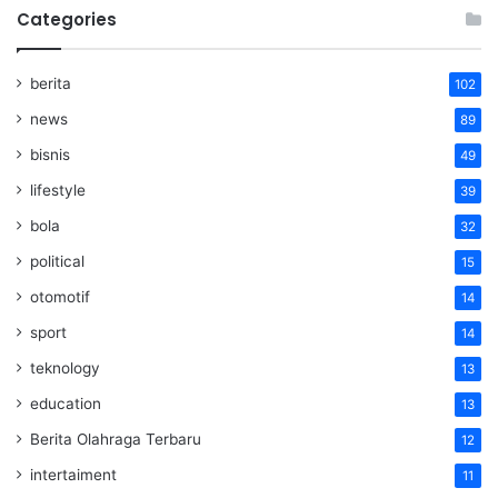
Categories
berita
102
news
89
bisnis
49
lifestyle
39
bola
32
political
15
otomotif
14
sport
14
teknology
13
education
13
Berita Olahraga Terbaru
12
intertaiment
11