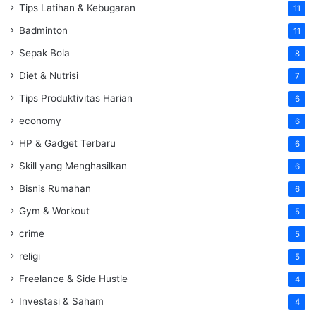
Tips Latihan & Kebugaran
11
Badminton
11
Sepak Bola
8
Diet & Nutrisi
7
Tips Produktivitas Harian
6
economy
6
HP & Gadget Terbaru
6
Skill yang Menghasilkan
6
Bisnis Rumahan
6
Gym & Workout
5
crime
5
religi
5
Freelance & Side Hustle
4
Investasi & Saham
4