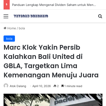
Mojtaba Khamenei Menegaskan Tindakan Balas Dendam atas Kematian Ali Khamenei
Menu
Se
Home
/
bola
bola
Marc Klok Yakin Persib
Kalahkan Bali United di
GBLA, Targetkan Lima
Kemenangan Menuju Juara
Atok Dalang
April 10, 2026
2
1 minute read