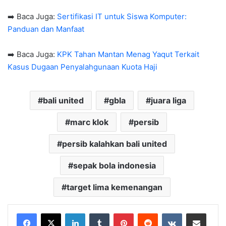
➡️ Baca Juga:
Sertifikasi IT untuk Siswa Komputer:
Panduan dan Manfaat
➡️ Baca Juga:
KPK Tahan Mantan Menag Yaqut Terkait
Kasus Dugaan Penyalahgunaan Kuota Haji
bali united
gbla
juara liga
marc klok
persib
persib kalahkan bali united
sepak bola indonesia
target lima kemenangan
LinkedIn
Tumblr
Pinterest
Reddit
VKontakte
Share via Email