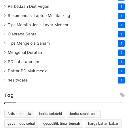
Perbedaan Diet Vegan
1
Rekomendasi Laptop Multitasking
1
Tips Memilih Jenis Layar Monitor
1
Olahraga Santai
1
Tips Mengelola Saham
1
Mengenal Deretan
1
PC Laboratorium
1
Daftar PC Multimedia
1
healtycare
1
Tag
Artis Indonesia
berita selebriti
berita sepak bola
gaya hidup sehat
geopolitik timur tengah
harga bahan bakar