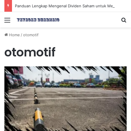
Panduan Lengkap Mengenal Dividen Saham untuk Mendapatkan Pasif Income Setiap Tahun
Menu
Se
Home
/
otomotif
otomotif