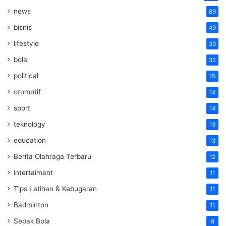
news
89
bisnis
49
lifestyle
39
bola
32
political
15
otomotif
14
sport
14
teknology
13
education
13
Berita Olahraga Terbaru
12
intertaiment
11
Tips Latihan & Kebugaran
11
Badminton
11
Sepak Bola
8