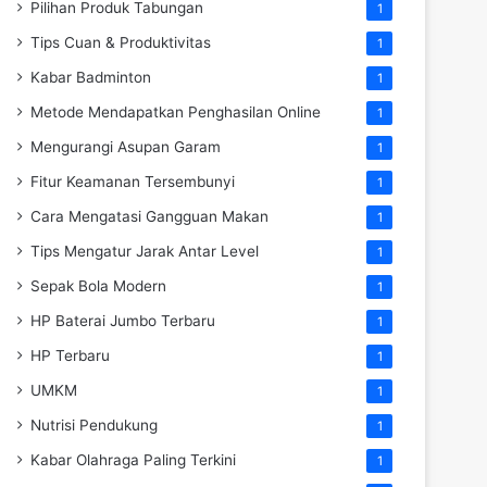
Pilihan Produk Tabungan
1
Tips Cuan & Produktivitas
1
Kabar Badminton
1
Metode Mendapatkan Penghasilan Online
1
Mengurangi Asupan Garam
1
Fitur Keamanan Tersembunyi
1
Cara Mengatasi Gangguan Makan
1
Tips Mengatur Jarak Antar Level
1
Sepak Bola Modern
1
HP Baterai Jumbo Terbaru
1
HP Terbaru
1
UMKM
1
Nutrisi Pendukung
1
Kabar Olahraga Paling Terkini
1