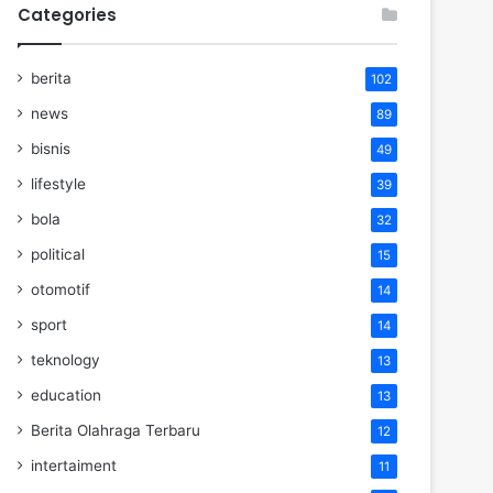
Categories
berita
102
news
89
bisnis
49
lifestyle
39
bola
32
political
15
otomotif
14
sport
14
teknology
13
education
13
Berita Olahraga Terbaru
12
intertaiment
11