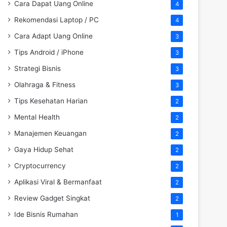
Cara Dapat Uang Online
4
Rekomendasi Laptop / PC
4
Cara Adapt Uang Online
3
Tips Android / iPhone
3
Strategi Bisnis
3
Olahraga & Fitness
3
Tips Kesehatan Harian
2
Mental Health
2
Manajemen Keuangan
2
Gaya Hidup Sehat
2
Cryptocurrency
2
Aplikasi Viral & Bermanfaat
2
Review Gadget Singkat
2
Ide Bisnis Rumahan
1