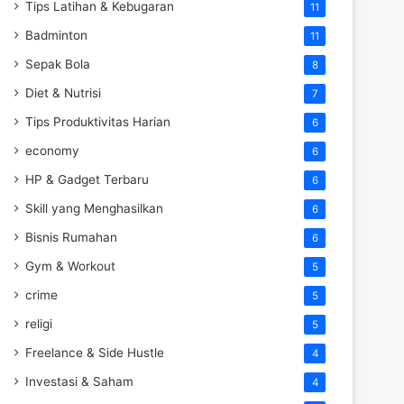
Tips Latihan & Kebugaran
11
Badminton
11
Sepak Bola
8
Diet & Nutrisi
7
Tips Produktivitas Harian
6
economy
6
HP & Gadget Terbaru
6
Skill yang Menghasilkan
6
Bisnis Rumahan
6
Gym & Workout
5
crime
5
religi
5
Freelance & Side Hustle
4
Investasi & Saham
4