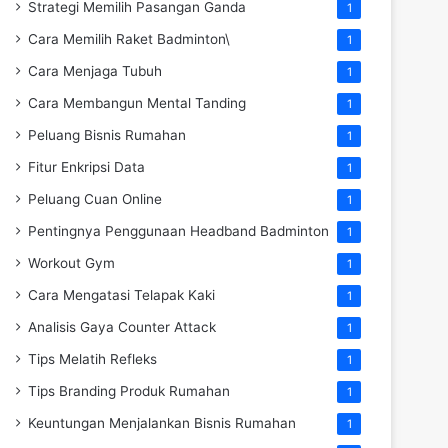
Strategi Memilih Pasangan Ganda
1
Cara Memilih Raket Badminton\
1
Cara Menjaga Tubuh
1
Cara Membangun Mental Tanding
1
Peluang Bisnis Rumahan
1
Fitur Enkripsi Data
1
Peluang Cuan Online
1
Pentingnya Penggunaan Headband Badminton
1
Workout Gym
1
Cara Mengatasi Telapak Kaki
1
Analisis Gaya Counter Attack
1
Tips Melatih Refleks
1
Tips Branding Produk Rumahan
1
Keuntungan Menjalankan Bisnis Rumahan
1