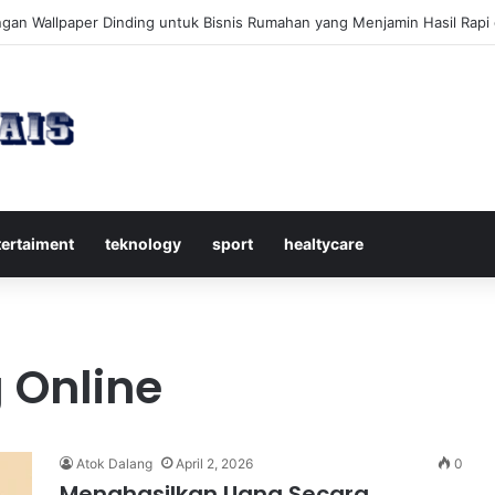
kap Mengenal Dividen Saham untuk Mendapatkan Pasif Income Setiap
tertaiment
teknology
sport
healtycare
 Online
Atok Dalang
April 2, 2026
0
Menghasilkan Uang Secara