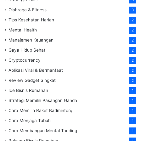
Olahraga & Fitness
3
Tips Kesehatan Harian
2
Mental Health
2
Manajemen Keuangan
2
Gaya Hidup Sehat
2
Cryptocurrency
2
Aplikasi Viral & Bermanfaat
2
Review Gadget Singkat
2
Ide Bisnis Rumahan
1
Strategi Memilih Pasangan Ganda
1
Cara Memilih Raket Badminton\
1
Cara Menjaga Tubuh
1
Cara Membangun Mental Tanding
1
Peluang Bisnis Rumahan
1