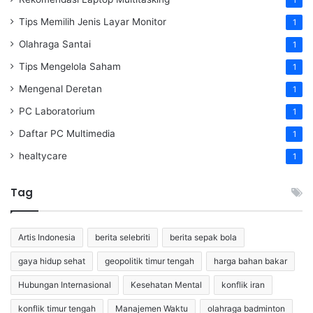
Tips Memilih Jenis Layar Monitor
1
Olahraga Santai
1
Tips Mengelola Saham
1
Mengenal Deretan
1
PC Laboratorium
1
Daftar PC Multimedia
1
healtycare
1
Tag
Artis Indonesia
berita selebriti
berita sepak bola
gaya hidup sehat
geopolitik timur tengah
harga bahan bakar
Hubungan Internasional
Kesehatan Mental
konflik iran
konflik timur tengah
Manajemen Waktu
olahraga badminton