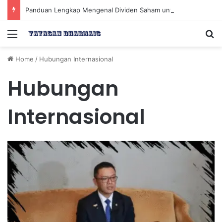
Panduan Lengkap Mengenal Dividen Saham untuk Mendapatkan Pasif Income Setiap Tahun
Menu
Se
Home
/
Hubungan Internasional
Hubungan
Internasional