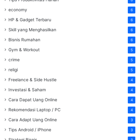
economy
6
HP & Gadget Terbaru
6
Skill yang Menghasilkan
6
Bisnis Rumahan
6
Gym & Workout
5
crime
5
religi
5
Freelance & Side Hustle
4
Investasi & Saham
4
Cara Dapat Uang Online
4
Rekomendasi Laptop / PC
4
Cara Adapt Uang Online
3
Tips Android / iPhone
3
Strategi Bisnis
3