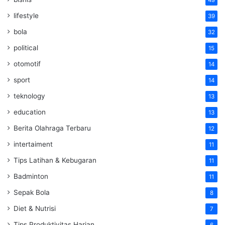
lifestyle
39
bola
32
political
15
otomotif
14
sport
14
teknology
13
education
13
Berita Olahraga Terbaru
12
intertaiment
11
Tips Latihan & Kebugaran
11
Badminton
11
Sepak Bola
8
Diet & Nutrisi
7
Tips Produktivitas Harian
6