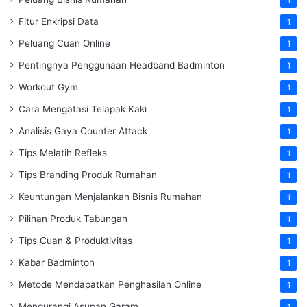
Fitur Enkripsi Data
1
Peluang Cuan Online
1
Pentingnya Penggunaan Headband Badminton
1
Workout Gym
1
Cara Mengatasi Telapak Kaki
1
Analisis Gaya Counter Attack
1
Tips Melatih Refleks
1
Tips Branding Produk Rumahan
1
Keuntungan Menjalankan Bisnis Rumahan
1
Pilihan Produk Tabungan
1
Tips Cuan & Produktivitas
1
Kabar Badminton
1
Metode Mendapatkan Penghasilan Online
1
Mengurangi Asupan Garam
1