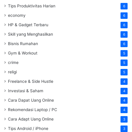
Tips Produktivitas Harian
6
economy
6
HP & Gadget Terbaru
6
Skill yang Menghasilkan
6
Bisnis Rumahan
6
Gym & Workout
5
crime
5
religi
5
Freelance & Side Hustle
4
Investasi & Saham
4
Cara Dapat Uang Online
4
Rekomendasi Laptop / PC
4
Cara Adapt Uang Online
3
Tips Android / iPhone
3