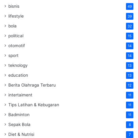
bisnis
49
lifestyle
39
bola
32
political
15
otomotif
14
sport
14
teknology
13
education
13
Berita Olahraga Terbaru
12
intertaiment
11
Tips Latihan & Kebugaran
11
Badminton
11
Sepak Bola
8
Diet & Nutrisi
7