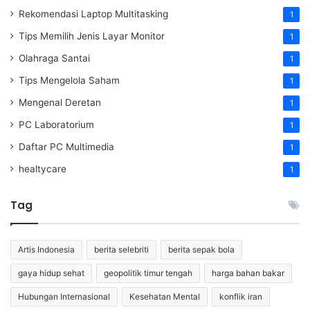
Rekomendasi Laptop Multitasking
1
Tips Memilih Jenis Layar Monitor
1
Olahraga Santai
1
Tips Mengelola Saham
1
Mengenal Deretan
1
PC Laboratorium
1
Daftar PC Multimedia
1
healtycare
1
Tag
Artis Indonesia
berita selebriti
berita sepak bola
gaya hidup sehat
geopolitik timur tengah
harga bahan bakar
Hubungan Internasional
Kesehatan Mental
konflik iran