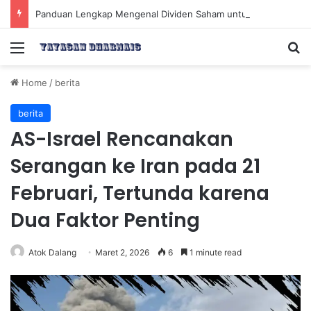
Panduan Lengkap Mengenal Dividen Saham untuk Mendapatkan Pasif Income Setiap Tahun
Menu
Se
Home
/
berita
berita
AS-Israel Rencanakan
Serangan ke Iran pada 21
Februari, Tertunda karena
Dua Faktor Penting
Atok Dalang
Maret 2, 2026
6
1 minute read