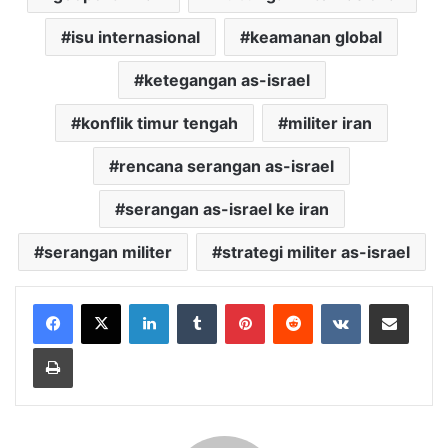
isu internasional
keamanan global
ketegangan as-israel
konflik timur tengah
militer iran
rencana serangan as-israel
serangan as-israel ke iran
serangan militer
strategi militer as-israel
LinkedIn
Tumblr
Pinterest
Reddit
VKontakte
Share via Email
Print