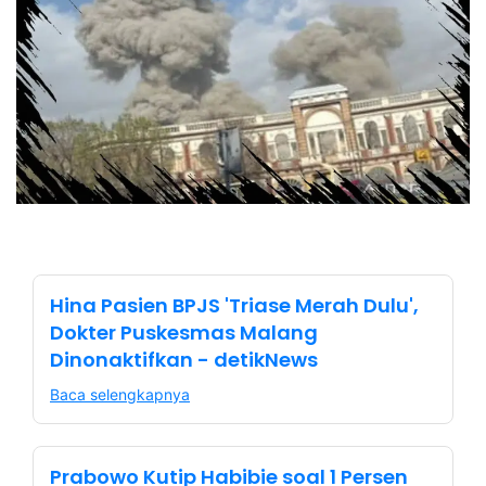
Hina Pasien BPJS 'Triase Merah Dulu',
Dokter Puskesmas Malang
Dinonaktifkan - detikNews
Baca selengkapnya
Prabowo Kutip Habibie soal 1 Persen