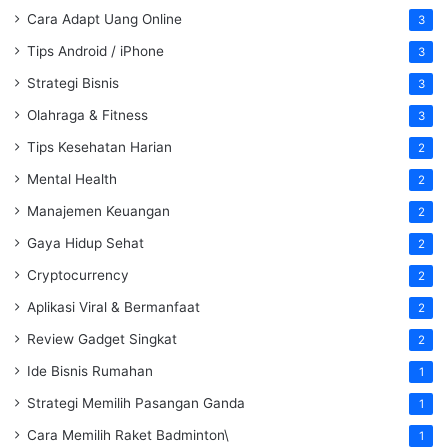
Cara Adapt Uang Online
3
Tips Android / iPhone
3
Strategi Bisnis
3
Olahraga & Fitness
3
Tips Kesehatan Harian
2
Mental Health
2
Manajemen Keuangan
2
Gaya Hidup Sehat
2
Cryptocurrency
2
Aplikasi Viral & Bermanfaat
2
Review Gadget Singkat
2
Ide Bisnis Rumahan
1
Strategi Memilih Pasangan Ganda
1
Cara Memilih Raket Badminton\
1