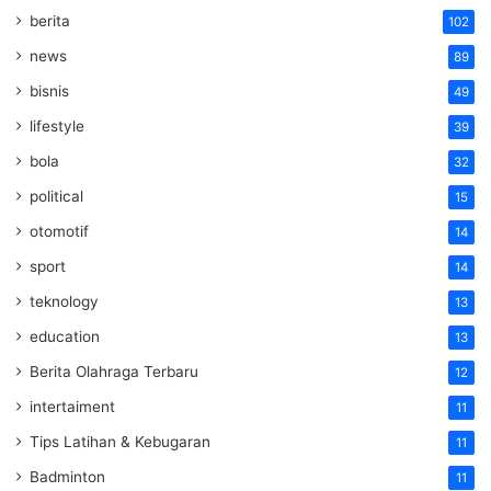
berita
102
news
89
bisnis
49
lifestyle
39
bola
32
political
15
otomotif
14
sport
14
teknology
13
education
13
Berita Olahraga Terbaru
12
intertaiment
11
Tips Latihan & Kebugaran
11
Badminton
11