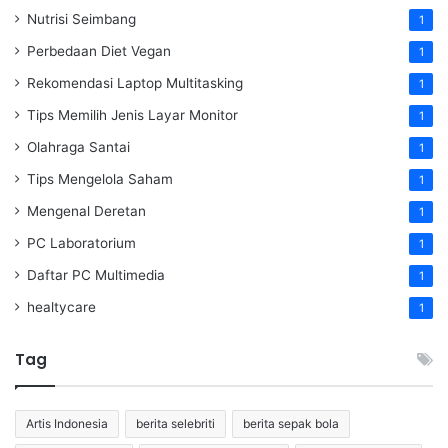
Nutrisi Seimbang
1
Perbedaan Diet Vegan
1
Rekomendasi Laptop Multitasking
1
Tips Memilih Jenis Layar Monitor
1
Olahraga Santai
1
Tips Mengelola Saham
1
Mengenal Deretan
1
PC Laboratorium
1
Daftar PC Multimedia
1
healtycare
1
Tag
Artis Indonesia
berita selebriti
berita sepak bola