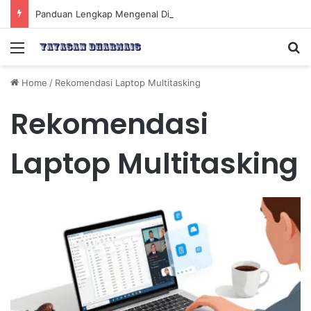
Panduan Lengkap Mengenal Dividen Saham untuk Mendapatkan Pasif Income Setiap Tahun
Menu
Se
Home
/
Rekomendasi Laptop Multitasking
Rekomendasi
Laptop Multitasking