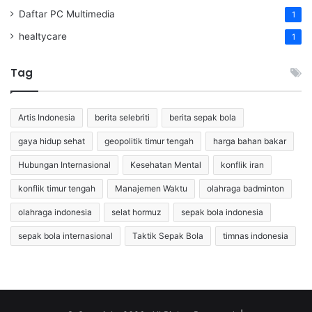
Daftar PC Multimedia
1
healtycare
1
Tag
Artis Indonesia
berita selebriti
berita sepak bola
gaya hidup sehat
geopolitik timur tengah
harga bahan bakar
Hubungan Internasional
Kesehatan Mental
konflik iran
konflik timur tengah
Manajemen Waktu
olahraga badminton
olahraga indonesia
selat hormuz
sepak bola indonesia
sepak bola internasional
Taktik Sepak Bola
timnas indonesia