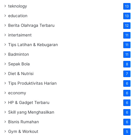
teknology
13
education
13
Berita Olahraga Terbaru
12
intertaiment
11
Tips Latihan & Kebugaran
11
Badminton
11
Sepak Bola
8
Diet & Nutrisi
7
Tips Produktivitas Harian
6
economy
6
HP & Gadget Terbaru
6
Skill yang Menghasilkan
6
Bisnis Rumahan
6
Gym & Workout
5