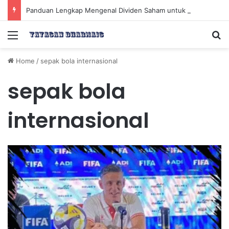
Panduan Lengkap Mengenal Dividen Saham untuk Mendapatkan Pasif Income Setiap Tahun
Menu
Se
Home
/
sepak bola internasional
sepak bola
internasional