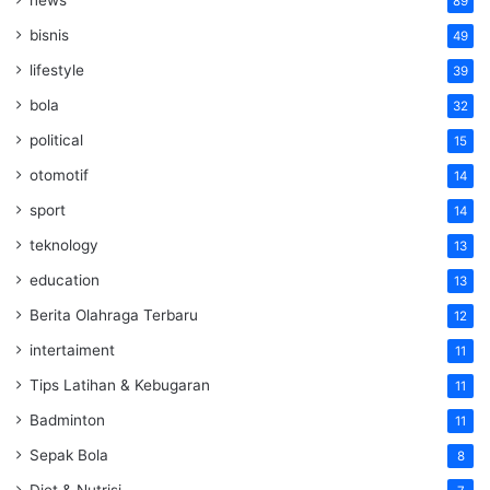
news
89
bisnis
49
lifestyle
39
bola
32
political
15
otomotif
14
sport
14
teknology
13
education
13
Berita Olahraga Terbaru
12
intertaiment
11
Tips Latihan & Kebugaran
11
Badminton
11
Sepak Bola
8