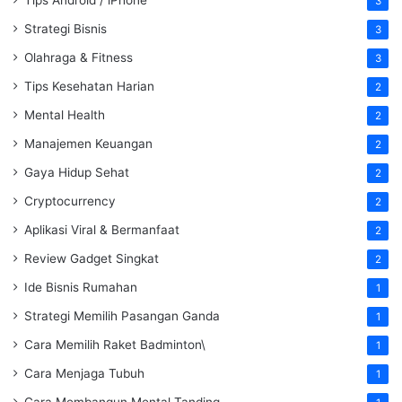
Tips Android / iPhone
3
Strategi Bisnis
3
Olahraga & Fitness
3
Tips Kesehatan Harian
2
Mental Health
2
Manajemen Keuangan
2
Gaya Hidup Sehat
2
Cryptocurrency
2
Aplikasi Viral & Bermanfaat
2
Review Gadget Singkat
2
Ide Bisnis Rumahan
1
Strategi Memilih Pasangan Ganda
1
Cara Memilih Raket Badminton\
1
Cara Menjaga Tubuh
1