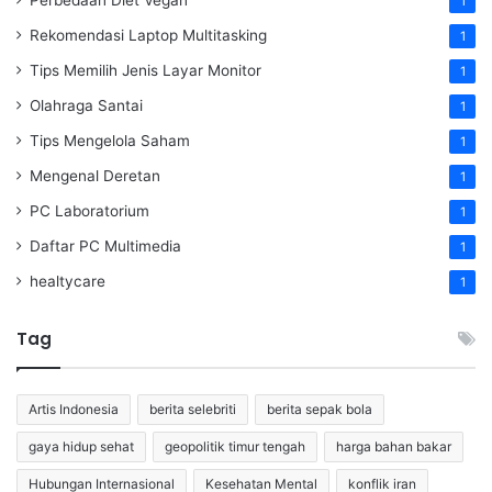
Perbedaan Diet Vegan
1
Rekomendasi Laptop Multitasking
1
Tips Memilih Jenis Layar Monitor
1
Olahraga Santai
1
Tips Mengelola Saham
1
Mengenal Deretan
1
PC Laboratorium
1
Daftar PC Multimedia
1
healtycare
1
Tag
Artis Indonesia
berita selebriti
berita sepak bola
gaya hidup sehat
geopolitik timur tengah
harga bahan bakar
Hubungan Internasional
Kesehatan Mental
konflik iran