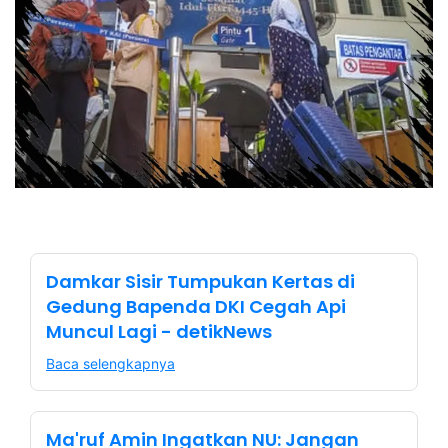
Damkar Sisir Tumpukan Kertas di
Gedung Bapenda DKI Cegah Api
Muncul Lagi - detikNews
Baca selengkapnya
Ma'ruf Amin Ingatkan NU: Jangan