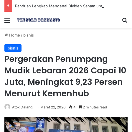
Panduan Lengkap Mengenal Dividen Saham untuk Mendapatkan Pasif Income Setiap Tahun
Menu
Se
Home
/
bisnis
bisnis
Pergerakan Penumpang
Mudik Lebaran 2026 Capai 10
Juta, Meningkat 9,23 Persen
Menurut Kemenhub
Atok Dalang
Maret 22, 2026
4
2 minutes read