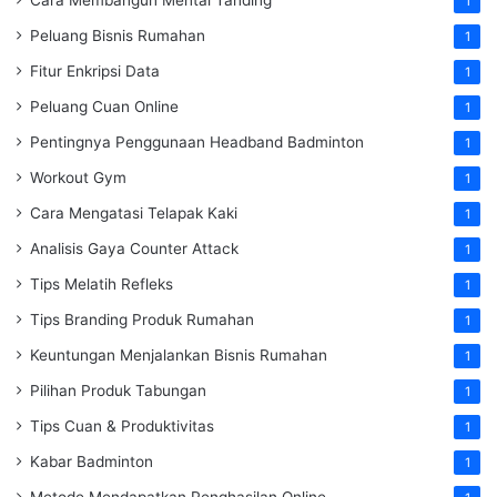
Cara Membangun Mental Tanding
1
Peluang Bisnis Rumahan
1
Fitur Enkripsi Data
1
Peluang Cuan Online
1
Pentingnya Penggunaan Headband Badminton
1
Workout Gym
1
Cara Mengatasi Telapak Kaki
1
Analisis Gaya Counter Attack
1
Tips Melatih Refleks
1
Tips Branding Produk Rumahan
1
Keuntungan Menjalankan Bisnis Rumahan
1
Pilihan Produk Tabungan
1
Tips Cuan & Produktivitas
1
Kabar Badminton
1