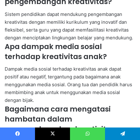
pengembangan kreativitas?
Sistem pendidikan dapat mendukung pengembangan
kreativitas dengan memiliki kurikulum yang inovatif dan
fleksibel, serta guru yang dapat memfasilitasi kreativitas
dengan menciptakan lingkungan belajar yang mendukung.
Apa dampak media sosial
terhadap kreativitas anak?
Dampak media sosial terhadap kreativitas anak dapat
positif atau negatif, tergantung pada bagaimana anak
menggunakan media sosial. Orang tua dan pendidik harus
membimbing anak untuk menggunakan media sosial
dengan bijak.
Bagaimana cara mengatasi
hambatan dalam
mengembangkan kreativitas
anak?
Facebook
X
WhatsApp
Telegram