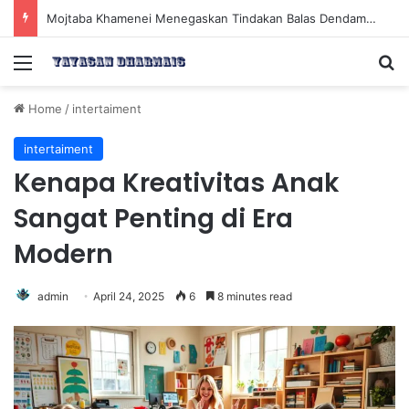
Prabowo Tegaskan Pengusaha Bandel: 8 Tahun Tidak Berubah!
Menu
Se
Home
/
intertaiment
intertaiment
Kenapa Kreativitas Anak
Sangat Penting di Era
Modern
admin
April 24, 2025
6
8 minutes read