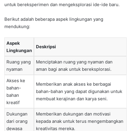
untuk bereksperimen dan mengeksplorasi ide-ide baru.
Berikut adalah beberapa aspek lingkungan yang
mendukung:
Aspek
Deskripsi
Lingkungan
Ruang yang
Menciptakan ruang yang nyaman dan
nyaman
aman bagi anak untuk bereksplorasi.
Akses ke
Memberikan anak akses ke berbagai
bahan-
bahan-bahan yang dapat digunakan untuk
bahan
membuat kerajinan dan karya seni.
kreatif
Dukungan
Memberikan dukungan dan motivasi
dari orang
kepada anak untuk terus mengembangkan
dewasa
kreativitas mereka.