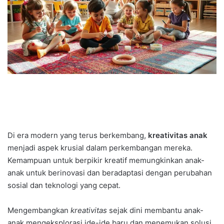
Di era modern yang terus berkembang,
kreativitas anak
menjadi aspek krusial dalam perkembangan mereka.
Kemampuan untuk berpikir kreatif memungkinkan anak-
anak untuk berinovasi dan beradaptasi dengan perubahan
sosial dan teknologi yang cepat.
Mengembangkan
kreativitas
sejak dini membantu anak-
anak mengeksplorasi ide-ide baru dan menemukan solusi