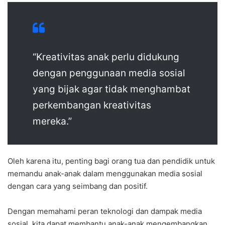
“Kreativitas anak perlu didukung
dengan penggunaan media sosial
yang bijak agar tidak menghambat
perkembangan kreativitas
mereka.”
Oleh karena itu, penting bagi orang tua dan pendidik untuk
memandu anak-anak dalam menggunakan media sosial
dengan cara yang seimbang dan positif.
Dengan memahami peran teknologi dan dampak media
sosial, kita dapat membantu anak-anak mengembangkan