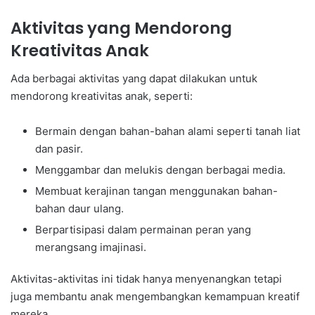
Aktivitas yang Mendorong
Kreativitas Anak
Ada berbagai aktivitas yang dapat dilakukan untuk
mendorong kreativitas anak, seperti:
Bermain dengan bahan-bahan alami seperti tanah liat
dan pasir.
Menggambar dan melukis dengan berbagai media.
Membuat kerajinan tangan menggunakan bahan-
bahan daur ulang.
Berpartisipasi dalam permainan peran yang
merangsang imajinasi.
Aktivitas-aktivitas ini tidak hanya menyenangkan tetapi
juga membantu anak mengembangkan kemampuan kreatif
mereka.