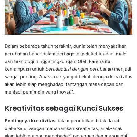
Dalam beberapa tahun terakhir, dunia telah menyaksikan
perubahan besar dalam berbagai aspek kehidupan, mulai
dari teknologi hingga lingkungan. Oleh karena itu,
kemampuan untuk
beradaptasi dengan perubahan
menjadi
sangat penting. Anak-anak yang dibekali dengan kreativitas
akan lebih siap menghadapi tantangan masa depan dan
menjadi pemimpin yang inovatif.
Kreativitas sebagai Kunci Sukses
Pentingnya kreativitas
dalam pendidikan tidak dapat
diabaikan. Dengan menanamkan kreativitas, anak-anak
akan lebih mampu menghadapi tantangan dan mengambil