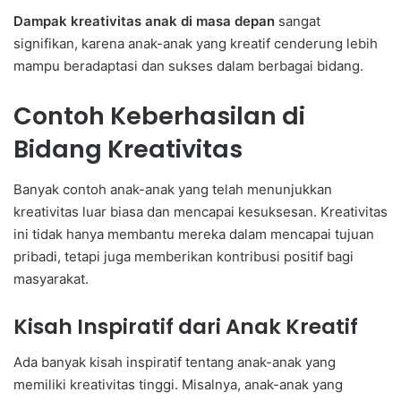
Dampak kreativitas anak di masa depan
sangat
signifikan, karena anak-anak yang kreatif cenderung lebih
mampu beradaptasi dan sukses dalam berbagai bidang.
Contoh Keberhasilan di
Bidang Kreativitas
Banyak contoh anak-anak yang telah menunjukkan
kreativitas luar biasa dan mencapai kesuksesan. Kreativitas
ini tidak hanya membantu mereka dalam mencapai tujuan
pribadi, tetapi juga memberikan kontribusi positif bagi
masyarakat.
Kisah Inspiratif dari Anak Kreatif
Ada banyak kisah inspiratif tentang anak-anak yang
memiliki kreativitas tinggi. Misalnya, anak-anak yang