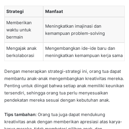
Strategi
Manfaat
Memberikan
Meningkatkan imajinasi dan
waktu untuk
kemampuan problem-solving
bermain
Mengajak anak
Mengembangkan ide-ide baru dan
berkolaborasi
meningkatkan kemampuan kerja sama
Dengan menerapkan strategi-strategi ini, orang tua dapat
membantu anak-anak mengembangkan kreativitas mereka.
Penting untuk diingat bahwa setiap anak memiliki keunikan
tersendiri, sehingga orang tua perlu menyesuaikan
pendekatan mereka sesuai dengan kebutuhan anak.
Tips tambahan:
Orang tua juga dapat mendukung
kreativitas anak dengan memberikan apresiasi atas karya-
karya mereka, tidak membatasi pilihan anak, dan