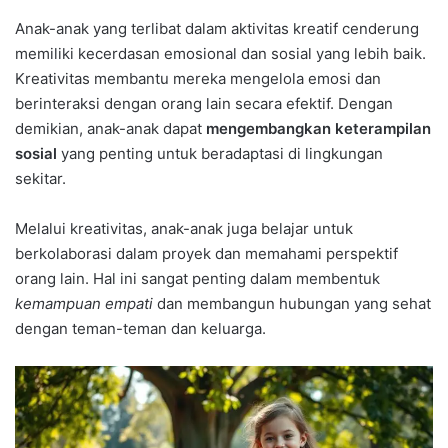
Anak-anak yang terlibat dalam aktivitas kreatif cenderung
memiliki kecerdasan emosional dan sosial yang lebih baik.
Kreativitas membantu mereka mengelola emosi dan
berinteraksi dengan orang lain secara efektif. Dengan
demikian, anak-anak dapat
mengembangkan keterampilan
sosial
yang penting untuk beradaptasi di lingkungan
sekitar.
Melalui kreativitas, anak-anak juga belajar untuk
berkolaborasi dalam proyek dan memahami perspektif
orang lain. Hal ini sangat penting dalam membentuk
kemampuan empati
dan membangun hubungan yang sehat
dengan teman-teman dan keluarga.