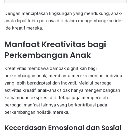
Dengan menciptakan lingkungan yang mendukung, anak-
anak dapat lebih percaya diri dalam mengembangkan ide-
ide kreatif mereka.
Manfaat Kreativitas bagi
Perkembangan Anak
Kreativitas membawa dampak signifikan bagi
perkembangan anak, membantu mereka menjadi individu
yang lebih beradaptasi dan inovatif. Melalui berbagai
aktivitas kreatif, anak-anak tidak hanya mengembangkan
kemampuan ekspresi diri, tetapi juga memperoleh
berbagai manfaat lainnya yang berkontribusi pada
perkembangan holistik mereka.
Kecerdasan Emosional dan Sosial