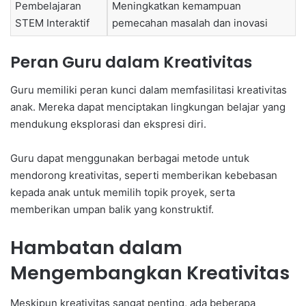
Pembelajaran
Meningkatkan kemampuan
STEM Interaktif
pemecahan masalah dan inovasi
Peran Guru dalam Kreativitas
Guru memiliki peran kunci dalam memfasilitasi kreativitas
anak. Mereka dapat menciptakan lingkungan belajar yang
mendukung eksplorasi dan ekspresi diri.
Guru dapat menggunakan berbagai metode untuk
mendorong kreativitas, seperti memberikan kebebasan
kepada anak untuk memilih topik proyek, serta
memberikan umpan balik yang konstruktif.
Hambatan dalam
Mengembangkan Kreativitas
Meskipun kreativitas sangat penting, ada beberapa