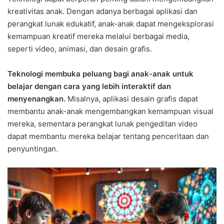
kreativitas anak. Dengan adanya berbagai aplikasi dan
perangkat lunak edukatif, anak-anak dapat mengeksplorasi
kemampuan kreatif mereka melalui berbagai media,
seperti video, animasi, dan desain grafis.
Teknologi membuka peluang bagi anak-anak untuk
belajar dengan cara yang lebih interaktif dan
menyenangkan.
Misalnya, aplikasi desain grafis dapat
membantu anak-anak mengembangkan kemampuan visual
mereka, sementara perangkat lunak pengeditan video
dapat membantu mereka belajar tentang penceritaan dan
penyuntingan.