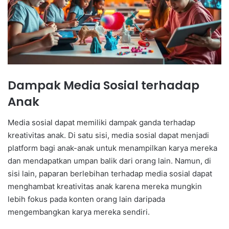
Dampak Media Sosial terhadap
Anak
Media sosial dapat memiliki dampak ganda terhadap
kreativitas anak. Di satu sisi, media sosial dapat menjadi
platform bagi anak-anak untuk menampilkan karya mereka
dan mendapatkan umpan balik dari orang lain. Namun, di
sisi lain, paparan berlebihan terhadap media sosial dapat
menghambat kreativitas anak karena mereka mungkin
lebih fokus pada konten orang lain daripada
mengembangkan karya mereka sendiri.