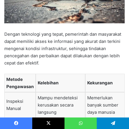
Dengan teknologi yang tepat, pemerintah dan masyarakat
dapat memiliki akses ke informasi yang akurat dan terkini
mengenai kondisi infrastruktur, sehingga tindakan
pencegahan dan perbaikan dapat dilakukan dengan lebih
cepat dan efektif.
Metode
Kelebihan
Kekurangan
Pengawasan
Mampu mendeteksi
Memerlukan
Inspeksi
kerusakan secara
banyak sumber
Manual
langsung
daya manusia
Sistem
Dapat mendeteksi
Memerlukan
Facebook
X
WhatsApp
Telegram