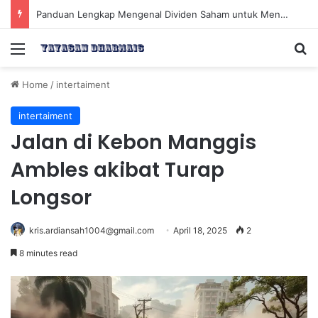
Panduan Lengkap Mengenal Dividen Saham untuk Mendapatkan Pasif Income Setiap Tahun
Menu
Se
Home
/
intertaiment
intertaiment
Jalan di Kebon Manggis
Ambles akibat Turap
Longsor
kris.ardiansah1004@gmail.com
April 18, 2025
2
8 minutes read