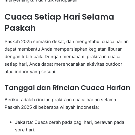
Cuaca Setiap Hari Selama
Paskah
Paskah 2025 semakin dekat, dan mengetahui cuaca harian
dapat membantu Anda mempersiapkan kegiatan liburan
dengan lebih baik. Dengan memahami prakiraan cuaca
setiap hari, Anda dapat merencanakan aktivitas outdoor
atau indoor yang sesuai.
Tanggal dan Rincian Cuaca Harian
Berikut adalah rincian prakiraan cuaca harian selama
Paskah 2025 di beberapa wilayah Indonesia:
Jakarta
: Cuaca cerah pada pagi hari, berawan pada
sore hari.