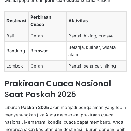
wisata populer dan
perkiraan cuaca
selama Paskah:
Perkiraan
Destinasi
Aktivitas
Cuaca
Bali
Cerah
Pantai, hiking, budaya
Belanja, kuliner, wisata
Bandung
Berawan
alam
Lombok
Cerah
Pantai, selancar, hiking
Prakiraan Cuaca Nasional
Saat Paskah 2025
Liburan
Paskah 2025
akan menjadi pengalaman yang lebih
menyenangkan jika Anda memahami prakiraan cuaca
nasional. Memahami kondisi cuaca dapat membantu Anda
merencanakan kegiatan dan destinasi liburan dengan lebih