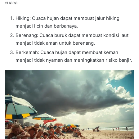
cuaca:
Hiking: Cuaca hujan dapat membuat jalur hiking
menjadi licin dan berbahaya.
Berenang: Cuaca buruk dapat membuat kondisi laut
menjadi tidak aman untuk berenang.
Berkemah: Cuaca hujan dapat membuat kemah
menjadi tidak nyaman dan meningkatkan risiko banjir.