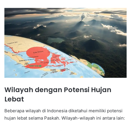
Wilayah dengan Potensi Hujan
Lebat
Beberapa wilayah di Indonesia diketahui memiliki potensi
hujan lebat selama Paskah. Wilayah-wilayah ini antara lain: