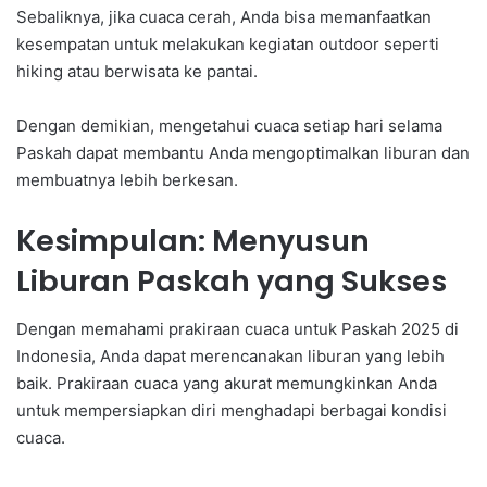
Sebaliknya, jika cuaca cerah, Anda bisa memanfaatkan
kesempatan untuk melakukan kegiatan outdoor seperti
hiking atau berwisata ke pantai.
Dengan demikian, mengetahui cuaca setiap hari selama
Paskah dapat membantu Anda mengoptimalkan liburan dan
membuatnya lebih berkesan.
Kesimpulan: Menyusun
Liburan Paskah yang Sukses
Dengan memahami prakiraan cuaca untuk Paskah 2025 di
Indonesia, Anda dapat merencanakan liburan yang lebih
baik. Prakiraan cuaca yang akurat memungkinkan Anda
untuk mempersiapkan diri menghadapi berbagai kondisi
cuaca.