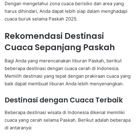
Dengan mengetahui zona cuaca berisiko dan area yang
harus dihindari, Anda dapat lebih siap dalam menghadapi
cuaca buruk selama Paskah 2025.
Rekomendasi Destinasi
Cuaca Sepanjang Paskah
Bagi Anda yang merencanakan liburan Paskah, berikut
beberapa destinasi dengan cuaca cerah di Indonesia.
Memilih destinasi yang tepat dengan prakiraan cuaca yang
baik dapat membuat liburan Anda lebih menyenangkan.
Destinasi dengan Cuaca Terbaik
Beberapa destinasi wisata di Indonesia dikenal memiliki
cuaca yang cerah selama Paskah. Berikut adalah beberapa
di antaranya: