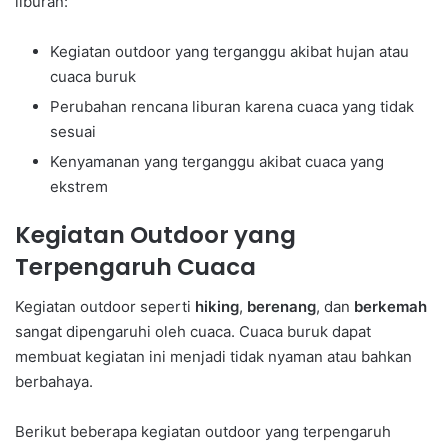
liburan:
Kegiatan outdoor yang terganggu akibat hujan atau
cuaca buruk
Perubahan rencana liburan karena cuaca yang tidak
sesuai
Kenyamanan yang terganggu akibat cuaca yang
ekstrem
Kegiatan Outdoor yang
Terpengaruh Cuaca
Kegiatan outdoor seperti
hiking
,
berenang
, dan
berkemah
sangat dipengaruhi oleh cuaca. Cuaca buruk dapat
membuat kegiatan ini menjadi tidak nyaman atau bahkan
berbahaya.
Berikut beberapa kegiatan outdoor yang terpengaruh