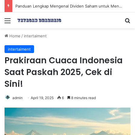
Panduan Lengkap Mengenal Dividen Saham untuk Mendapatkan Pasif Income Setiap Tahun
Menu
Se
Home
/
intertaiment
intertaiment
Prakiraan Cuaca Indonesia
Saat Paskah 2025, Cek di
Sini!
admin
April 19, 2025
6
8 minutes read