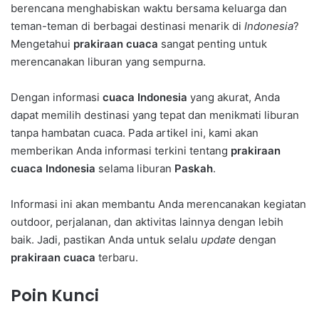
berencana menghabiskan waktu bersama keluarga dan
teman-teman di berbagai destinasi menarik di
Indonesia
?
Mengetahui
prakiraan cuaca
sangat penting untuk
merencanakan liburan yang sempurna.
Dengan informasi
cuaca Indonesia
yang akurat, Anda
dapat memilih destinasi yang tepat dan menikmati liburan
tanpa hambatan cuaca. Pada artikel ini, kami akan
memberikan Anda informasi terkini tentang
prakiraan
cuaca Indonesia
selama liburan
Paskah
.
Informasi ini akan membantu Anda merencanakan kegiatan
outdoor, perjalanan, dan aktivitas lainnya dengan lebih
baik. Jadi, pastikan Anda untuk selalu
update
dengan
prakiraan cuaca
terbaru.
Poin Kunci