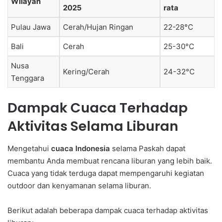
Wilayah
2025
rata
Pulau Jawa
Cerah/Hujan Ringan
22-28°C
Bali
Cerah
25-30°C
Nusa
Kering/Cerah
24-32°C
Tenggara
Dampak Cuaca Terhadap
Aktivitas Selama Liburan
Mengetahui
cuaca Indonesia
selama Paskah dapat
membantu Anda membuat rencana liburan yang lebih baik.
Cuaca yang tidak terduga dapat mempengaruhi kegiatan
outdoor dan kenyamanan selama liburan.
Berikut adalah beberapa dampak cuaca terhadap aktivitas