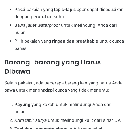
Pakai pakaian yang
lapis-lapis
agar dapat disesuaikan
dengan perubahan suhu.
Bawa
jaket waterproof
untuk melindungi Anda dari
hujan.
Pilih pakaian yang
ringan dan breathable
untuk cuaca
panas.
Barang-barang yang Harus
Dibawa
Selain pakaian, ada beberapa barang lain yang harus Anda
bawa untuk menghadapi cuaca yang tidak menentu:
Payung
yang kokoh untuk melindungi Anda dari
hujan.
Krim tabir surya
untuk melindungi kulit dari sinar UV.
Topi dan kacamata hitam
untuk menambah