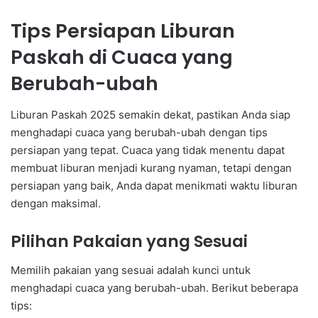
Tips Persiapan Liburan
Paskah di Cuaca yang
Berubah-ubah
Liburan Paskah 2025 semakin dekat, pastikan Anda siap
menghadapi cuaca yang berubah-ubah dengan tips
persiapan yang tepat. Cuaca yang tidak menentu dapat
membuat liburan menjadi kurang nyaman, tetapi dengan
persiapan yang baik, Anda dapat menikmati waktu liburan
dengan maksimal.
Pilihan Pakaian yang Sesuai
Memilih pakaian yang sesuai adalah kunci untuk
menghadapi cuaca yang berubah-ubah. Berikut beberapa
tips: