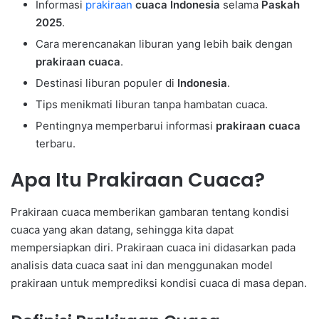
Informasi
prakiraan
cuaca Indonesia
selama
Paskah
2025
.
Cara merencanakan liburan yang lebih baik dengan
prakiraan cuaca
.
Destinasi liburan populer di
Indonesia
.
Tips menikmati liburan tanpa hambatan cuaca.
Pentingnya memperbarui informasi
prakiraan cuaca
terbaru.
Apa Itu Prakiraan Cuaca?
Prakiraan cuaca memberikan gambaran tentang kondisi
cuaca yang akan datang, sehingga kita dapat
mempersiapkan diri. Prakiraan cuaca ini didasarkan pada
analisis data cuaca saat ini dan menggunakan model
prakiraan untuk memprediksi kondisi cuaca di masa depan.