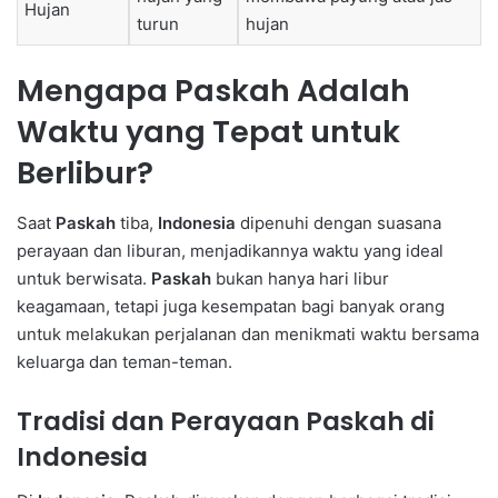
Hujan
turun
hujan
Mengapa Paskah Adalah
Waktu yang Tepat untuk
Berlibur?
Saat
Paskah
tiba,
Indonesia
dipenuhi dengan suasana
perayaan dan liburan, menjadikannya waktu yang ideal
untuk berwisata.
Paskah
bukan hanya hari libur
keagamaan, tetapi juga kesempatan bagi banyak orang
untuk melakukan perjalanan dan menikmati waktu bersama
keluarga dan teman-teman.
Tradisi dan Perayaan Paskah di
Indonesia