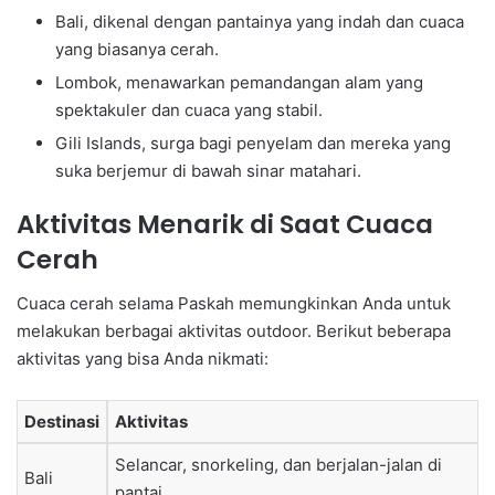
Bali, dikenal dengan pantainya yang indah dan cuaca
yang biasanya cerah.
Lombok, menawarkan pemandangan alam yang
spektakuler dan cuaca yang stabil.
Gili Islands, surga bagi penyelam dan mereka yang
suka berjemur di bawah sinar matahari.
Aktivitas Menarik di Saat Cuaca
Cerah
Cuaca cerah selama Paskah memungkinkan Anda untuk
melakukan berbagai aktivitas outdoor. Berikut beberapa
aktivitas yang bisa Anda nikmati:
Destinasi
Aktivitas
Selancar, snorkeling, dan berjalan-jalan di
Bali
pantai.