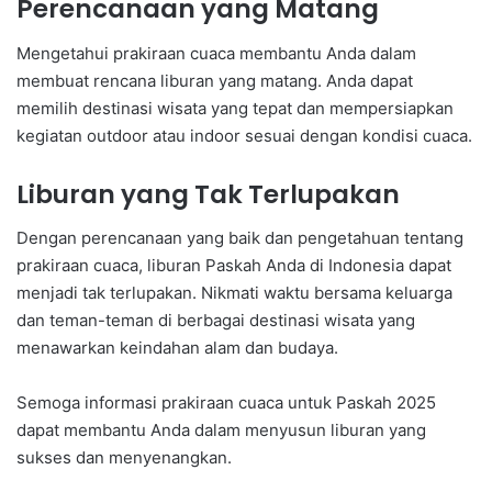
Perencanaan yang Matang
Mengetahui prakiraan cuaca membantu Anda dalam
membuat rencana liburan yang matang. Anda dapat
memilih destinasi wisata yang tepat dan mempersiapkan
kegiatan outdoor atau indoor sesuai dengan kondisi cuaca.
Liburan yang Tak Terlupakan
Dengan perencanaan yang baik dan pengetahuan tentang
prakiraan cuaca, liburan Paskah Anda di Indonesia dapat
menjadi tak terlupakan. Nikmati waktu bersama keluarga
dan teman-teman di berbagai destinasi wisata yang
menawarkan keindahan alam dan budaya.
Semoga informasi prakiraan cuaca untuk Paskah 2025
dapat membantu Anda dalam menyusun liburan yang
sukses dan menyenangkan.