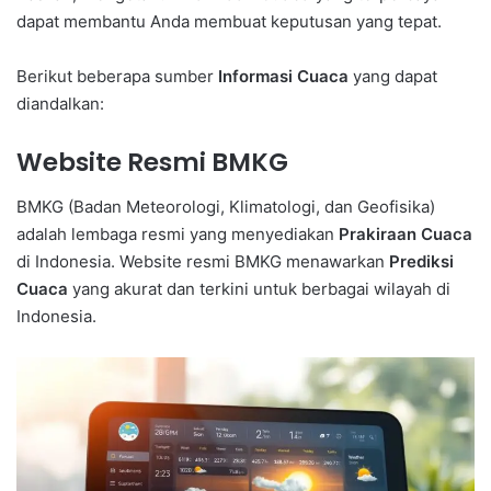
dapat membantu Anda membuat keputusan yang tepat.
Berikut beberapa sumber
Informasi Cuaca
yang dapat
diandalkan:
Website Resmi BMKG
BMKG (Badan Meteorologi, Klimatologi, dan Geofisika)
adalah lembaga resmi yang menyediakan
Prakiraan Cuaca
di Indonesia. Website resmi BMKG menawarkan
Prediksi
Cuaca
yang akurat dan terkini untuk berbagai wilayah di
Indonesia.