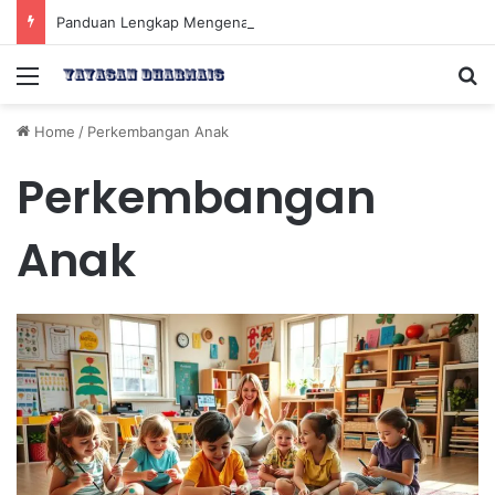
Panduan Lengkap Mengenal Dividen Saham untuk Mendapatkan Pasif Income Setiap Tahun
Menu
Se
Home
/
Perkembangan Anak
Perkembangan
Anak