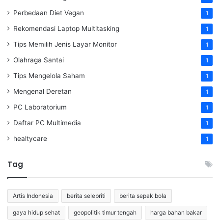
Perbedaan Diet Vegan
1
Rekomendasi Laptop Multitasking
1
Tips Memilih Jenis Layar Monitor
1
Olahraga Santai
1
Tips Mengelola Saham
1
Mengenal Deretan
1
PC Laboratorium
1
Daftar PC Multimedia
1
healtycare
1
Tag
Artis Indonesia
berita selebriti
berita sepak bola
gaya hidup sehat
geopolitik timur tengah
harga bahan bakar