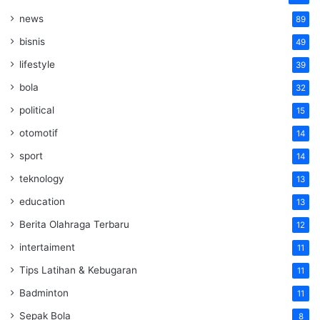
news
89
bisnis
49
lifestyle
39
bola
32
political
15
otomotif
14
sport
14
teknology
13
education
13
Berita Olahraga Terbaru
12
intertaiment
11
Tips Latihan & Kebugaran
11
Badminton
11
Sepak Bola
8