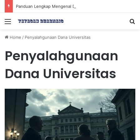
Panduan Lengkap Mengenal Dividen Saham untuk Mendapatkan Pasif Income Setiap Tahun
Menu
Se
Home
/
Penyalahgunaan Dana Universitas
Penyalahgunaan
Dana Universitas