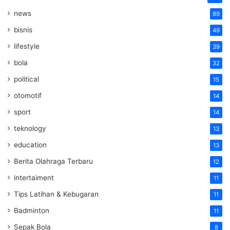
news
89
bisnis
49
lifestyle
39
bola
32
political
15
otomotif
14
sport
14
teknology
13
education
13
Berita Olahraga Terbaru
12
intertaiment
11
Tips Latihan & Kebugaran
11
Badminton
11
Sepak Bola
8