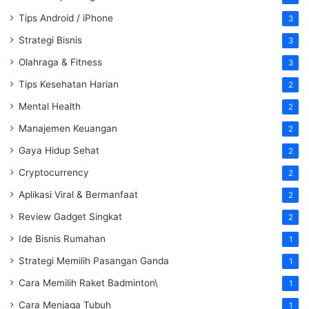
Tips Android / iPhone
3
Strategi Bisnis
3
Olahraga & Fitness
3
Tips Kesehatan Harian
2
Mental Health
2
Manajemen Keuangan
2
Gaya Hidup Sehat
2
Cryptocurrency
2
Aplikasi Viral & Bermanfaat
2
Review Gadget Singkat
2
Ide Bisnis Rumahan
1
Strategi Memilih Pasangan Ganda
1
Cara Memilih Raket Badminton\
1
Cara Menjaga Tubuh
1