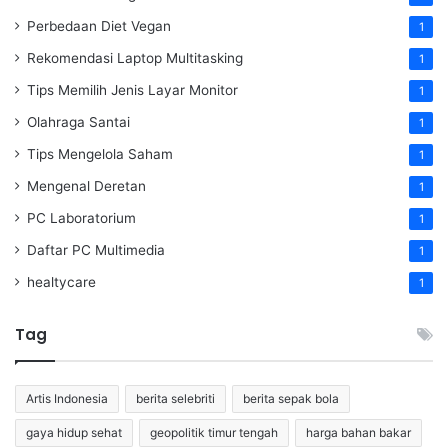
Perbedaan Diet Vegan
1
Rekomendasi Laptop Multitasking
1
Tips Memilih Jenis Layar Monitor
1
Olahraga Santai
1
Tips Mengelola Saham
1
Mengenal Deretan
1
PC Laboratorium
1
Daftar PC Multimedia
1
healtycare
1
Tag
Artis Indonesia
berita selebriti
berita sepak bola
gaya hidup sehat
geopolitik timur tengah
harga bahan bakar