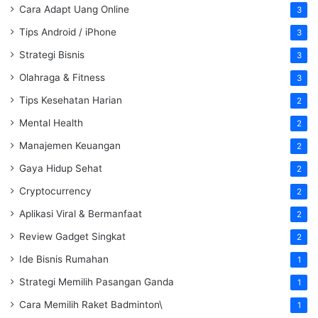
Cara Adapt Uang Online
3
Tips Android / iPhone
3
Strategi Bisnis
3
Olahraga & Fitness
3
Tips Kesehatan Harian
2
Mental Health
2
Manajemen Keuangan
2
Gaya Hidup Sehat
2
Cryptocurrency
2
Aplikasi Viral & Bermanfaat
2
Review Gadget Singkat
2
Ide Bisnis Rumahan
1
Strategi Memilih Pasangan Ganda
1
Cara Memilih Raket Badminton\
1