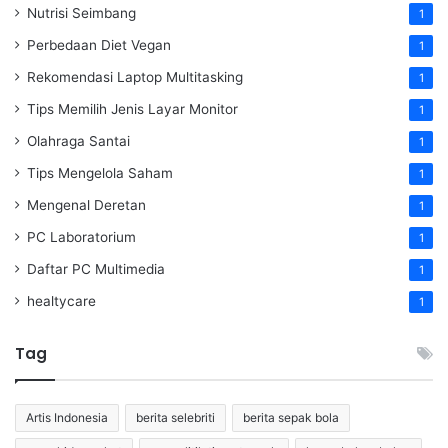
Nutrisi Seimbang
1
Perbedaan Diet Vegan
1
Rekomendasi Laptop Multitasking
1
Tips Memilih Jenis Layar Monitor
1
Olahraga Santai
1
Tips Mengelola Saham
1
Mengenal Deretan
1
PC Laboratorium
1
Daftar PC Multimedia
1
healtycare
1
Tag
Artis Indonesia
berita selebriti
berita sepak bola