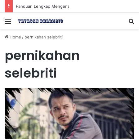
Panduan Lengkap Mengenal Dividen Saham untuk Mendapatkan Pasif Income Setiap Tahun
Menu
Se
Home
/
pernikahan selebriti
pernikahan
selebriti