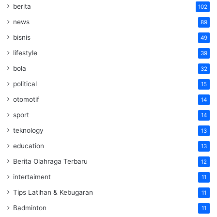
berita
102
news
89
bisnis
49
lifestyle
39
bola
32
political
15
otomotif
14
sport
14
teknology
13
education
13
Berita Olahraga Terbaru
12
intertaiment
11
Tips Latihan & Kebugaran
11
Badminton
11