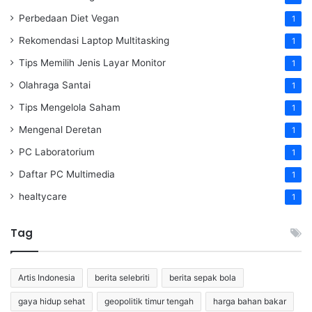
Perbedaan Diet Vegan
1
Rekomendasi Laptop Multitasking
1
Tips Memilih Jenis Layar Monitor
1
Olahraga Santai
1
Tips Mengelola Saham
1
Mengenal Deretan
1
PC Laboratorium
1
Daftar PC Multimedia
1
healtycare
1
Tag
Artis Indonesia
berita selebriti
berita sepak bola
gaya hidup sehat
geopolitik timur tengah
harga bahan bakar