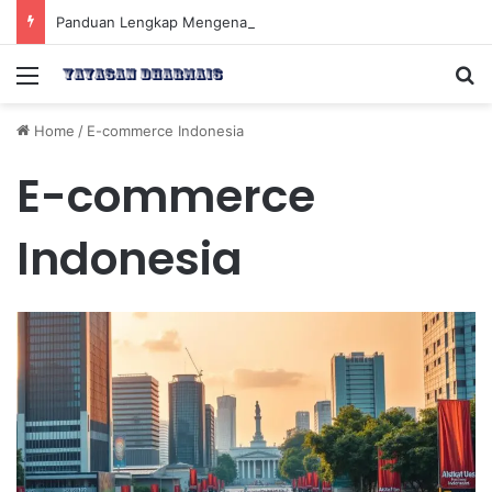
Panduan Lengkap Mengenal Dividen Saham untuk Mendapatkan Pasif Income Setiap Tahun
Menu
Se
Home
/
E-commerce Indonesia
E-commerce
Indonesia