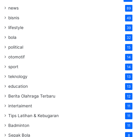
news
89
bisnis
49
lifestyle
39
bola
32
political
15
otomotif
14
sport
14
teknology
13
education
13
Berita Olahraga Terbaru
12
intertaiment
11
Tips Latihan & Kebugaran
11
Badminton
11
Sepak Bola
8