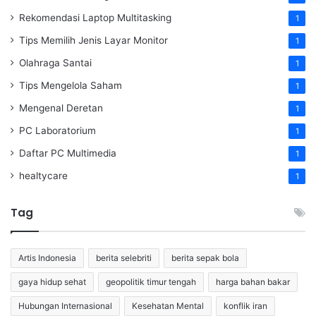
Rekomendasi Laptop Multitasking
1
Tips Memilih Jenis Layar Monitor
1
Olahraga Santai
1
Tips Mengelola Saham
1
Mengenal Deretan
1
PC Laboratorium
1
Daftar PC Multimedia
1
healtycare
1
Tag
Artis Indonesia
berita selebriti
berita sepak bola
gaya hidup sehat
geopolitik timur tengah
harga bahan bakar
Hubungan Internasional
Kesehatan Mental
konflik iran