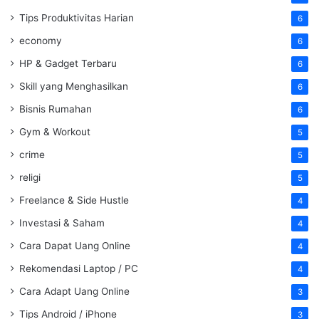
Tips Produktivitas Harian
6
economy
6
HP & Gadget Terbaru
6
Skill yang Menghasilkan
6
Bisnis Rumahan
6
Gym & Workout
5
crime
5
religi
5
Freelance & Side Hustle
4
Investasi & Saham
4
Cara Dapat Uang Online
4
Rekomendasi Laptop / PC
4
Cara Adapt Uang Online
3
Tips Android / iPhone
3