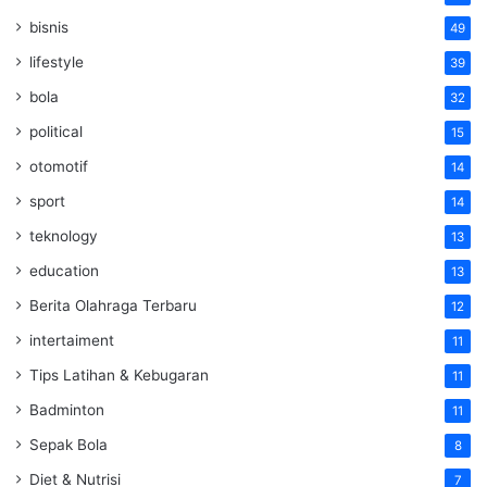
bisnis
49
lifestyle
39
bola
32
political
15
otomotif
14
sport
14
teknology
13
education
13
Berita Olahraga Terbaru
12
intertaiment
11
Tips Latihan & Kebugaran
11
Badminton
11
Sepak Bola
8
Diet & Nutrisi
7