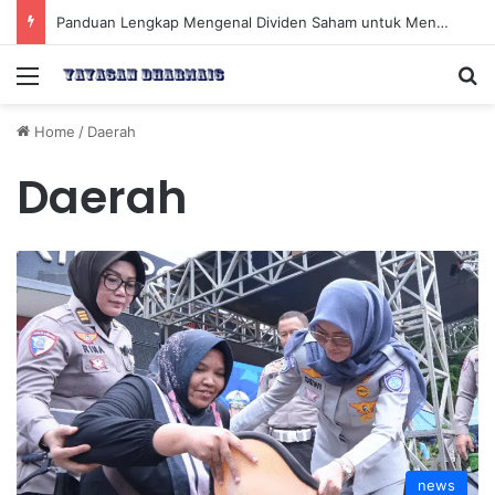
Panduan Lengkap Mengenal Dividen Saham untuk Mendapatkan Pasif Income Setiap Tahun
Menu
Se
Home
/
Daerah
Daerah
news