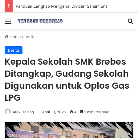
Panduan Lengkap Mengenal Dividen Saham untuk Mendapatkan Pasif Income Setiap Tahun
Menu
Se
Home
/
berita
berita
Kepala Sekolah SMK Brebes
Ditangkap, Gudang Sekolah
Digunakan untuk Oplos Gas
LPG
Atok Dalang
April 10, 2026
4
2 minutes read