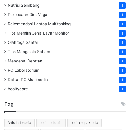
Nutrisi Seimbang
1
Perbedaan Diet Vegan
1
Rekomendasi Laptop Multitasking
1
Tips Memilih Jenis Layar Monitor
1
Olahraga Santai
1
Tips Mengelola Saham
1
Mengenal Deretan
1
PC Laboratorium
1
Daftar PC Multimedia
1
healtycare
1
Tag
Artis Indonesia
berita selebriti
berita sepak bola