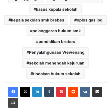
kasus kepala sekolah
kepala sekolah smk brebes
oplos gas lpg
pelanggaran hukum smk
pendidikan brebes
Penyalahgunaan Wewenang
sekolah menengah kejuruan
tindakan hukum sekolah
LinkedIn
Tumblr
Pinterest
Reddit
VKontakte
Share via Email
Print