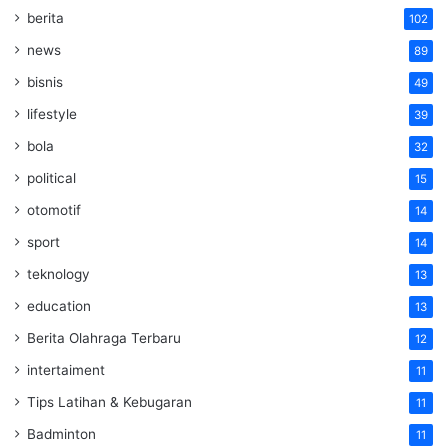
berita
102
news
89
bisnis
49
lifestyle
39
bola
32
political
15
otomotif
14
sport
14
teknology
13
education
13
Berita Olahraga Terbaru
12
intertaiment
11
Tips Latihan & Kebugaran
11
Badminton
11