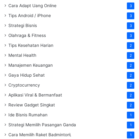
Cara Adapt Uang Online
3
Tips Android / iPhone
3
Strategi Bisnis
3
Olahraga & Fitness
3
Tips Kesehatan Harian
2
Mental Health
2
Manajemen Keuangan
2
Gaya Hidup Sehat
2
Cryptocurrency
2
Aplikasi Viral & Bermanfaat
2
Review Gadget Singkat
2
Ide Bisnis Rumahan
1
Strategi Memilih Pasangan Ganda
1
Cara Memilih Raket Badminton\
1