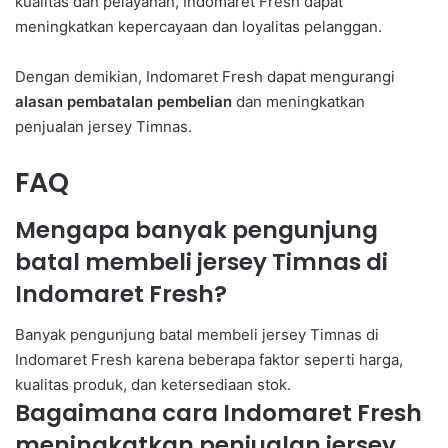
kualitas dan pelayanan, Indomaret Fresh dapat
meningkatkan kepercayaan dan loyalitas pelanggan.
Dengan demikian, Indomaret Fresh dapat mengurangi
alasan pembatalan pembelian
dan meningkatkan
penjualan jersey Timnas.
FAQ
Mengapa banyak pengunjung
batal membeli jersey Timnas di
Indomaret Fresh?
Banyak pengunjung batal membeli jersey Timnas di
Indomaret Fresh karena beberapa faktor seperti harga,
kualitas produk, dan ketersediaan stok.
Bagaimana cara Indomaret Fresh
meningkatkan penjualan jersey