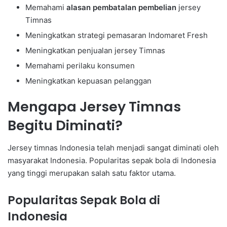
Memahami
alasan pembatalan pembelian
jersey
Timnas
Meningkatkan strategi pemasaran Indomaret Fresh
Meningkatkan penjualan jersey Timnas
Memahami perilaku konsumen
Meningkatkan kepuasan pelanggan
Mengapa Jersey Timnas
Begitu Diminati?
Jersey timnas Indonesia telah menjadi sangat diminati oleh
masyarakat Indonesia. Popularitas sepak bola di Indonesia
yang tinggi merupakan salah satu faktor utama.
Popularitas Sepak Bola di
Indonesia