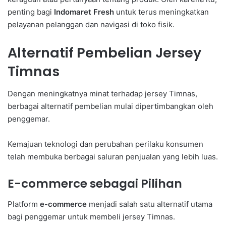
penting bagi
Indomaret Fresh
untuk terus meningkatkan
pelayanan pelanggan dan navigasi di toko fisik.
Alternatif Pembelian Jersey
Timnas
Dengan meningkatnya minat terhadap jersey Timnas,
berbagai alternatif pembelian mulai dipertimbangkan oleh
penggemar.
Kemajuan teknologi dan perubahan perilaku konsumen
telah membuka berbagai saluran penjualan yang lebih luas.
E-commerce sebagai Pilihan
Platform
e-commerce
menjadi salah satu alternatif utama
bagi penggemar untuk membeli jersey Timnas.