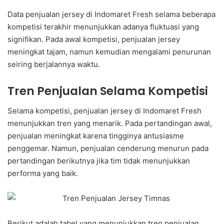
Data penjualan jersey di Indomaret Fresh selama beberapa
kompetisi terakhir menunjukkan adanya fluktuasi yang
signifikan. Pada awal kompetisi, penjualan jersey
meningkat tajam, namun kemudian mengalami penurunan
seiring berjalannya waktu.
Tren Penjualan Selama Kompetisi
Selama kompetisi, penjualan jersey di Indomaret Fresh
menunjukkan tren yang menarik. Pada pertandingan awal,
penjualan meningkat karena tingginya antusiasme
penggemar. Namun, penjualan cenderung menurun pada
pertandingan berikutnya jika tim tidak menunjukkan
performa yang baik.
Berikut adalah tabel yang menunjukkan tren penjualan