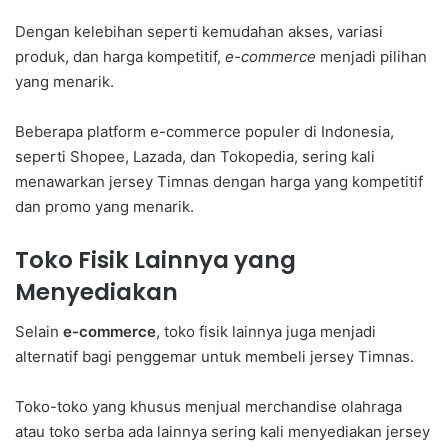
Dengan kelebihan seperti kemudahan akses, variasi
produk, dan harga kompetitif,
e-commerce
menjadi pilihan
yang menarik.
Beberapa platform e-commerce populer di Indonesia,
seperti Shopee, Lazada, dan Tokopedia, sering kali
menawarkan jersey Timnas dengan harga yang kompetitif
dan promo yang menarik.
Toko Fisik Lainnya yang
Menyediakan
Selain
e-commerce
, toko fisik lainnya juga menjadi
alternatif bagi penggemar untuk membeli jersey Timnas.
Toko-toko yang khusus menjual merchandise olahraga
atau toko serba ada lainnya sering kali menyediakan jersey