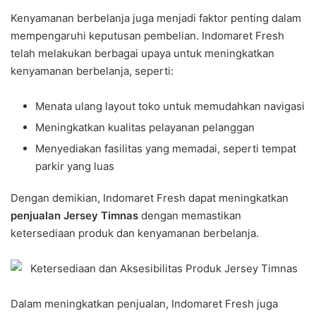
Kenyamanan berbelanja juga menjadi faktor penting dalam
mempengaruhi keputusan pembelian. Indomaret Fresh
telah melakukan berbagai upaya untuk meningkatkan
kenyamanan berbelanja, seperti:
Menata ulang layout toko untuk memudahkan navigasi
Meningkatkan kualitas pelayanan pelanggan
Menyediakan fasilitas yang memadai, seperti tempat
parkir yang luas
Dengan demikian, Indomaret Fresh dapat meningkatkan
penjualan Jersey Timnas
dengan memastikan
ketersediaan produk dan kenyamanan berbelanja.
Dalam meningkatkan penjualan, Indomaret Fresh juga