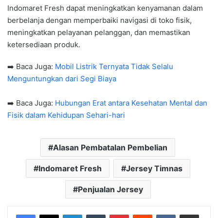
Indomaret Fresh dapat meningkatkan kenyamanan dalam
berbelanja dengan memperbaiki navigasi di toko fisik,
meningkatkan pelayanan pelanggan, dan memastikan
ketersediaan produk.
➡️ Baca Juga:
Mobil Listrik Ternyata Tidak Selalu
Menguntungkan dari Segi Biaya
➡️ Baca Juga:
Hubungan Erat antara Kesehatan Mental dan
Fisik dalam Kehidupan Sehari-hari
Alasan Pembatalan Pembelian
Indomaret Fresh
Jersey Timnas
Penjualan Jersey
LinkedIn
Tumblr
Pinterest
Reddit
VKontakte
Share via Email