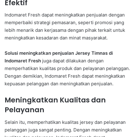
Efektif
Indomaret Fresh dapat meningkatkan penjualan dengan
memperbaiki strategi pemasaran, seperti promosi yang
lebih menarik dan kerjasama dengan pihak terkait untuk
meningkatkan kesadaran dan minat masyarakat.
Solusi meningkatkan penjualan Jersey Timnas di
Indomaret Fresh
juga dapat dilakukan dengan
memperhatikan kualitas produk dan pelayanan pelanggan.
Dengan demikian, Indomaret Fresh dapat meningkatkan
kepuasan pelanggan dan meningkatkan penjualan.
Meningkatkan Kualitas dan
Pelayanan
Selain itu, memperhatikan kualitas jersey dan pelayanan
pelanggan juga sangat penting. Dengan meningkatkan