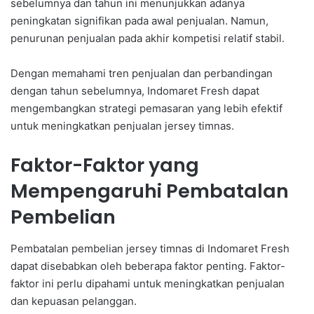
sebelumnya dan tahun ini menunjukkan adanya
peningkatan signifikan pada awal penjualan. Namun,
penurunan penjualan pada akhir kompetisi relatif stabil.
Dengan memahami tren penjualan dan perbandingan
dengan tahun sebelumnya, Indomaret Fresh dapat
mengembangkan strategi pemasaran yang lebih efektif
untuk meningkatkan penjualan jersey timnas.
Faktor-Faktor yang
Mempengaruhi Pembatalan
Pembelian
Pembatalan pembelian jersey timnas di Indomaret Fresh
dapat disebabkan oleh beberapa faktor penting. Faktor-
faktor ini perlu dipahami untuk meningkatkan penjualan
dan kepuasan pelanggan.