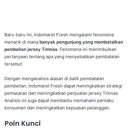
Baru-baru ini, Indomaret Fresh mengalami fenomena
menarik di mana
banyak pengunjung yang membatalkan
pembelian jersey Timnas
. Fenomena ini menimbulkan
pertanyaan tentang apa yang menyebabkan pembatalan
tersebut.
Dengan menganalisis
alasan di balik pembatalan
pembelian
, Indomaret Fresh dapat meningkatkan strategi
pemasaran dan meningkatkan penjualan jersey Timnas.
Analisis ini juga dapat membantu memahami perilaku
konsumen dan meningkatkan kepuasan pelanggan.
Poin Kunci