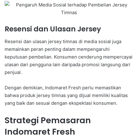
Resensi dan Ulasan Jersey
Resensi dan ulasan jersey timnas di media sosial juga
memainkan peran penting dalam mempengaruhi
keputusan pembelian. Konsumen cenderung mempercayai
ulasan dari pengguna lain daripada promosi langsung dari
penjual.
Dengan demikian, Indomaret Fresh perlu memastikan
bahwa produk jersey timnas yang dijual memiliki kualitas
yang baik dan sesuai dengan ekspektasi konsumen.
Strategi Pemasaran
Indomaret Fresh