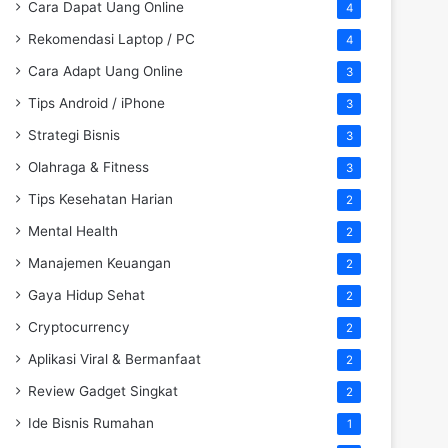
Cara Dapat Uang Online
4
Rekomendasi Laptop / PC
4
Cara Adapt Uang Online
3
Tips Android / iPhone
3
Strategi Bisnis
3
Olahraga & Fitness
3
Tips Kesehatan Harian
2
Mental Health
2
Manajemen Keuangan
2
Gaya Hidup Sehat
2
Cryptocurrency
2
Aplikasi Viral & Bermanfaat
2
Review Gadget Singkat
2
Ide Bisnis Rumahan
1