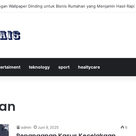
kap Mengenal Dividen Saham untuk Mendapatkan Pasif Income Setiap
tertaiment
teknology
sport
healtycare
an
admin
Juni 9, 2025
6
Penanganan Kasus Kecelakaan