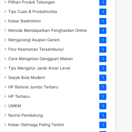
Pilihan Produk Tabungan
1
Tips Cuan & Produktivitas
1
Kabar Badminton
1
Metode Mendapatkan Penghasilan Online
1
Mengurangi Asupan Garam
1
Fitur Keamanan Tersembunyi
1
Cara Mengatasi Gangguan Makan
1
Tips Mengatur Jarak Antar Level
1
Sepak Bola Modern
1
HP Baterai Jumbo Terbaru
1
HP Terbaru
1
UMKM
1
Nutrisi Pendukung
1
Kabar Olahraga Paling Terkini
1