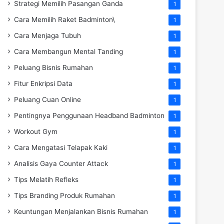
Strategi Memilih Pasangan Ganda
1
Cara Memilih Raket Badminton\
1
Cara Menjaga Tubuh
1
Cara Membangun Mental Tanding
1
Peluang Bisnis Rumahan
1
Fitur Enkripsi Data
1
Peluang Cuan Online
1
Pentingnya Penggunaan Headband Badminton
1
Workout Gym
1
Cara Mengatasi Telapak Kaki
1
Analisis Gaya Counter Attack
1
Tips Melatih Refleks
1
Tips Branding Produk Rumahan
1
Keuntungan Menjalankan Bisnis Rumahan
1