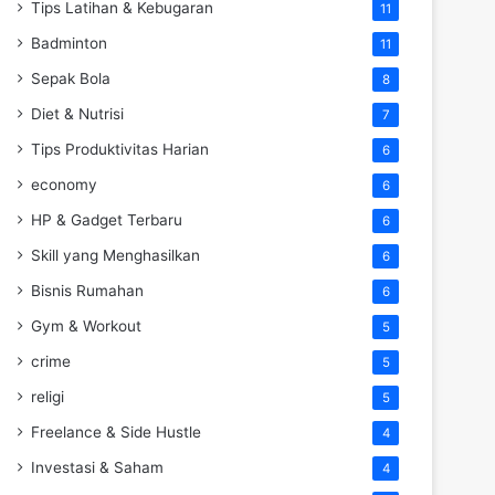
Tips Latihan & Kebugaran
11
Badminton
11
Sepak Bola
8
Diet & Nutrisi
7
Tips Produktivitas Harian
6
economy
6
HP & Gadget Terbaru
6
Skill yang Menghasilkan
6
Bisnis Rumahan
6
Gym & Workout
5
crime
5
religi
5
Freelance & Side Hustle
4
Investasi & Saham
4