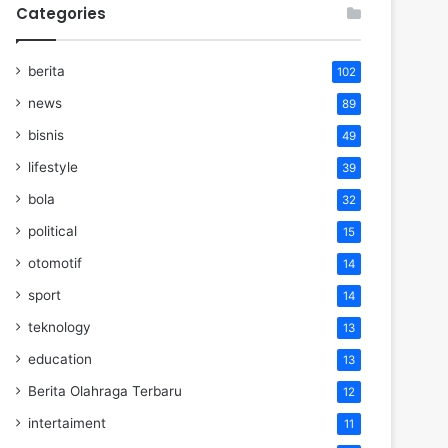
Categories
berita
102
news
89
bisnis
49
lifestyle
39
bola
32
political
15
otomotif
14
sport
14
teknology
13
education
13
Berita Olahraga Terbaru
12
intertaiment
11