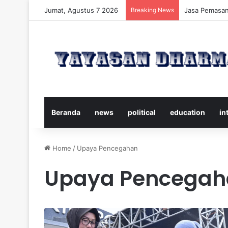
Jumat, Agustus 7 2026
Breaking News
Panduan Leng
Beranda
news
political
education
in
Home
/
Upaya Pencegahan
Upaya Pencegah