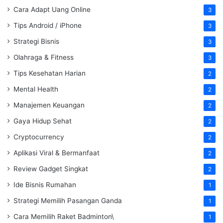
Cara Adapt Uang Online
3
Tips Android / iPhone
3
Strategi Bisnis
3
Olahraga & Fitness
3
Tips Kesehatan Harian
2
Mental Health
2
Manajemen Keuangan
2
Gaya Hidup Sehat
2
Cryptocurrency
2
Aplikasi Viral & Bermanfaat
2
Review Gadget Singkat
2
Ide Bisnis Rumahan
1
Strategi Memilih Pasangan Ganda
1
Cara Memilih Raket Badminton\
1