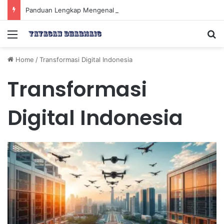
Panduan Lengkap Mengenal Dividen Saham untuk Mendapatkan Pasif Income Setiap Tahun
Menu
Se
Home
/
Transformasi Digital Indonesia
Transformasi
Digital Indonesia