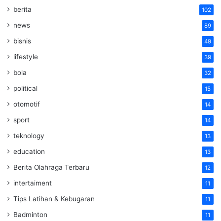
berita
102
news
89
bisnis
49
lifestyle
39
bola
32
political
15
otomotif
14
sport
14
teknology
13
education
13
Berita Olahraga Terbaru
12
intertaiment
11
Tips Latihan & Kebugaran
11
Badminton
11