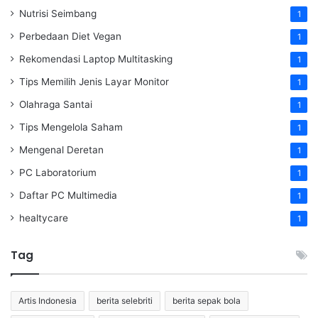
Nutrisi Seimbang
1
Perbedaan Diet Vegan
1
Rekomendasi Laptop Multitasking
1
Tips Memilih Jenis Layar Monitor
1
Olahraga Santai
1
Tips Mengelola Saham
1
Mengenal Deretan
1
PC Laboratorium
1
Daftar PC Multimedia
1
healtycare
1
Tag
Artis Indonesia
berita selebriti
berita sepak bola