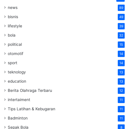
news
89
bisnis
49
lifestyle
39
bola
32
political
15
otomotif
14
sport
14
teknology
13
education
13
Berita Olahraga Terbaru
12
intertaiment
11
Tips Latihan & Kebugaran
11
Badminton
11
Sepak Bola
8