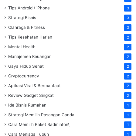
Tips Android / iPhone
3
Strategi Bisnis
3
Olahraga & Fitness
3
Tips Kesehatan Harian
2
Mental Health
2
Manajemen Keuangan
2
Gaya Hidup Sehat
2
Cryptocurrency
2
Aplikasi Viral & Bermanfaat
2
Review Gadget Singkat
2
Ide Bisnis Rumahan
1
Strategi Memilih Pasangan Ganda
1
Cara Memilih Raket Badminton\
1
Cara Menjaga Tubuh
1