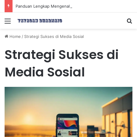
Panduan Lengkap Mengenal Dividen Saham untuk Mendapatkan Pasif Income Setiap Tahun
Menu
Se
Home
/
Strategi Sukses di Media Sosial
Strategi Sukses di
Media Sosial