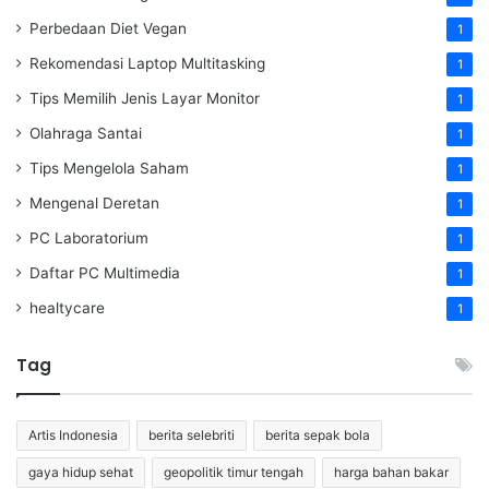
Perbedaan Diet Vegan
1
Rekomendasi Laptop Multitasking
1
Tips Memilih Jenis Layar Monitor
1
Olahraga Santai
1
Tips Mengelola Saham
1
Mengenal Deretan
1
PC Laboratorium
1
Daftar PC Multimedia
1
healtycare
1
Tag
Artis Indonesia
berita selebriti
berita sepak bola
gaya hidup sehat
geopolitik timur tengah
harga bahan bakar