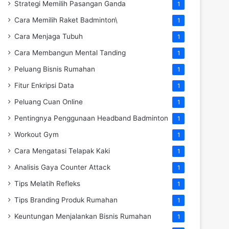
Strategi Memilih Pasangan Ganda
1
Cara Memilih Raket Badminton\
1
Cara Menjaga Tubuh
1
Cara Membangun Mental Tanding
1
Peluang Bisnis Rumahan
1
Fitur Enkripsi Data
1
Peluang Cuan Online
1
Pentingnya Penggunaan Headband Badminton
1
Workout Gym
1
Cara Mengatasi Telapak Kaki
1
Analisis Gaya Counter Attack
1
Tips Melatih Refleks
1
Tips Branding Produk Rumahan
1
Keuntungan Menjalankan Bisnis Rumahan
1