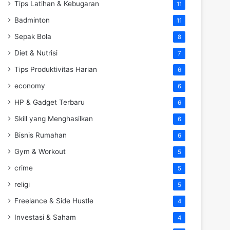
Tips Latihan & Kebugaran
11
Badminton
11
Sepak Bola
8
Diet & Nutrisi
7
Tips Produktivitas Harian
6
economy
6
HP & Gadget Terbaru
6
Skill yang Menghasilkan
6
Bisnis Rumahan
6
Gym & Workout
5
crime
5
religi
5
Freelance & Side Hustle
4
Investasi & Saham
4