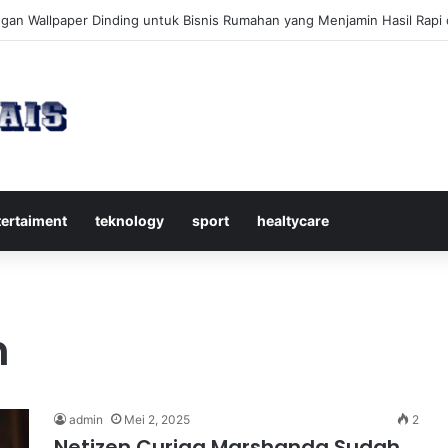
kap Mengenal Dividen Saham untuk Mendapatkan Pasif Income Setiap 
tertaiment
teknology
sport
healtycare
n
admin
Mei 2, 2025
2
Netizen Curiga Marshanda Sudah