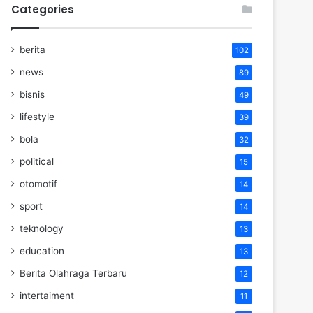
Categories
berita
102
news
89
bisnis
49
lifestyle
39
bola
32
political
15
otomotif
14
sport
14
teknology
13
education
13
Berita Olahraga Terbaru
12
intertaiment
11