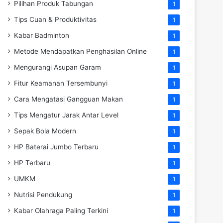
Pilihan Produk Tabungan
1
Tips Cuan & Produktivitas
1
Kabar Badminton
1
Metode Mendapatkan Penghasilan Online
1
Mengurangi Asupan Garam
1
Fitur Keamanan Tersembunyi
1
Cara Mengatasi Gangguan Makan
1
Tips Mengatur Jarak Antar Level
1
Sepak Bola Modern
1
HP Baterai Jumbo Terbaru
1
HP Terbaru
1
UMKM
1
Nutrisi Pendukung
1
Kabar Olahraga Paling Terkini
1