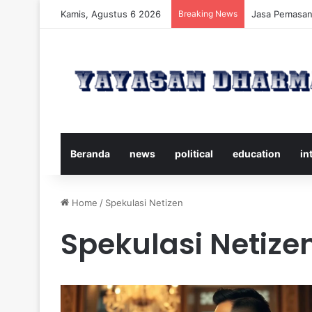
Kamis, Agustus 6 2026
Breaking News
Panduan Leng
Beranda
news
political
education
in
Home
/
Spekulasi Netizen
Spekulasi Netize