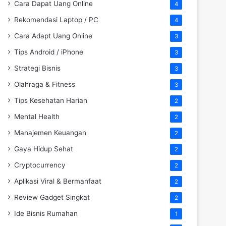
Cara Dapat Uang Online
4
Rekomendasi Laptop / PC
4
Cara Adapt Uang Online
3
Tips Android / iPhone
3
Strategi Bisnis
3
Olahraga & Fitness
3
Tips Kesehatan Harian
2
Mental Health
2
Manajemen Keuangan
2
Gaya Hidup Sehat
2
Cryptocurrency
2
Aplikasi Viral & Bermanfaat
2
Review Gadget Singkat
2
Ide Bisnis Rumahan
1