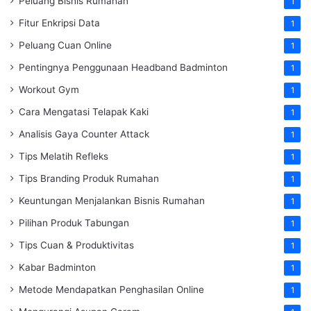
Peluang Bisnis Rumahan
1
Fitur Enkripsi Data
1
Peluang Cuan Online
1
Pentingnya Penggunaan Headband Badminton
1
Workout Gym
1
Cara Mengatasi Telapak Kaki
1
Analisis Gaya Counter Attack
1
Tips Melatih Refleks
1
Tips Branding Produk Rumahan
1
Keuntungan Menjalankan Bisnis Rumahan
1
Pilihan Produk Tabungan
1
Tips Cuan & Produktivitas
1
Kabar Badminton
1
Metode Mendapatkan Penghasilan Online
1