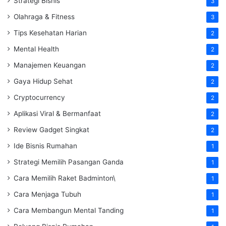
Strategi Bisnis
3
Olahraga & Fitness
3
Tips Kesehatan Harian
2
Mental Health
2
Manajemen Keuangan
2
Gaya Hidup Sehat
2
Cryptocurrency
2
Aplikasi Viral & Bermanfaat
2
Review Gadget Singkat
2
Ide Bisnis Rumahan
1
Strategi Memilih Pasangan Ganda
1
Cara Memilih Raket Badminton\
1
Cara Menjaga Tubuh
1
Cara Membangun Mental Tanding
1