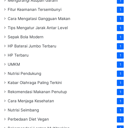
Mengurangi Asupan Garam
1
Fitur Keamanan Tersembunyi
1
Cara Mengatasi Gangguan Makan
1
Tips Mengatur Jarak Antar Level
1
Sepak Bola Modern
1
HP Baterai Jumbo Terbaru
1
HP Terbaru
1
UMKM
1
Nutrisi Pendukung
1
Kabar Olahraga Paling Terkini
1
Rekomendasi Makanan Penutup
1
Cara Menjaga Kesehatan
1
Nutrisi Seimbang
1
Perbedaan Diet Vegan
1