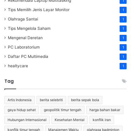
Rekomendasi Laptop Multitasking
1
Tips Memilih Jenis Layar Monitor
1
Olahraga Santai
1
Tips Mengelola Saham
1
Mengenal Deretan
1
PC Laboratorium
1
Daftar PC Multimedia
1
healtycare
1
Tag
Artis Indonesia
berita selebriti
berita sepak bola
gaya hidup sehat
geopolitik timur tengah
harga bahan bakar
Hubungan Internasional
Kesehatan Mental
konflik iran
konflik timur tengah
Manajemen Waktu
olahraga badminton