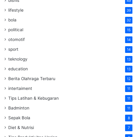
bisnis
49
lifestyle
39
bola
32
political
15
otomotif
14
sport
14
teknology
13
education
13
Berita Olahraga Terbaru
12
intertaiment
11
Tips Latihan & Kebugaran
11
Badminton
11
Sepak Bola
8
Diet & Nutrisi
7