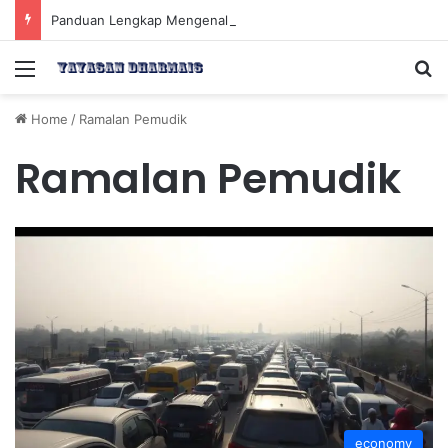
Panduan Lengkap Mengenal Dividen Saham untuk Mendapatkan Pasif Income Setiap Tahun
Menu
Se
Home
/
Ramalan Pemudik
Ramalan Pemudik
economy