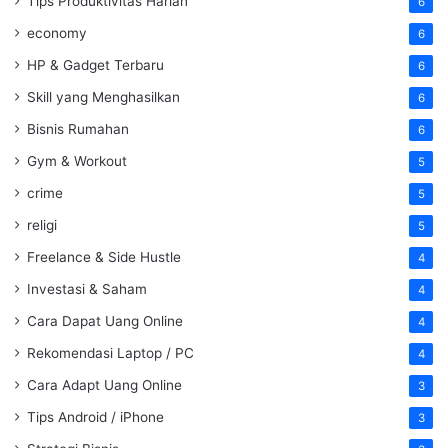
Tips Produktivitas Harian
6
economy
6
HP & Gadget Terbaru
6
Skill yang Menghasilkan
6
Bisnis Rumahan
6
Gym & Workout
5
crime
5
religi
5
Freelance & Side Hustle
4
Investasi & Saham
4
Cara Dapat Uang Online
4
Rekomendasi Laptop / PC
4
Cara Adapt Uang Online
3
Tips Android / iPhone
3