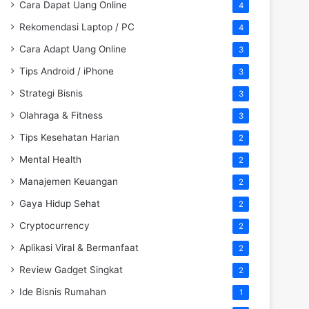
Cara Dapat Uang Online
4
Rekomendasi Laptop / PC
4
Cara Adapt Uang Online
3
Tips Android / iPhone
3
Strategi Bisnis
3
Olahraga & Fitness
3
Tips Kesehatan Harian
2
Mental Health
2
Manajemen Keuangan
2
Gaya Hidup Sehat
2
Cryptocurrency
2
Aplikasi Viral & Bermanfaat
2
Review Gadget Singkat
2
Ide Bisnis Rumahan
1