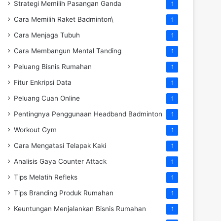
Strategi Memilih Pasangan Ganda
1
Cara Memilih Raket Badminton\
1
Cara Menjaga Tubuh
1
Cara Membangun Mental Tanding
1
Peluang Bisnis Rumahan
1
Fitur Enkripsi Data
1
Peluang Cuan Online
1
Pentingnya Penggunaan Headband Badminton
1
Workout Gym
1
Cara Mengatasi Telapak Kaki
1
Analisis Gaya Counter Attack
1
Tips Melatih Refleks
1
Tips Branding Produk Rumahan
1
Keuntungan Menjalankan Bisnis Rumahan
1