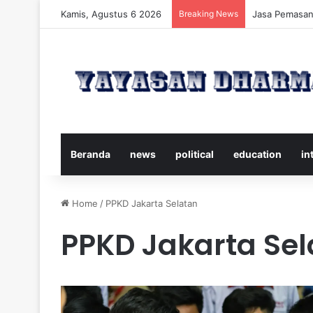
Kamis, Agustus 6 2026
Breaking News
Panduan Leng
Beranda
news
political
education
in
Home
/
PPKD Jakarta Selatan
PPKD Jakarta Sel