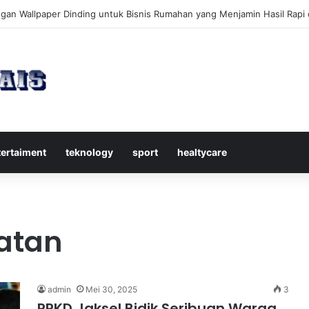
kap Mengenal Dividen Saham untuk Mendapatkan Pasif Income Setiap 
tertaiment
teknology
sport
healtycare
atan
admin
Mei 30, 2025
3
PPKD Jaksel Bidik Seribuan Warga