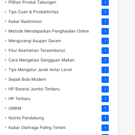
Pilihan Produk Tabungan
1
Tips Cuan & Produktivitas
1
Kabar Badminton
1
Metode Mendapatkan Penghasilan Online
1
Mengurangi Asupan Garam
1
Fitur Keamanan Tersembunyi
1
Cara Mengatasi Gangguan Makan
1
Tips Mengatur Jarak Antar Level
1
Sepak Bola Modern
1
HP Baterai Jumbo Terbaru
1
HP Terbaru
1
UMKM
1
Nutrisi Pendukung
1
Kabar Olahraga Paling Terkini
1