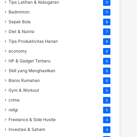
Tips Latihan & Kebugaran
11
Badminton
11
Sepak Bola
8
Diet & Nutrisi
7
Tips Produktivitas Harian
6
economy
6
HP & Gadget Terbaru
6
Skill yang Menghasilkan
6
Bisnis Rumahan
6
Gym & Workout
5
crime
5
religi
5
Freelance & Side Hustle
4
Investasi & Saham
4