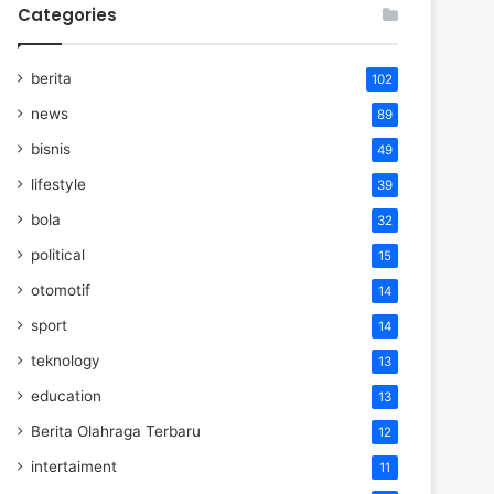
Categories
berita
102
news
89
bisnis
49
lifestyle
39
bola
32
political
15
otomotif
14
sport
14
teknology
13
education
13
Berita Olahraga Terbaru
12
intertaiment
11