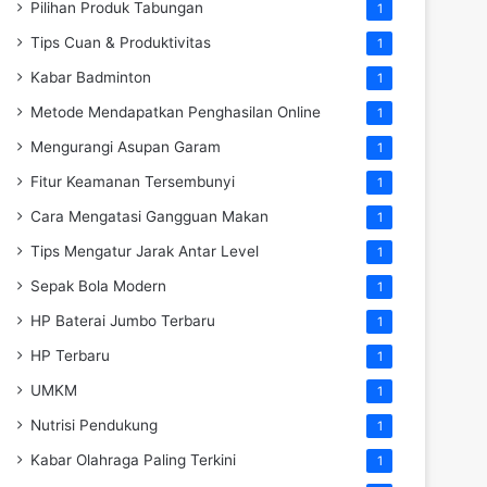
Pilihan Produk Tabungan
1
Tips Cuan & Produktivitas
1
Kabar Badminton
1
Metode Mendapatkan Penghasilan Online
1
Mengurangi Asupan Garam
1
Fitur Keamanan Tersembunyi
1
Cara Mengatasi Gangguan Makan
1
Tips Mengatur Jarak Antar Level
1
Sepak Bola Modern
1
HP Baterai Jumbo Terbaru
1
HP Terbaru
1
UMKM
1
Nutrisi Pendukung
1
Kabar Olahraga Paling Terkini
1