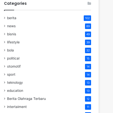
Categories
berita
102
news
89
bisnis
49
lifestyle
39
bola
32
political
15
otomotif
14
sport
14
teknology
13
education
13
Berita Olahraga Terbaru
12
intertaiment
11