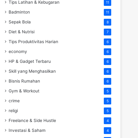
Tips Latihan & Kebugaran
11
Badminton
11
Sepak Bola
8
Diet & Nutrisi
7
Tips Produktivitas Harian
6
economy
6
HP & Gadget Terbaru
6
Skill yang Menghasilkan
6
Bisnis Rumahan
6
Gym & Workout
5
crime
5
religi
5
Freelance & Side Hustle
4
Investasi & Saham
4