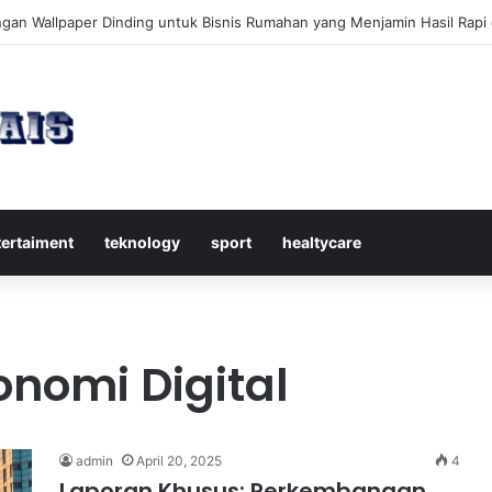
kap Mengenal Dividen Saham untuk Mendapatkan Pasif Income Setiap
tertaiment
teknology
sport
healtycare
nomi Digital
admin
April 20, 2025
4
Laporan Khusus: Perkembangan