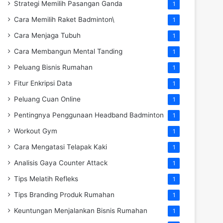
Strategi Memilih Pasangan Ganda
1
Cara Memilih Raket Badminton\
1
Cara Menjaga Tubuh
1
Cara Membangun Mental Tanding
1
Peluang Bisnis Rumahan
1
Fitur Enkripsi Data
1
Peluang Cuan Online
1
Pentingnya Penggunaan Headband Badminton
1
Workout Gym
1
Cara Mengatasi Telapak Kaki
1
Analisis Gaya Counter Attack
1
Tips Melatih Refleks
1
Tips Branding Produk Rumahan
1
Keuntungan Menjalankan Bisnis Rumahan
1