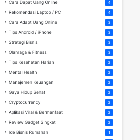
Cara Dapat Uang Online
4
Rekomendasi Laptop / PC
4
Cara Adapt Uang Online
3
Tips Android / iPhone
3
Strategi Bisnis
3
Olahraga & Fitness
3
Tips Kesehatan Harian
2
Mental Health
2
Manajemen Keuangan
2
Gaya Hidup Sehat
2
Cryptocurrency
2
Aplikasi Viral & Bermanfaat
2
Review Gadget Singkat
2
Ide Bisnis Rumahan
1