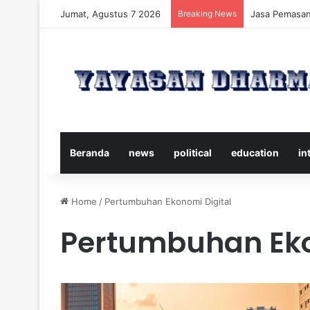
Jumat, Agustus 7 2026
Breaking News
Panduan Leng
Beranda
news
political
education
in
Home
/
Pertumbuhan Ekonomi Digital
Pertumbuhan Eko