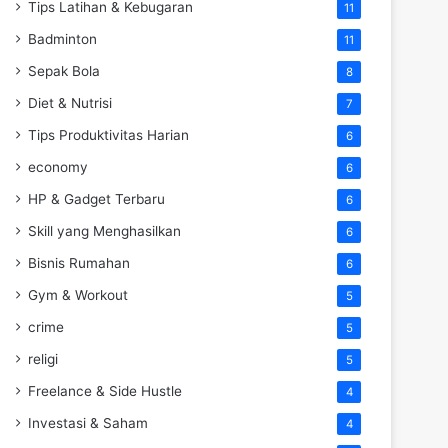
Tips Latihan & Kebugaran
11
Badminton
11
Sepak Bola
8
Diet & Nutrisi
7
Tips Produktivitas Harian
6
economy
6
HP & Gadget Terbaru
6
Skill yang Menghasilkan
6
Bisnis Rumahan
6
Gym & Workout
5
crime
5
religi
5
Freelance & Side Hustle
4
Investasi & Saham
4