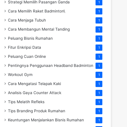
Strategi Memilih Pasangan Ganda
1
Cara Memilih Raket Badminton\
1
Cara Menjaga Tubuh
1
Cara Membangun Mental Tanding
1
Peluang Bisnis Rumahan
1
Fitur Enkripsi Data
1
Peluang Cuan Online
1
Pentingnya Penggunaan Headband Badminton
1
Workout Gym
1
Cara Mengatasi Telapak Kaki
1
Analisis Gaya Counter Attack
1
Tips Melatih Refleks
1
Tips Branding Produk Rumahan
1
Keuntungan Menjalankan Bisnis Rumahan
1