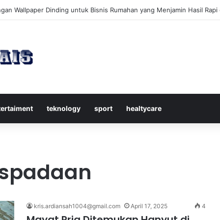
kap Mengenal Dividen Saham untuk Mendapatkan Pasif Income Setiap
tertaiment
teknology
sport
healtycare
aspadaan
kris.ardiansah1004@gmail.com
April 17, 2025
4
Mayat Pria Ditemukan Hanyut di