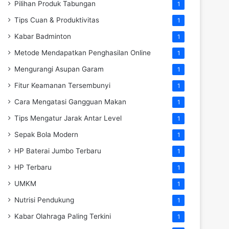
Pilihan Produk Tabungan
1
Tips Cuan & Produktivitas
1
Kabar Badminton
1
Metode Mendapatkan Penghasilan Online
1
Mengurangi Asupan Garam
1
Fitur Keamanan Tersembunyi
1
Cara Mengatasi Gangguan Makan
1
Tips Mengatur Jarak Antar Level
1
Sepak Bola Modern
1
HP Baterai Jumbo Terbaru
1
HP Terbaru
1
UMKM
1
Nutrisi Pendukung
1
Kabar Olahraga Paling Terkini
1