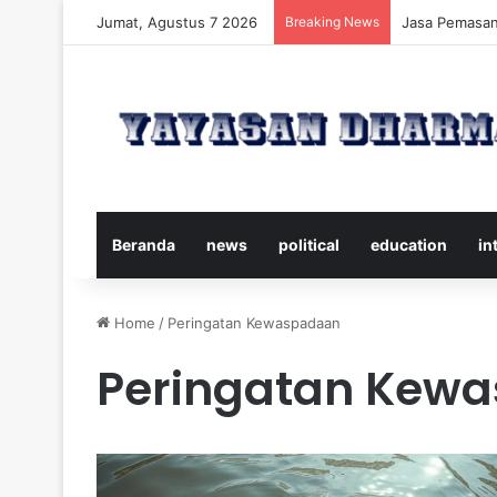
Jumat, Agustus 7 2026
Breaking News
Panduan Leng
Beranda
news
political
education
in
Home
/
Peringatan Kewaspadaan
Peringatan Kew