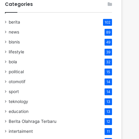
Categories
berita
102
news
89
bisnis
49
lifestyle
39
bola
32
political
15
otomotif
14
sport
14
teknology
13
education
13
Berita Olahraga Terbaru
12
intertaiment
11