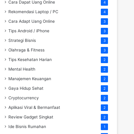
Cara Dapat Uang Online
4
Rekomendasi Laptop / PC
4
Cara Adapt Uang Online
3
Tips Android / iPhone
3
Strategi Bisnis
3
Olahraga & Fitness
3
Tips Kesehatan Harian
2
Mental Health
2
Manajemen Keuangan
2
Gaya Hidup Sehat
2
Cryptocurrency
2
Aplikasi Viral & Bermanfaat
2
Review Gadget Singkat
2
Ide Bisnis Rumahan
1