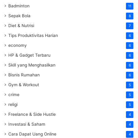
Badminton
11
Sepak Bola
8
Diet & Nutrisi
7
Tips Produktivitas Harian
6
economy
6
HP & Gadget Terbaru
6
Skill yang Menghasilkan
6
Bisnis Rumahan
6
Gym & Workout
5
crime
5
religi
5
Freelance & Side Hustle
4
Investasi & Saham
4
Cara Dapat Uang Online
4