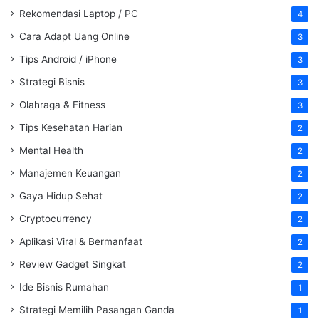
Rekomendasi Laptop / PC
4
Cara Adapt Uang Online
3
Tips Android / iPhone
3
Strategi Bisnis
3
Olahraga & Fitness
3
Tips Kesehatan Harian
2
Mental Health
2
Manajemen Keuangan
2
Gaya Hidup Sehat
2
Cryptocurrency
2
Aplikasi Viral & Bermanfaat
2
Review Gadget Singkat
2
Ide Bisnis Rumahan
1
Strategi Memilih Pasangan Ganda
1