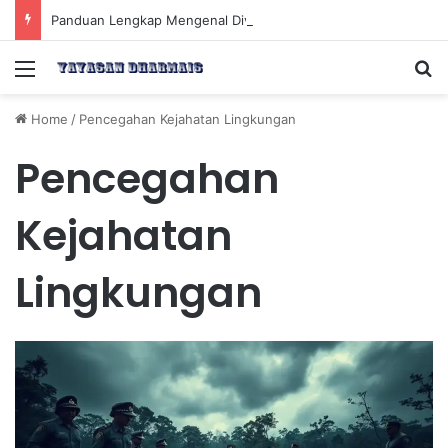
Panduan Lengkap Mengenal Dividen Saham untuk Mendapatkan Pasif Income Setiap Tahun
Menu
Se
Home
/
Pencegahan Kejahatan Lingkungan
Pencegahan
Kejahatan
Lingkungan