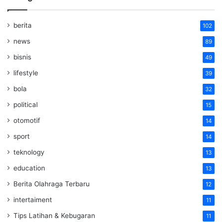
berita
102
news
89
bisnis
49
lifestyle
39
bola
32
political
15
otomotif
14
sport
14
teknology
13
education
13
Berita Olahraga Terbaru
12
intertaiment
11
Tips Latihan & Kebugaran
11