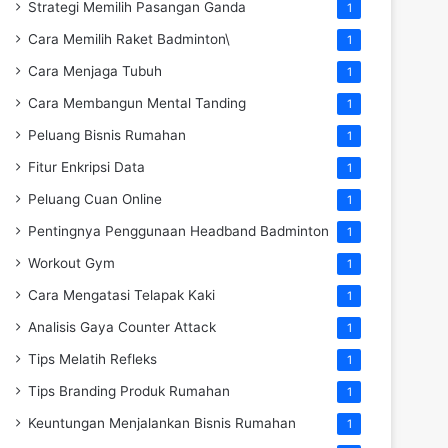
Strategi Memilih Pasangan Ganda
1
Cara Memilih Raket Badminton\
1
Cara Menjaga Tubuh
1
Cara Membangun Mental Tanding
1
Peluang Bisnis Rumahan
1
Fitur Enkripsi Data
1
Peluang Cuan Online
1
Pentingnya Penggunaan Headband Badminton
1
Workout Gym
1
Cara Mengatasi Telapak Kaki
1
Analisis Gaya Counter Attack
1
Tips Melatih Refleks
1
Tips Branding Produk Rumahan
1
Keuntungan Menjalankan Bisnis Rumahan
1