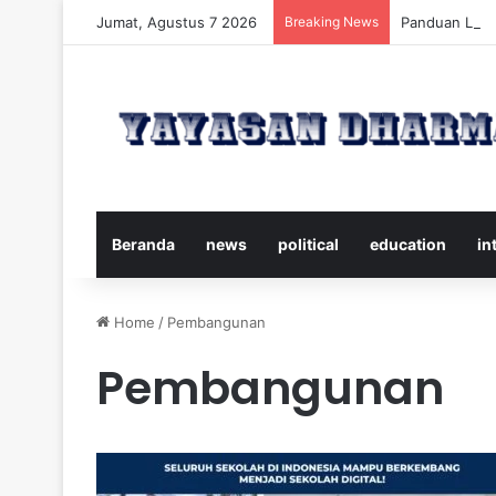
Jumat, Agustus 7 2026
Breaking News
Panduan Leng
Beranda
news
political
education
in
Home
/
Pembangunan
Pembangunan