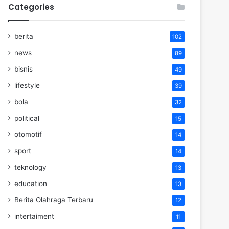
Categories
berita
102
news
89
bisnis
49
lifestyle
39
bola
32
political
15
otomotif
14
sport
14
teknology
13
education
13
Berita Olahraga Terbaru
12
intertaiment
11