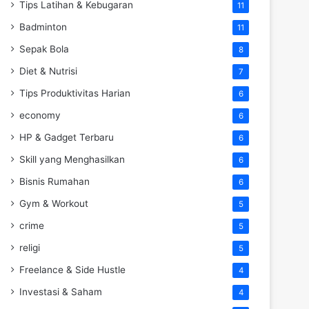
Tips Latihan & Kebugaran
11
Badminton
11
Sepak Bola
8
Diet & Nutrisi
7
Tips Produktivitas Harian
6
economy
6
HP & Gadget Terbaru
6
Skill yang Menghasilkan
6
Bisnis Rumahan
6
Gym & Workout
5
crime
5
religi
5
Freelance & Side Hustle
4
Investasi & Saham
4