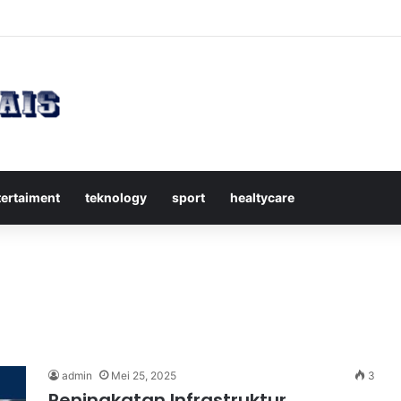
kap Mengenal Dividen Saham untuk Mendapatkan Pasif Income Setiap
tertaiment
teknology
sport
healtycare
admin
Mei 25, 2025
3
Peningkatan Infrastruktur