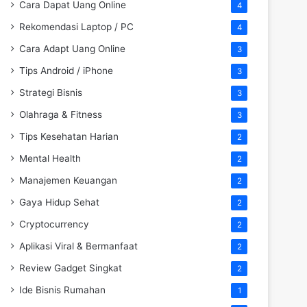
Cara Dapat Uang Online
4
Rekomendasi Laptop / PC
4
Cara Adapt Uang Online
3
Tips Android / iPhone
3
Strategi Bisnis
3
Olahraga & Fitness
3
Tips Kesehatan Harian
2
Mental Health
2
Manajemen Keuangan
2
Gaya Hidup Sehat
2
Cryptocurrency
2
Aplikasi Viral & Bermanfaat
2
Review Gadget Singkat
2
Ide Bisnis Rumahan
1