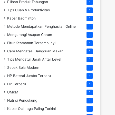
Pilihan Produk Tabungan
1
Tips Cuan & Produktivitas
1
Kabar Badminton
1
Metode Mendapatkan Penghasilan Online
1
Mengurangi Asupan Garam
1
Fitur Keamanan Tersembunyi
1
Cara Mengatasi Gangguan Makan
1
Tips Mengatur Jarak Antar Level
1
Sepak Bola Modern
1
HP Baterai Jumbo Terbaru
1
HP Terbaru
1
UMKM
1
Nutrisi Pendukung
1
Kabar Olahraga Paling Terkini
1