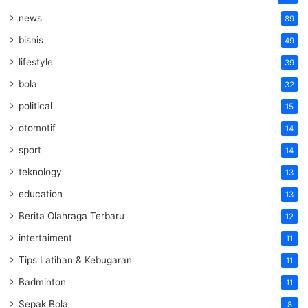
news
89
bisnis
49
lifestyle
39
bola
32
political
15
otomotif
14
sport
14
teknology
13
education
13
Berita Olahraga Terbaru
12
intertaiment
11
Tips Latihan & Kebugaran
11
Badminton
11
Sepak Bola
8