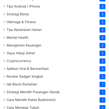
Tips Android / iPhone
3
Strategi Bisnis
3
Olahraga & Fitness
3
Tips Kesehatan Harian
2
Mental Health
2
Manajemen Keuangan
2
Gaya Hidup Sehat
2
Cryptocurrency
2
Aplikasi Viral & Bermanfaat
2
Review Gadget Singkat
2
Ide Bisnis Rumahan
1
Strategi Memilih Pasangan Ganda
1
Cara Memilih Raket Badminton\
1
Cara Menjaga Tubuh
1