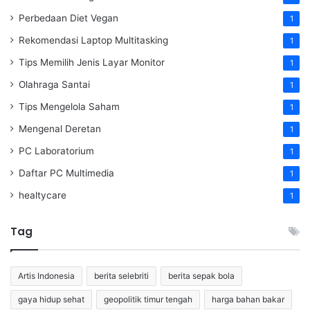
Perbedaan Diet Vegan
1
Rekomendasi Laptop Multitasking
1
Tips Memilih Jenis Layar Monitor
1
Olahraga Santai
1
Tips Mengelola Saham
1
Mengenal Deretan
1
PC Laboratorium
1
Daftar PC Multimedia
1
healtycare
1
Tag
Artis Indonesia
berita selebriti
berita sepak bola
gaya hidup sehat
geopolitik timur tengah
harga bahan bakar