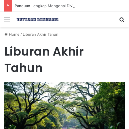
Panduan Lengkap Mengenal Dividen Saham untuk Mendapatkan Pasif Income Setiap Tahun
Menu
Se
Home
/
Liburan Akhir Tahun
Liburan Akhir
Tahun