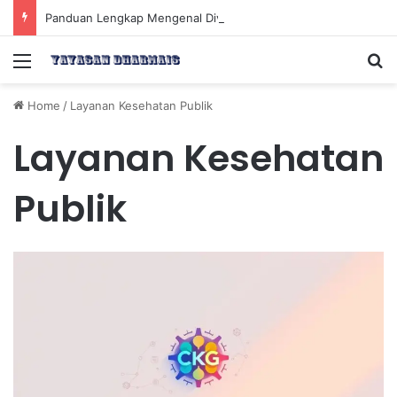
Panduan Lengkap Mengenal Dividen Saham untuk Mendapatkan Pasif Income Setiap Tahun
Menu
Se
Home
/
Layanan Kesehatan Publik
Layanan Kesehatan
Publik