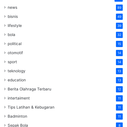
news
89
bisnis
49
lifestyle
39
bola
32
political
15
otomotif
14
sport
14
teknology
13
education
13
Berita Olahraga Terbaru
12
intertaiment
11
Tips Latihan & Kebugaran
11
Badminton
11
Sepak Bola
8