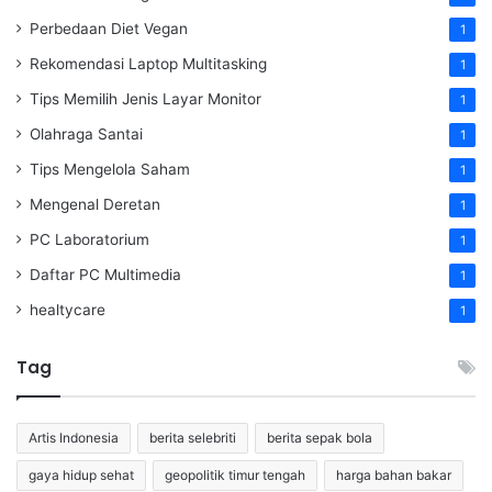
Perbedaan Diet Vegan
1
Rekomendasi Laptop Multitasking
1
Tips Memilih Jenis Layar Monitor
1
Olahraga Santai
1
Tips Mengelola Saham
1
Mengenal Deretan
1
PC Laboratorium
1
Daftar PC Multimedia
1
healtycare
1
Tag
Artis Indonesia
berita selebriti
berita sepak bola
gaya hidup sehat
geopolitik timur tengah
harga bahan bakar