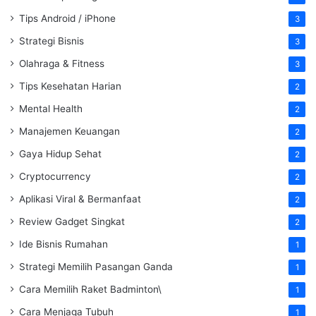
Tips Android / iPhone
3
Strategi Bisnis
3
Olahraga & Fitness
3
Tips Kesehatan Harian
2
Mental Health
2
Manajemen Keuangan
2
Gaya Hidup Sehat
2
Cryptocurrency
2
Aplikasi Viral & Bermanfaat
2
Review Gadget Singkat
2
Ide Bisnis Rumahan
1
Strategi Memilih Pasangan Ganda
1
Cara Memilih Raket Badminton\
1
Cara Menjaga Tubuh
1