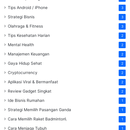
Tips Android / iPhone
3
Strategi Bisnis
3
Olahraga & Fitness
3
Tips Kesehatan Harian
2
Mental Health
2
Manajemen Keuangan
2
Gaya Hidup Sehat
2
Cryptocurrency
2
Aplikasi Viral & Bermanfaat
2
Review Gadget Singkat
2
Ide Bisnis Rumahan
1
Strategi Memilih Pasangan Ganda
1
Cara Memilih Raket Badminton\
1
Cara Menjaga Tubuh
1