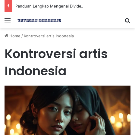
Panduan Lengkap Mengenal Dividen Saham untuk Mendapatkan Pasif Income Setiap Tahun
Menu
Se
Home
/
Kontroversi artis Indonesia
Kontroversi artis
Indonesia