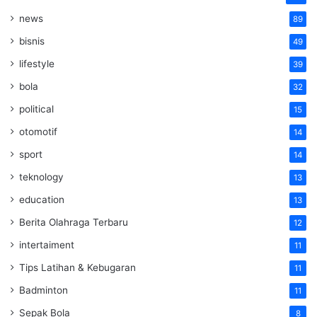
news
89
bisnis
49
lifestyle
39
bola
32
political
15
otomotif
14
sport
14
teknology
13
education
13
Berita Olahraga Terbaru
12
intertaiment
11
Tips Latihan & Kebugaran
11
Badminton
11
Sepak Bola
8