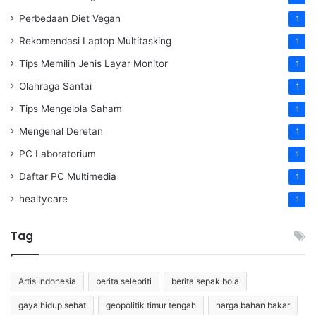
Perbedaan Diet Vegan
1
Rekomendasi Laptop Multitasking
1
Tips Memilih Jenis Layar Monitor
1
Olahraga Santai
1
Tips Mengelola Saham
1
Mengenal Deretan
1
PC Laboratorium
1
Daftar PC Multimedia
1
healtycare
1
Tag
Artis Indonesia
berita selebriti
berita sepak bola
gaya hidup sehat
geopolitik timur tengah
harga bahan bakar