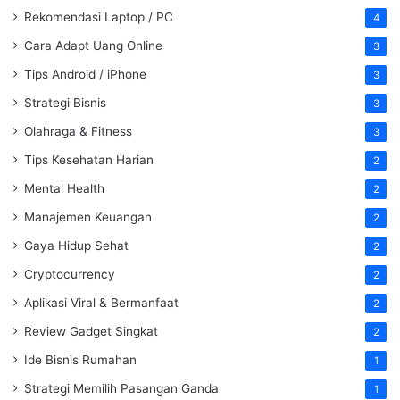
Rekomendasi Laptop / PC
4
Cara Adapt Uang Online
3
Tips Android / iPhone
3
Strategi Bisnis
3
Olahraga & Fitness
3
Tips Kesehatan Harian
2
Mental Health
2
Manajemen Keuangan
2
Gaya Hidup Sehat
2
Cryptocurrency
2
Aplikasi Viral & Bermanfaat
2
Review Gadget Singkat
2
Ide Bisnis Rumahan
1
Strategi Memilih Pasangan Ganda
1