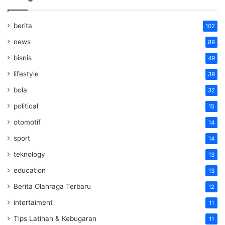
berita
102
news
89
bisnis
49
lifestyle
39
bola
32
political
15
otomotif
14
sport
14
teknology
13
education
13
Berita Olahraga Terbaru
12
intertaiment
11
Tips Latihan & Kebugaran
11