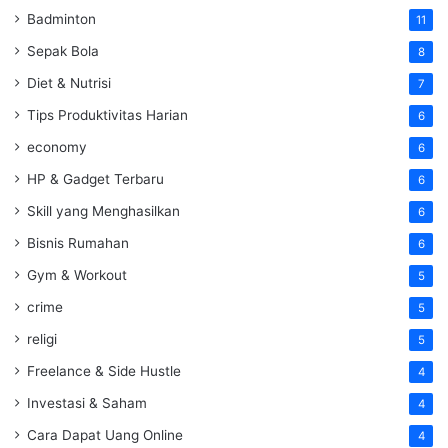
Badminton
11
Sepak Bola
8
Diet & Nutrisi
7
Tips Produktivitas Harian
6
economy
6
HP & Gadget Terbaru
6
Skill yang Menghasilkan
6
Bisnis Rumahan
6
Gym & Workout
5
crime
5
religi
5
Freelance & Side Hustle
4
Investasi & Saham
4
Cara Dapat Uang Online
4