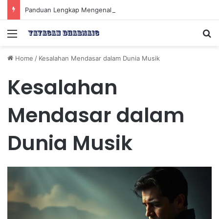
Panduan Lengkap Mengenal Dividen Saham untuk Mendapatkan Pasif Income Setiap Tahun
Menu
Se
Home
/
Kesalahan Mendasar dalam Dunia Musik
Kesalahan
Mendasar dalam
Dunia Musik