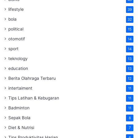
lifestyle
39
bola
32
political
15
otomotif
14
sport
14
teknology
13
education
13
Berita Olahraga Terbaru
12
intertaiment
11
Tips Latihan & Kebugaran
11
Badminton
11
Sepak Bola
8
Diet & Nutrisi
7
Tips Produktivitas Harian
6