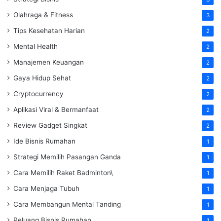
Olahraga & Fitness
3
Tips Kesehatan Harian
2
Mental Health
2
Manajemen Keuangan
2
Gaya Hidup Sehat
2
Cryptocurrency
2
Aplikasi Viral & Bermanfaat
2
Review Gadget Singkat
2
Ide Bisnis Rumahan
1
Strategi Memilih Pasangan Ganda
1
Cara Memilih Raket Badminton\
1
Cara Menjaga Tubuh
1
Cara Membangun Mental Tanding
1
Peluang Bisnis Rumahan
1