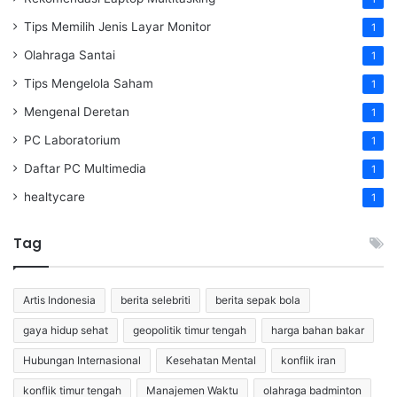
Tips Memilih Jenis Layar Monitor
1
Olahraga Santai
1
Tips Mengelola Saham
1
Mengenal Deretan
1
PC Laboratorium
1
Daftar PC Multimedia
1
healtycare
1
Tag
Artis Indonesia
berita selebriti
berita sepak bola
gaya hidup sehat
geopolitik timur tengah
harga bahan bakar
Hubungan Internasional
Kesehatan Mental
konflik iran
konflik timur tengah
Manajemen Waktu
olahraga badminton