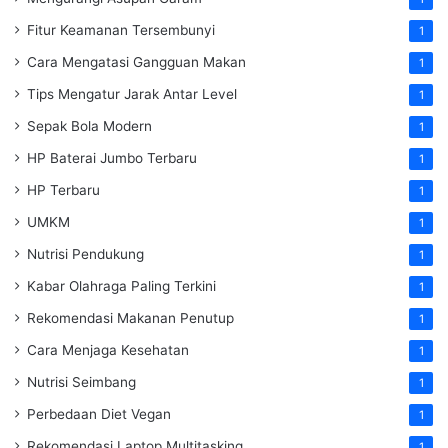
Fitur Keamanan Tersembunyi
1
Cara Mengatasi Gangguan Makan
1
Tips Mengatur Jarak Antar Level
1
Sepak Bola Modern
1
HP Baterai Jumbo Terbaru
1
HP Terbaru
1
UMKM
1
Nutrisi Pendukung
1
Kabar Olahraga Paling Terkini
1
Rekomendasi Makanan Penutup
1
Cara Menjaga Kesehatan
1
Nutrisi Seimbang
1
Perbedaan Diet Vegan
1
Rekomendasi Laptop Multitasking
1