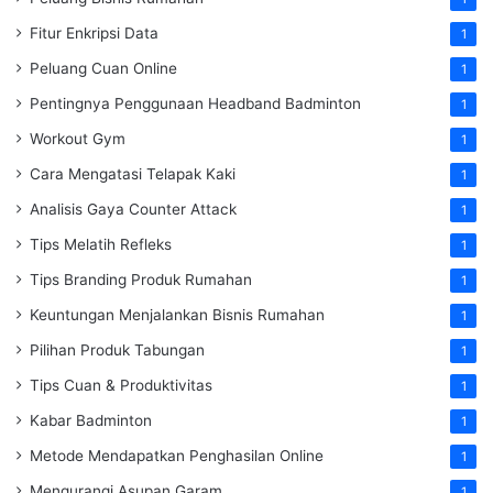
Fitur Enkripsi Data
1
Peluang Cuan Online
1
Pentingnya Penggunaan Headband Badminton
1
Workout Gym
1
Cara Mengatasi Telapak Kaki
1
Analisis Gaya Counter Attack
1
Tips Melatih Refleks
1
Tips Branding Produk Rumahan
1
Keuntungan Menjalankan Bisnis Rumahan
1
Pilihan Produk Tabungan
1
Tips Cuan & Produktivitas
1
Kabar Badminton
1
Metode Mendapatkan Penghasilan Online
1
Mengurangi Asupan Garam
1