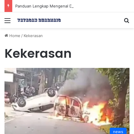
Panduan Lengkap Mengenal Dividen Saham untuk Mendapatkan Pasif Income Setiap Tahun
Menu
Se
Home
/
Kekerasan
Kekerasan
news