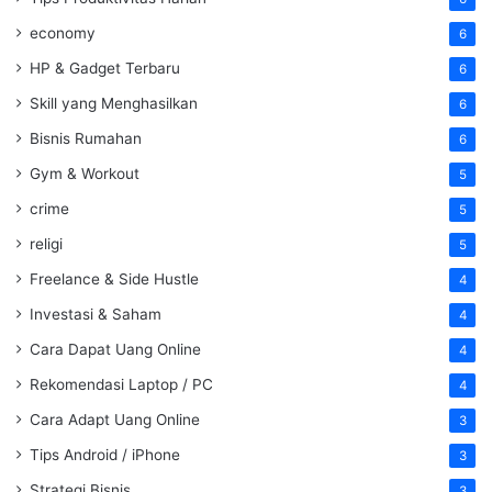
economy
6
HP & Gadget Terbaru
6
Skill yang Menghasilkan
6
Bisnis Rumahan
6
Gym & Workout
5
crime
5
religi
5
Freelance & Side Hustle
4
Investasi & Saham
4
Cara Dapat Uang Online
4
Rekomendasi Laptop / PC
4
Cara Adapt Uang Online
3
Tips Android / iPhone
3
Strategi Bisnis
3