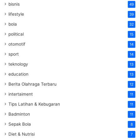
bisnis
49
lifestyle
39
bola
32
political
15
otomotif
14
sport
14
teknology
13
education
13
Berita Olahraga Terbaru
12
intertaiment
11
Tips Latihan & Kebugaran
11
Badminton
11
Sepak Bola
8
Diet & Nutrisi
7