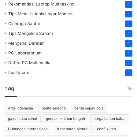
Rekomendasi Laptop Multitasking
1
Tips Memilih Jenis Layar Monitor
1
Olahraga Santai
1
Tips Mengelola Saham
1
Mengenal Deretan
1
PC Laboratorium
1
Daftar PC Multimedia
1
healtycare
1
Tag
Artis Indonesia
berita selebriti
berita sepak bola
gaya hidup sehat
geopolitik timur tengah
harga bahan bakar
Hubungan Internasional
Kesehatan Mental
konflik iran