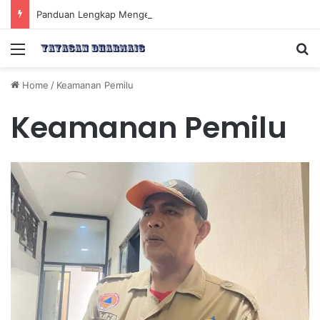
Panduan Lengkap Mengenal Dividen Saham untuk Mendapatkan Pasif Income Setiap Tahun
Menu
Se
Home
/
Keamanan Pemilu
Keamanan Pemilu