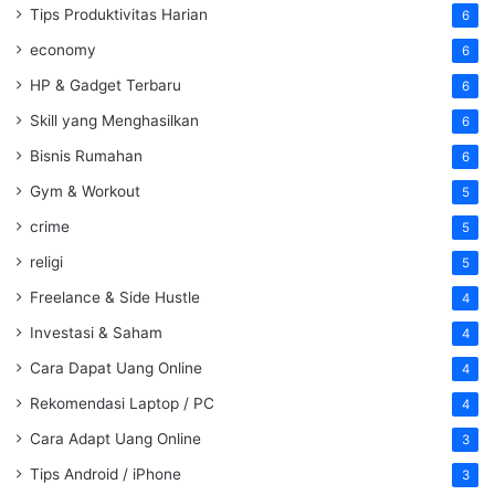
Tips Produktivitas Harian
6
economy
6
HP & Gadget Terbaru
6
Skill yang Menghasilkan
6
Bisnis Rumahan
6
Gym & Workout
5
crime
5
religi
5
Freelance & Side Hustle
4
Investasi & Saham
4
Cara Dapat Uang Online
4
Rekomendasi Laptop / PC
4
Cara Adapt Uang Online
3
Tips Android / iPhone
3