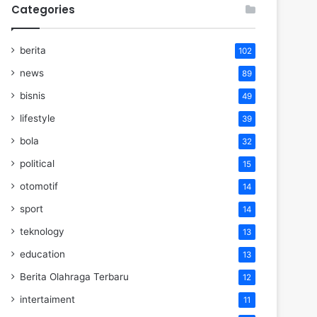
Categories
berita
102
news
89
bisnis
49
lifestyle
39
bola
32
political
15
otomotif
14
sport
14
teknology
13
education
13
Berita Olahraga Terbaru
12
intertaiment
11