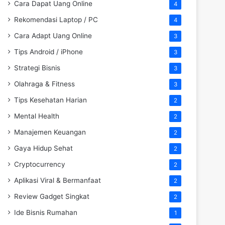
Cara Dapat Uang Online
4
Rekomendasi Laptop / PC
4
Cara Adapt Uang Online
3
Tips Android / iPhone
3
Strategi Bisnis
3
Olahraga & Fitness
3
Tips Kesehatan Harian
2
Mental Health
2
Manajemen Keuangan
2
Gaya Hidup Sehat
2
Cryptocurrency
2
Aplikasi Viral & Bermanfaat
2
Review Gadget Singkat
2
Ide Bisnis Rumahan
1