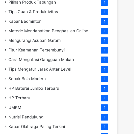
Pilihan Produk Tabungan
1
Tips Cuan & Produktivitas
1
Kabar Badminton
1
Metode Mendapatkan Penghasilan Online
1
Mengurangi Asupan Garam
1
Fitur Keamanan Tersembunyi
1
Cara Mengatasi Gangguan Makan
1
Tips Mengatur Jarak Antar Level
1
Sepak Bola Modern
1
HP Baterai Jumbo Terbaru
1
HP Terbaru
1
UMKM
1
Nutrisi Pendukung
1
Kabar Olahraga Paling Terkini
1