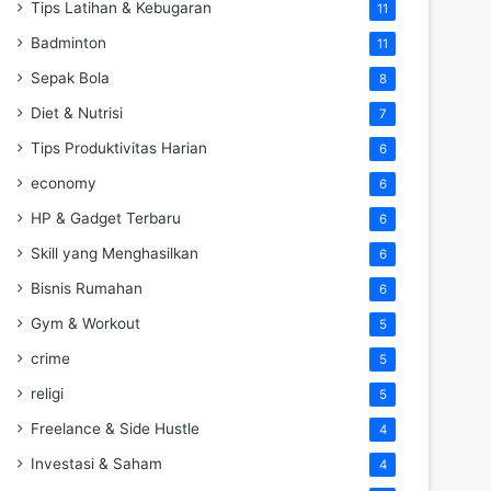
Tips Latihan & Kebugaran
11
Badminton
11
Sepak Bola
8
Diet & Nutrisi
7
Tips Produktivitas Harian
6
economy
6
HP & Gadget Terbaru
6
Skill yang Menghasilkan
6
Bisnis Rumahan
6
Gym & Workout
5
crime
5
religi
5
Freelance & Side Hustle
4
Investasi & Saham
4