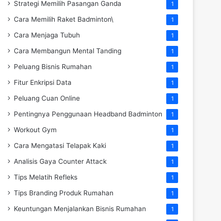
Strategi Memilih Pasangan Ganda
1
Cara Memilih Raket Badminton\
1
Cara Menjaga Tubuh
1
Cara Membangun Mental Tanding
1
Peluang Bisnis Rumahan
1
Fitur Enkripsi Data
1
Peluang Cuan Online
1
Pentingnya Penggunaan Headband Badminton
1
Workout Gym
1
Cara Mengatasi Telapak Kaki
1
Analisis Gaya Counter Attack
1
Tips Melatih Refleks
1
Tips Branding Produk Rumahan
1
Keuntungan Menjalankan Bisnis Rumahan
1