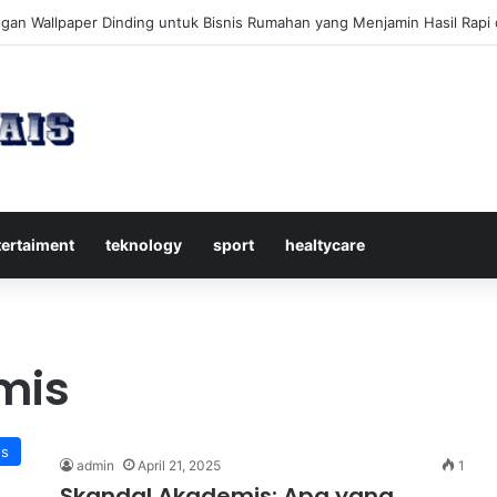
kap Mengenal Dividen Saham untuk Mendapatkan Pasif Income Setiap 
tertaiment
teknology
sport
healtycare
mis
s
admin
April 21, 2025
1
Skandal Akademis: Apa yang