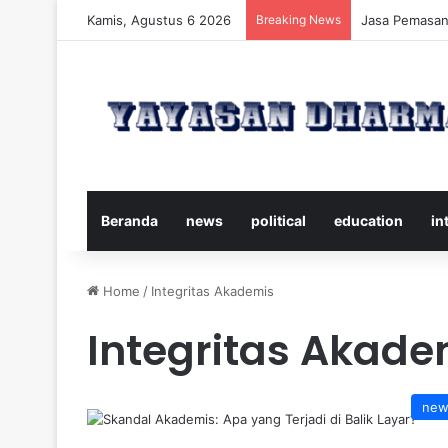
Kamis, Agustus 6 2026
Breaking News
Panduan Leng
Beranda
news
political
education
in
Home
/
Integritas Akademis
Integritas Akade
new