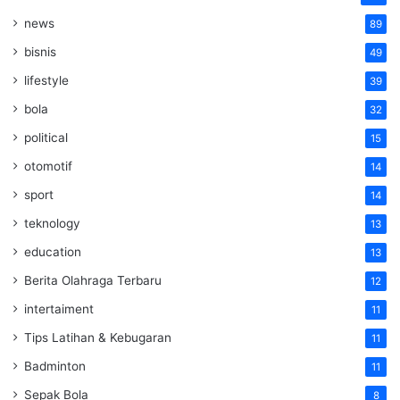
news
89
bisnis
49
lifestyle
39
bola
32
political
15
otomotif
14
sport
14
teknology
13
education
13
Berita Olahraga Terbaru
12
intertaiment
11
Tips Latihan & Kebugaran
11
Badminton
11
Sepak Bola
8