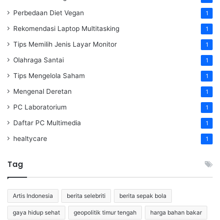
Perbedaan Diet Vegan
1
Rekomendasi Laptop Multitasking
1
Tips Memilih Jenis Layar Monitor
1
Olahraga Santai
1
Tips Mengelola Saham
1
Mengenal Deretan
1
PC Laboratorium
1
Daftar PC Multimedia
1
healtycare
1
Tag
Artis Indonesia
berita selebriti
berita sepak bola
gaya hidup sehat
geopolitik timur tengah
harga bahan bakar