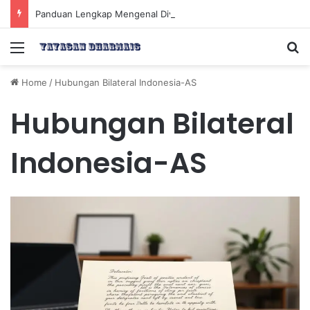
Panduan Lengkap Mengenal Dividen Saham untuk Mendapatkan Pasif Income Setiap Tahun
Menu
Se
Home
/
Hubungan Bilateral Indonesia-AS
Hubungan Bilateral
Indonesia-AS