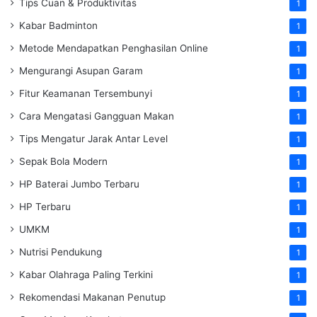
Tips Cuan & Produktivitas
1
Kabar Badminton
1
Metode Mendapatkan Penghasilan Online
1
Mengurangi Asupan Garam
1
Fitur Keamanan Tersembunyi
1
Cara Mengatasi Gangguan Makan
1
Tips Mengatur Jarak Antar Level
1
Sepak Bola Modern
1
HP Baterai Jumbo Terbaru
1
HP Terbaru
1
UMKM
1
Nutrisi Pendukung
1
Kabar Olahraga Paling Terkini
1
Rekomendasi Makanan Penutup
1