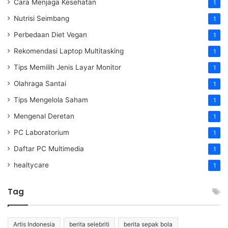
Cara Menjaga Kesehatan
1
Nutrisi Seimbang
1
Perbedaan Diet Vegan
1
Rekomendasi Laptop Multitasking
1
Tips Memilih Jenis Layar Monitor
1
Olahraga Santai
1
Tips Mengelola Saham
1
Mengenal Deretan
1
PC Laboratorium
1
Daftar PC Multimedia
1
healtycare
1
Tag
Artis Indonesia
berita selebriti
berita sepak bola