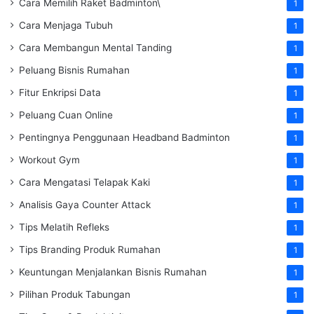
Cara Memilih Raket Badminton\
1
Cara Menjaga Tubuh
1
Cara Membangun Mental Tanding
1
Peluang Bisnis Rumahan
1
Fitur Enkripsi Data
1
Peluang Cuan Online
1
Pentingnya Penggunaan Headband Badminton
1
Workout Gym
1
Cara Mengatasi Telapak Kaki
1
Analisis Gaya Counter Attack
1
Tips Melatih Refleks
1
Tips Branding Produk Rumahan
1
Keuntungan Menjalankan Bisnis Rumahan
1
Pilihan Produk Tabungan
1