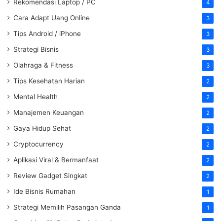
Rekomendasi Laptop / PC
4
Cara Adapt Uang Online
3
Tips Android / iPhone
3
Strategi Bisnis
3
Olahraga & Fitness
3
Tips Kesehatan Harian
2
Mental Health
2
Manajemen Keuangan
2
Gaya Hidup Sehat
2
Cryptocurrency
2
Aplikasi Viral & Bermanfaat
2
Review Gadget Singkat
2
Ide Bisnis Rumahan
1
Strategi Memilih Pasangan Ganda
1