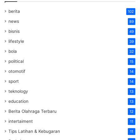
berita
102
news
89
bisnis
49
lifestyle
39
bola
32
political
15
otomotif
14
sport
14
teknology
13
education
13
Berita Olahraga Terbaru
12
intertaiment
11
Tips Latihan & Kebugaran
11