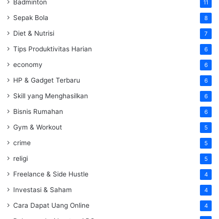
Badminton
11
Sepak Bola
8
Diet & Nutrisi
7
Tips Produktivitas Harian
6
economy
6
HP & Gadget Terbaru
6
Skill yang Menghasilkan
6
Bisnis Rumahan
6
Gym & Workout
5
crime
5
religi
5
Freelance & Side Hustle
4
Investasi & Saham
4
Cara Dapat Uang Online
4