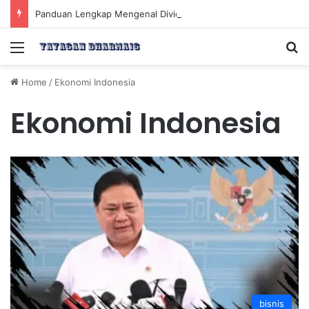
Panduan Lengkap Mengenal Dividen Saham untuk Mendapatkan Pasif Income Setiap Tahun
Menu
Se
Home
/
Ekonomi Indonesia
Ekonomi Indonesia
bisnis