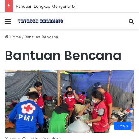
Panduan Lengkap Mengenal Dividen Saham untuk Mendapatkan Pasif Income Setiap Tahun
Menu
Se
Home
/
Bantuan Bencana
Bantuan Bencana
news