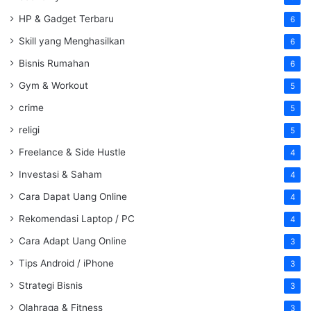
HP & Gadget Terbaru
6
Skill yang Menghasilkan
6
Bisnis Rumahan
6
Gym & Workout
5
crime
5
religi
5
Freelance & Side Hustle
4
Investasi & Saham
4
Cara Dapat Uang Online
4
Rekomendasi Laptop / PC
4
Cara Adapt Uang Online
3
Tips Android / iPhone
3
Strategi Bisnis
3
Olahraga & Fitness
3