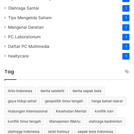
Olahraga Santai
1
Tips Mengelola Saham
1
Mengenal Deretan
1
PC Laboratorium
1
Daftar PC Multimedia
1
healtycare
1
Tag
Artis Indonesia
berita selebriti
berita sepak bola
gaya hidup sehat
geopolitik timur tengah
harga bahan bakar
Hubungan Internasional
Kesehatan Mental
konflik iran
konflik timur tengah
Manajemen Waktu
olahraga badminton
olahraga indonesia
selat hormuz
sepak bola indonesia