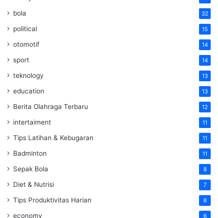
bola
32
political
15
otomotif
14
sport
14
teknology
13
education
13
Berita Olahraga Terbaru
12
intertaiment
11
Tips Latihan & Kebugaran
11
Badminton
11
Sepak Bola
8
Diet & Nutrisi
7
Tips Produktivitas Harian
6
economy
6