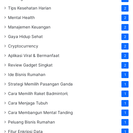
Tips Kesehatan Harian
2
Mental Health
2
Manajemen Keuangan
2
Gaya Hidup Sehat
2
Cryptocurrency
2
Aplikasi Viral & Bermanfaat
2
Review Gadget Singkat
2
Ide Bisnis Rumahan
1
Strategi Memilih Pasangan Ganda
1
Cara Memilih Raket Badminton\
1
Cara Menjaga Tubuh
1
Cara Membangun Mental Tanding
1
Peluang Bisnis Rumahan
1
Fitur Enkripsi Data
1