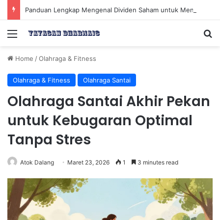
Panduan Lengkap Mengenal Dividen Saham untuk Mendapatkan Pasif Income Setiap Tahun
Menu
Se
Home
/
Olahraga & Fitness
Olahraga & Fitness
Olahraga Santai
Olahraga Santai Akhir Pekan
untuk Kebugaran Optimal
Tanpa Stres
Atok Dalang
Maret 23, 2026
1
3 minutes read