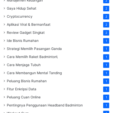
Manajemen Keuangan
2
Gaya Hidup Sehat
2
Cryptocurrency
2
Aplikasi Viral & Bermanfaat
2
Review Gadget Singkat
2
Ide Bisnis Rumahan
1
Strategi Memilih Pasangan Ganda
1
Cara Memilih Raket Badminton\
1
Cara Menjaga Tubuh
1
Cara Membangun Mental Tanding
1
Peluang Bisnis Rumahan
1
Fitur Enkripsi Data
1
Peluang Cuan Online
1
Pentingnya Penggunaan Headband Badminton
1