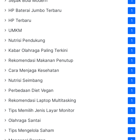
Sepak Bola Modern
1
HP Baterai Jumbo Terbaru
1
HP Terbaru
1
UMKM
1
Nutrisi Pendukung
1
Kabar Olahraga Paling Terkini
1
Rekomendasi Makanan Penutup
1
Cara Menjaga Kesehatan
1
Nutrisi Seimbang
1
Perbedaan Diet Vegan
1
Rekomendasi Laptop Multitasking
1
Tips Memilih Jenis Layar Monitor
1
Olahraga Santai
1
Tips Mengelola Saham
1