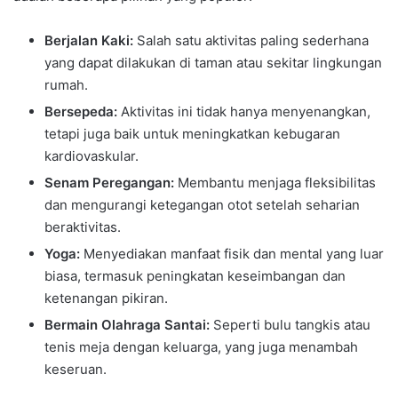
Berjalan Kaki:
Salah satu aktivitas paling sederhana
yang dapat dilakukan di taman atau sekitar lingkungan
rumah.
Bersepeda:
Aktivitas ini tidak hanya menyenangkan,
tetapi juga baik untuk meningkatkan kebugaran
kardiovaskular.
Senam Peregangan:
Membantu menjaga fleksibilitas
dan mengurangi ketegangan otot setelah seharian
beraktivitas.
Yoga:
Menyediakan manfaat fisik dan mental yang luar
biasa, termasuk peningkatan keseimbangan dan
ketenangan pikiran.
Bermain Olahraga Santai:
Seperti bulu tangkis atau
tenis meja dengan keluarga, yang juga menambah
keseruan.