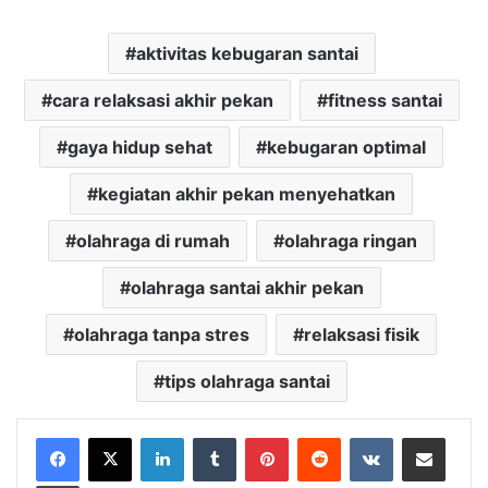
aktivitas kebugaran santai
cara relaksasi akhir pekan
fitness santai
gaya hidup sehat
kebugaran optimal
kegiatan akhir pekan menyehatkan
olahraga di rumah
olahraga ringan
olahraga santai akhir pekan
olahraga tanpa stres
relaksasi fisik
tips olahraga santai
LinkedIn
Tumblr
Pinterest
Reddit
VKontakte
Share via Email
Print