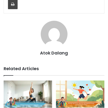
Atok Dalang
Related Articles