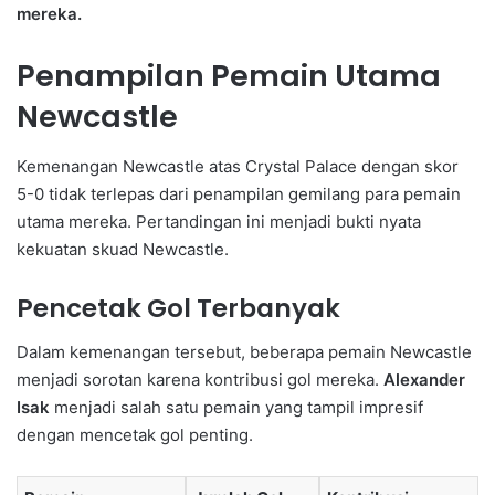
mereka.
Penampilan Pemain Utama
Newcastle
Kemenangan Newcastle atas Crystal Palace dengan skor
5-0 tidak terlepas dari penampilan gemilang para pemain
utama mereka. Pertandingan ini menjadi bukti nyata
kekuatan skuad Newcastle.
Pencetak Gol Terbanyak
Dalam kemenangan tersebut, beberapa pemain Newcastle
menjadi sorotan karena kontribusi gol mereka.
Alexander
Isak
menjadi salah satu pemain yang tampil impresif
dengan mencetak gol penting.