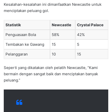
Kesalahan-kesalahan ini dimanfaatkan Newcastle untuk
menciptakan peluang gol.
Statistik
Newcastle
Crystal Palace
Penguasaan Bola
58%
42%
Tembakan ke Gawang
15
5
Pelanggaran
10
15
Seperti yang dikatakan oleh pelatih Newcastle, “Kami
bermain dengan sangat baik dan menciptakan banyak
peluang.”