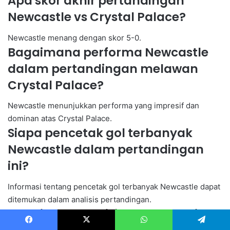
Apa skor akhir pertandingan
Newcastle vs Crystal Palace?
Newcastle menang dengan skor 5-0.
Bagaimana performa Newcastle
dalam pertandingan melawan
Crystal Palace?
Newcastle menunjukkan performa yang impresif dan
dominan atas Crystal Palace.
Siapa pencetak gol terbanyak
Newcastle dalam pertandingan
ini?
Informasi tentang pencetak gol terbanyak Newcastle dapat
ditemukan dalam analisis pertandingan.
Bagaimana posisi Newcastle di
Facebook
X
WhatsApp
Telegram