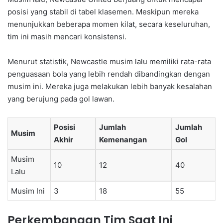
posisi yang stabil di tabel klasemen. Meskipun mereka
menunjukkan beberapa momen kilat, secara keseluruhan,
tim ini masih mencari konsistensi.
Menurut statistik, Newcastle musim lalu memiliki rata-rata
penguasaan bola yang lebih rendah dibandingkan dengan
musim ini. Mereka juga melakukan lebih banyak kesalahan
yang berujung pada gol lawan.
Posisi
Jumlah
Jumlah
Musim
Akhir
Kemenangan
Gol
Musim
10
12
40
Lalu
Musim Ini
3
18
55
Perkembangan Tim Saat Ini