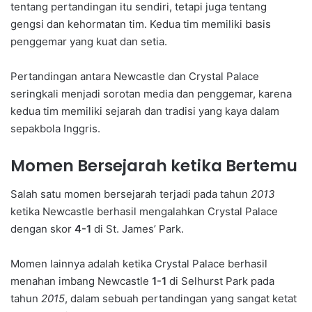
tentang pertandingan itu sendiri, tetapi juga tentang
gengsi dan kehormatan tim. Kedua tim memiliki basis
penggemar yang kuat dan setia.
Pertandingan antara Newcastle dan Crystal Palace
seringkali menjadi sorotan media dan penggemar, karena
kedua tim memiliki sejarah dan tradisi yang kaya dalam
sepakbola Inggris.
Momen Bersejarah ketika Bertemu
Salah satu momen bersejarah terjadi pada tahun
2013
ketika Newcastle berhasil mengalahkan Crystal Palace
dengan skor
4-1
di St. James’ Park.
Momen lainnya adalah ketika Crystal Palace berhasil
menahan imbang Newcastle
1-1
di Selhurst Park pada
tahun
2015
, dalam sebuah pertandingan yang sangat ketat