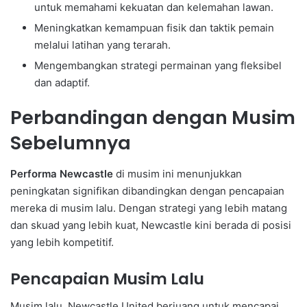
untuk memahami kekuatan dan kelemahan lawan.
Meningkatkan kemampuan fisik dan taktik pemain
melalui latihan yang terarah.
Mengembangkan strategi permainan yang fleksibel
dan adaptif.
Perbandingan dengan Musim
Sebelumnya
Performa Newcastle
di musim ini menunjukkan
peningkatan signifikan dibandingkan dengan pencapaian
mereka di musim lalu. Dengan strategi yang lebih matang
dan skuad yang lebih kuat, Newcastle kini berada di posisi
yang lebih kompetitif.
Pencapaian Musim Lalu
Musim lalu, Newcastle United berjuang untuk mencapai