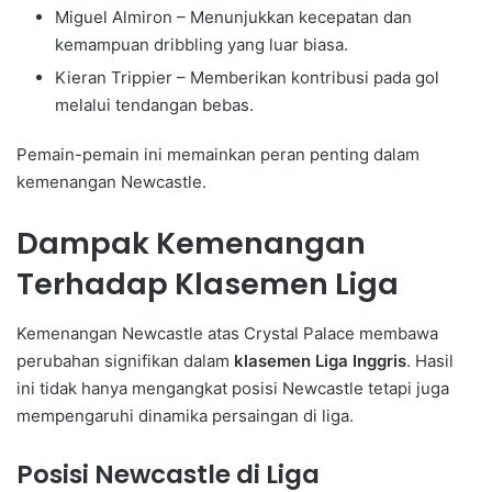
Miguel Almiron – Menunjukkan kecepatan dan
kemampuan dribbling yang luar biasa.
Kieran Trippier – Memberikan kontribusi pada gol
melalui tendangan bebas.
Pemain-pemain ini memainkan peran penting dalam
kemenangan Newcastle.
Dampak Kemenangan
Terhadap Klasemen Liga
Kemenangan Newcastle atas Crystal Palace membawa
perubahan signifikan dalam
klasemen Liga Inggris
. Hasil
ini tidak hanya mengangkat posisi Newcastle tetapi juga
mempengaruhi dinamika persaingan di liga.
Posisi Newcastle di Liga