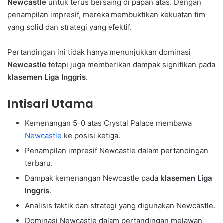
Newcastle
untuk terus bersaing di papan atas. Dengan
penampilan impresif, mereka membuktikan kekuatan tim
yang solid dan strategi yang efektif.
Pertandingan ini tidak hanya menunjukkan dominasi
Newcastle
tetapi juga memberikan dampak signifikan pada
klasemen Liga Inggris
.
Intisari Utama
Kemenangan 5-0 atas Crystal Palace membawa
Newcastle
ke posisi ketiga.
Penampilan impresif Newcastle dalam pertandingan
terbaru.
Dampak kemenangan Newcastle pada
klasemen Liga
Inggris
.
Analisis taktik dan strategi yang digunakan Newcastle.
Dominasi Newcastle dalam pertandingan melawan