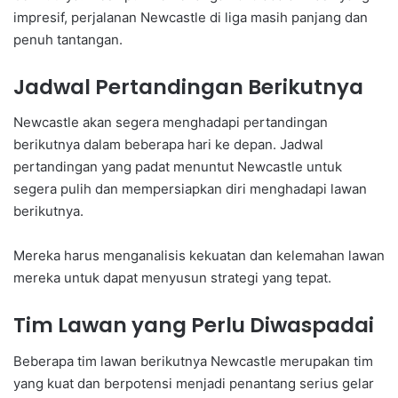
impresif, perjalanan Newcastle di liga masih panjang dan
penuh tantangan.
Jadwal Pertandingan Berikutnya
Newcastle akan segera menghadapi pertandingan
berikutnya dalam beberapa hari ke depan. Jadwal
pertandingan yang padat menuntut Newcastle untuk
segera pulih dan mempersiapkan diri menghadapi lawan
berikutnya.
Mereka harus menganalisis kekuatan dan kelemahan lawan
mereka untuk dapat menyusun strategi yang tepat.
Tim Lawan yang Perlu Diwaspadai
Beberapa tim lawan berikutnya Newcastle merupakan tim
yang kuat dan berpotensi menjadi penantang serius gelar