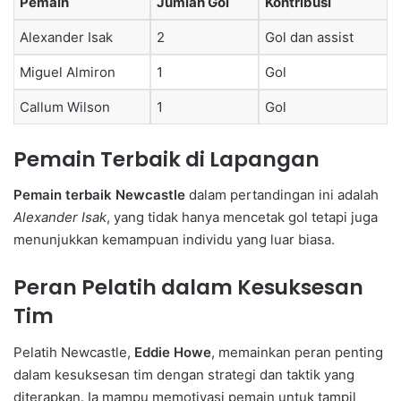
Pemain
Jumlah Gol
Kontribusi
Alexander Isak
2
Gol dan assist
Miguel Almiron
1
Gol
Callum Wilson
1
Gol
Pemain Terbaik di Lapangan
Pemain terbaik Newcastle
dalam pertandingan ini adalah
Alexander Isak
, yang tidak hanya mencetak gol tetapi juga
menunjukkan kemampuan individu yang luar biasa.
Peran Pelatih dalam Kesuksesan
Tim
Pelatih Newcastle,
Eddie Howe
, memainkan peran penting
dalam kesuksesan tim dengan strategi dan taktik yang
diterapkan. Ia mampu memotivasi pemain untuk tampil