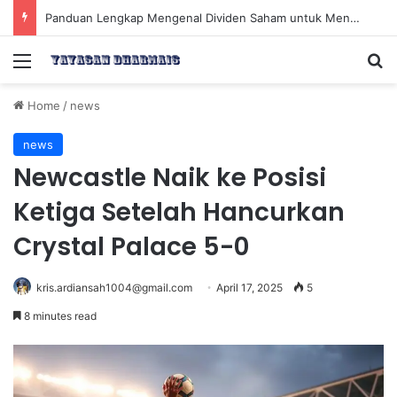
Panduan Lengkap Mengenal Dividen Saham untuk Mendapatkan Pasif Income Setiap Tahun
Menu
Se
Home
/
news
news
Newcastle Naik ke Posisi
Ketiga Setelah Hancurkan
Crystal Palace 5-0
kris.ardiansah1004@gmail.com
April 17, 2025
5
8 minutes read