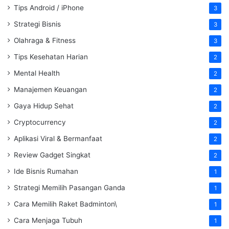
Tips Android / iPhone
3
Strategi Bisnis
3
Olahraga & Fitness
3
Tips Kesehatan Harian
2
Mental Health
2
Manajemen Keuangan
2
Gaya Hidup Sehat
2
Cryptocurrency
2
Aplikasi Viral & Bermanfaat
2
Review Gadget Singkat
2
Ide Bisnis Rumahan
1
Strategi Memilih Pasangan Ganda
1
Cara Memilih Raket Badminton\
1
Cara Menjaga Tubuh
1