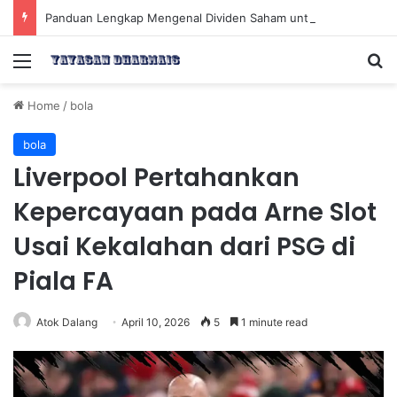
Panduan Lengkap Mengenal Dividen Saham untuk Mendapatkan Pasif Income Setiap Tahun
Menu
Se
Home
/
bola
bola
Liverpool Pertahankan
Kepercayaan pada Arne Slot
Usai Kekalahan dari PSG di
Piala FA
Atok Dalang
April 10, 2026
5
1 minute read