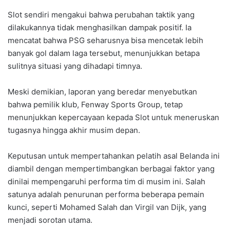
Slot sendiri mengakui bahwa perubahan taktik yang
dilakukannya tidak menghasilkan dampak positif. Ia
mencatat bahwa PSG seharusnya bisa mencetak lebih
banyak gol dalam laga tersebut, menunjukkan betapa
sulitnya situasi yang dihadapi timnya.
Meski demikian, laporan yang beredar menyebutkan
bahwa pemilik klub, Fenway Sports Group, tetap
menunjukkan kepercayaan kepada Slot untuk meneruskan
tugasnya hingga akhir musim depan.
Keputusan untuk mempertahankan pelatih asal Belanda ini
diambil dengan mempertimbangkan berbagai faktor yang
dinilai mempengaruhi performa tim di musim ini. Salah
satunya adalah penurunan performa beberapa pemain
kunci, seperti Mohamed Salah dan Virgil van Dijk, yang
menjadi sorotan utama.