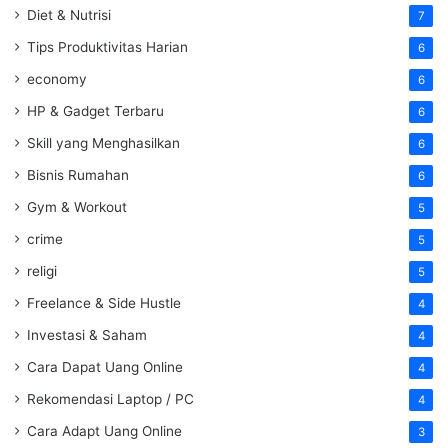
Diet & Nutrisi
7
Tips Produktivitas Harian
6
economy
6
HP & Gadget Terbaru
6
Skill yang Menghasilkan
6
Bisnis Rumahan
6
Gym & Workout
5
crime
5
religi
5
Freelance & Side Hustle
4
Investasi & Saham
4
Cara Dapat Uang Online
4
Rekomendasi Laptop / PC
4
Cara Adapt Uang Online
3