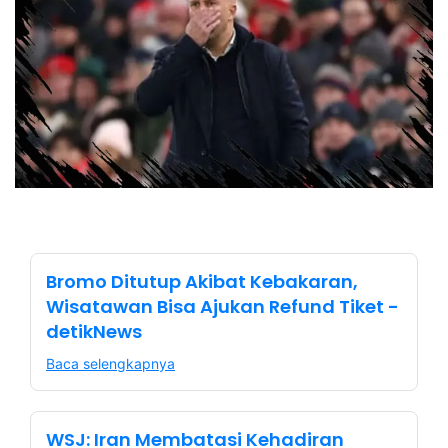
Bromo Ditutup Akibat Kebakaran,
Wisatawan Bisa Ajukan Refund Tiket -
detikNews
Baca selengkapnya
WSJ: Iran Membatasi Kehadiran