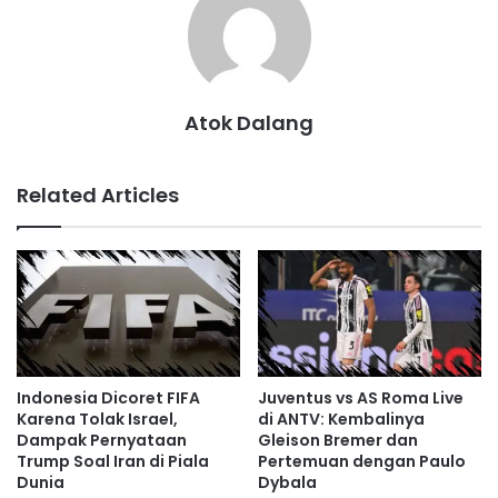
Atok Dalang
Related Articles
Indonesia Dicoret FIFA
Juventus vs AS Roma Live
Karena Tolak Israel,
di ANTV: Kembalinya
Dampak Pernyataan
Gleison Bremer dan
Trump Soal Iran di Piala
Pertemuan dengan Paulo
Dunia
Dybala