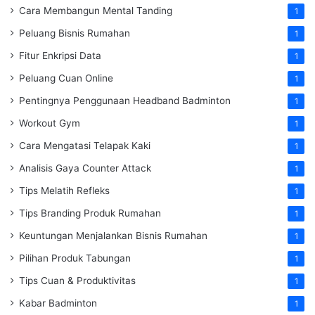
Cara Membangun Mental Tanding
1
Peluang Bisnis Rumahan
1
Fitur Enkripsi Data
1
Peluang Cuan Online
1
Pentingnya Penggunaan Headband Badminton
1
Workout Gym
1
Cara Mengatasi Telapak Kaki
1
Analisis Gaya Counter Attack
1
Tips Melatih Refleks
1
Tips Branding Produk Rumahan
1
Keuntungan Menjalankan Bisnis Rumahan
1
Pilihan Produk Tabungan
1
Tips Cuan & Produktivitas
1
Kabar Badminton
1