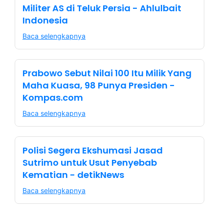
Militer AS di Teluk Persia - Ahlulbait
Indonesia
Baca selengkapnya
Prabowo Sebut Nilai 100 Itu Milik Yang
Maha Kuasa, 98 Punya Presiden -
Kompas.com
Baca selengkapnya
Polisi Segera Ekshumasi Jasad
Sutrimo untuk Usut Penyebab
Kematian - detikNews
Baca selengkapnya