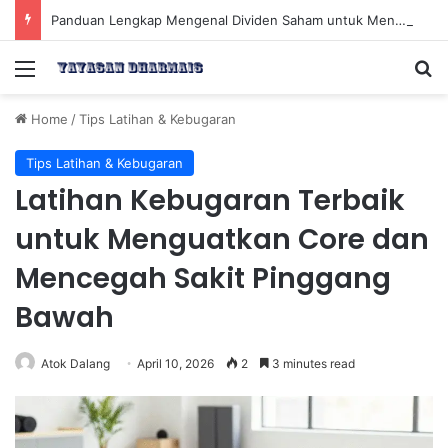
Panduan Lengkap Mengenal Dividen Saham untuk Mendapatkan Pasif Income Setiap Tahun
Menu
Se
Home
/
Tips Latihan & Kebugaran
Tips Latihan & Kebugaran
Latihan Kebugaran Terbaik
untuk Menguatkan Core dan
Mencegah Sakit Pinggang
Bawah
Atok Dalang
April 10, 2026
2
3 minutes read