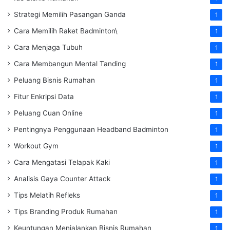
Strategi Memilih Pasangan Ganda
1
Cara Memilih Raket Badminton\
1
Cara Menjaga Tubuh
1
Cara Membangun Mental Tanding
1
Peluang Bisnis Rumahan
1
Fitur Enkripsi Data
1
Peluang Cuan Online
1
Pentingnya Penggunaan Headband Badminton
1
Workout Gym
1
Cara Mengatasi Telapak Kaki
1
Analisis Gaya Counter Attack
1
Tips Melatih Refleks
1
Tips Branding Produk Rumahan
1
Keuntungan Menjalankan Bisnis Rumahan
1