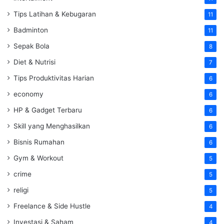
Tips Latihan & Kebugaran
11
Badminton
11
Sepak Bola
8
Diet & Nutrisi
7
Tips Produktivitas Harian
6
economy
6
HP & Gadget Terbaru
6
Skill yang Menghasilkan
6
Bisnis Rumahan
6
Gym & Workout
5
crime
5
religi
5
Freelance & Side Hustle
4
Investasi & Saham
4