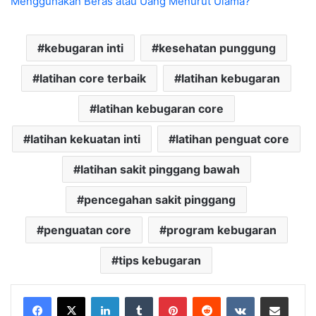
Menggunakan Beras atau Uang Menurut Ulama?
kebugaran inti
kesehatan punggung
latihan core terbaik
latihan kebugaran
latihan kebugaran core
latihan kekuatan inti
latihan penguat core
latihan sakit pinggang bawah
pencegahan sakit pinggang
penguatan core
program kebugaran
tips kebugaran
LinkedIn
Tumblr
Pinterest
Reddit
VKontakte
Share via Email