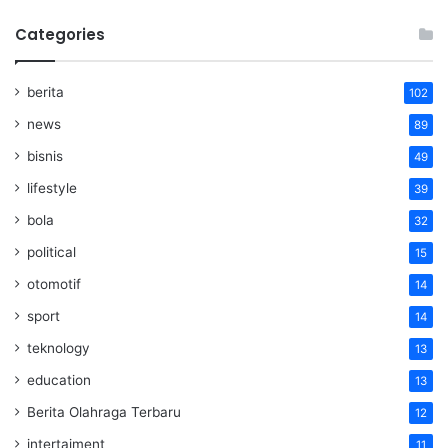
Categories
berita
102
news
89
bisnis
49
lifestyle
39
bola
32
political
15
otomotif
14
sport
14
teknology
13
education
13
Berita Olahraga Terbaru
12
intertaiment
11