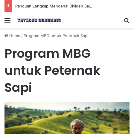
Panduan Lengkap Mengenal Dividen Saham untuk Mendapatkan Pasif Income Setiap Tahun
Menu
Se
Home
/
Program MBG untuk Peternak Sapi
Program MBG
untuk Peternak
Sapi