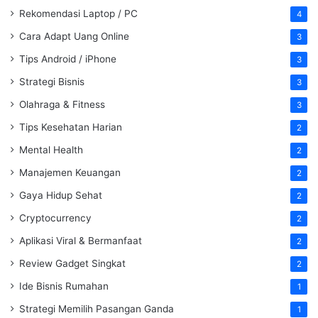
Rekomendasi Laptop / PC
4
Cara Adapt Uang Online
3
Tips Android / iPhone
3
Strategi Bisnis
3
Olahraga & Fitness
3
Tips Kesehatan Harian
2
Mental Health
2
Manajemen Keuangan
2
Gaya Hidup Sehat
2
Cryptocurrency
2
Aplikasi Viral & Bermanfaat
2
Review Gadget Singkat
2
Ide Bisnis Rumahan
1
Strategi Memilih Pasangan Ganda
1