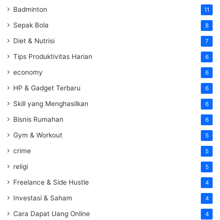
Badminton
11
Sepak Bola
8
Diet & Nutrisi
7
Tips Produktivitas Harian
6
economy
6
HP & Gadget Terbaru
6
Skill yang Menghasilkan
6
Bisnis Rumahan
6
Gym & Workout
5
crime
5
religi
5
Freelance & Side Hustle
4
Investasi & Saham
4
Cara Dapat Uang Online
4