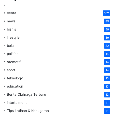
berita
102
news
89
bisnis
49
lifestyle
39
bola
32
political
15
otomotif
14
sport
14
teknology
13
education
13
Berita Olahraga Terbaru
12
intertaiment
11
Tips Latihan & Kebugaran
11