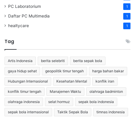
PC Laboratorium
1
Daftar PC Multimedia
1
healtycare
1
Tag
Artis Indonesia
berita selebriti
berita sepak bola
gaya hidup sehat
geopolitik timur tengah
harga bahan bakar
Hubungan Internasional
Kesehatan Mental
konflik iran
konflik timur tengah
Manajemen Waktu
olahraga badminton
olahraga indonesia
selat hormuz
sepak bola indonesia
sepak bola internasional
Taktik Sepak Bola
timnas indonesia