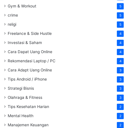
Gym & Workout
5
crime
5
religi
5
Freelance & Side Hustle
4
Investasi & Saham
4
Cara Dapat Uang Online
4
Rekomendasi Laptop / PC
4
Cara Adapt Uang Online
3
Tips Android / iPhone
3
Strategi Bisnis
3
Olahraga & Fitness
3
Tips Kesehatan Harian
2
Mental Health
2
Manajemen Keuangan
2