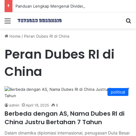
Panduan Lengkap Mengenal Dividen Saham untuk Mendapatkan Pasif Income Setiap Tahun
Menu
Se
Home
/
Peran Dubes RI di China
Peran Dubes RI di
China
political
admin
April 18, 2025
6
Berbeda dengan AS, Nama Dubes RI di
China Justru Bertahan 7 Tahun
Dalam dinamika diplomasi internasional, penugasan Duta Besar