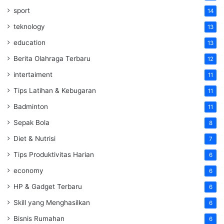
sport
14
teknology
13
education
13
Berita Olahraga Terbaru
12
intertaiment
11
Tips Latihan & Kebugaran
11
Badminton
11
Sepak Bola
8
Diet & Nutrisi
7
Tips Produktivitas Harian
6
economy
6
HP & Gadget Terbaru
6
Skill yang Menghasilkan
6
Bisnis Rumahan
6