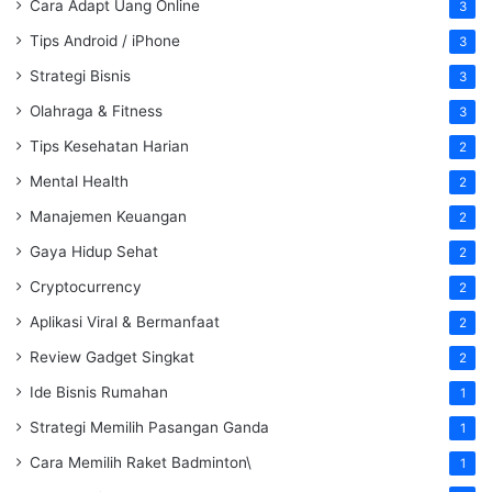
Cara Adapt Uang Online
3
Tips Android / iPhone
3
Strategi Bisnis
3
Olahraga & Fitness
3
Tips Kesehatan Harian
2
Mental Health
2
Manajemen Keuangan
2
Gaya Hidup Sehat
2
Cryptocurrency
2
Aplikasi Viral & Bermanfaat
2
Review Gadget Singkat
2
Ide Bisnis Rumahan
1
Strategi Memilih Pasangan Ganda
1
Cara Memilih Raket Badminton\
1