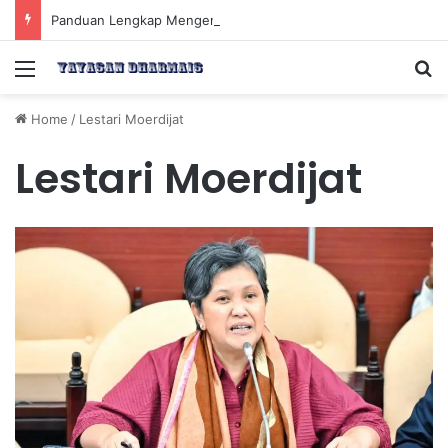
Panduan Lengkap Mengenal Dividen Saham untuk Mendapatkan Pasif Income Setiap Tahun
Menu
Se
Home
/
Lestari Moerdijat
Lestari Moerdijat