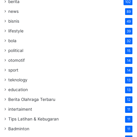
berita
102
news
89
bisnis
49
lifestyle
39
bola
32
political
15
otomotif
14
sport
14
teknology
13
education
13
Berita Olahraga Terbaru
12
intertaiment
11
Tips Latihan & Kebugaran
11
Badminton
11