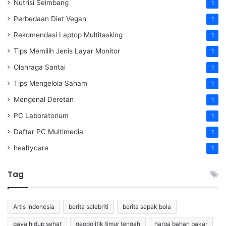
Nutrisi Seimbang
1
Perbedaan Diet Vegan
1
Rekomendasi Laptop Multitasking
1
Tips Memilih Jenis Layar Monitor
1
Olahraga Santai
1
Tips Mengelola Saham
1
Mengenal Deretan
1
PC Laboratorium
1
Daftar PC Multimedia
1
healtycare
1
Tag
Artis Indonesia
berita selebriti
berita sepak bola
gaya hidup sehat
geopolitik timur tengah
harga bahan bakar