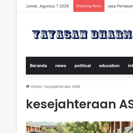
Jumat, Agustus 7 2026
Breaking News
Panduan Leng
Beranda
news
political
education
in
Home
/
kesejahteraan ASN
kesejahteraan A