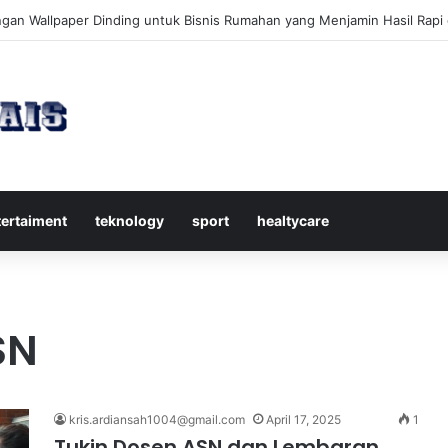
kap Mengenal Dividen Saham untuk Mendapatkan Pasif Income Setiap
tertaiment
teknology
sport
healtycare
SN
kris.ardiansah1004@gmail.com
April 17, 2025
1
Tukin Dosen ASN dan Lembaran