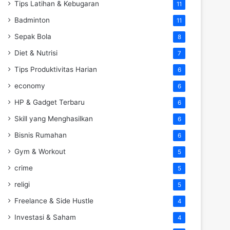
Tips Latihan & Kebugaran
11
Badminton
11
Sepak Bola
8
Diet & Nutrisi
7
Tips Produktivitas Harian
6
economy
6
HP & Gadget Terbaru
6
Skill yang Menghasilkan
6
Bisnis Rumahan
6
Gym & Workout
5
crime
5
religi
5
Freelance & Side Hustle
4
Investasi & Saham
4