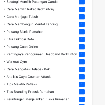
Strategi Memilih Pasangan Ganda
1
Cara Memilih Raket Badminton\
1
Cara Menjaga Tubuh
1
Cara Membangun Mental Tanding
1
Peluang Bisnis Rumahan
1
Fitur Enkripsi Data
1
Peluang Cuan Online
1
Pentingnya Penggunaan Headband Badminton
1
Workout Gym
1
Cara Mengatasi Telapak Kaki
1
Analisis Gaya Counter Attack
1
Tips Melatih Refleks
1
Tips Branding Produk Rumahan
1
Keuntungan Menjalankan Bisnis Rumahan
1