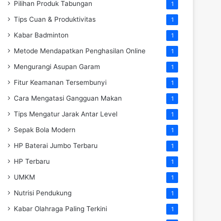
Pilihan Produk Tabungan
1
Tips Cuan & Produktivitas
1
Kabar Badminton
1
Metode Mendapatkan Penghasilan Online
1
Mengurangi Asupan Garam
1
Fitur Keamanan Tersembunyi
1
Cara Mengatasi Gangguan Makan
1
Tips Mengatur Jarak Antar Level
1
Sepak Bola Modern
1
HP Baterai Jumbo Terbaru
1
HP Terbaru
1
UMKM
1
Nutrisi Pendukung
1
Kabar Olahraga Paling Terkini
1