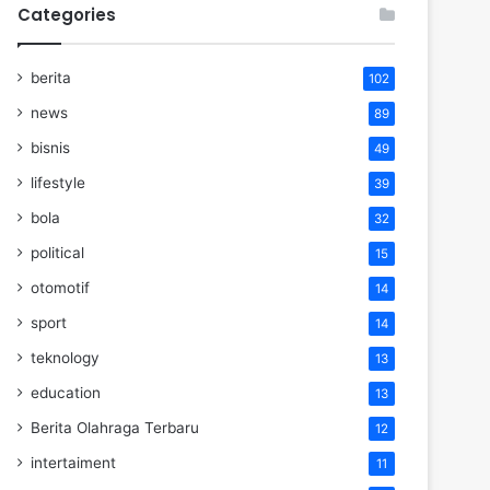
Categories
berita
102
news
89
bisnis
49
lifestyle
39
bola
32
political
15
otomotif
14
sport
14
teknology
13
education
13
Berita Olahraga Terbaru
12
intertaiment
11