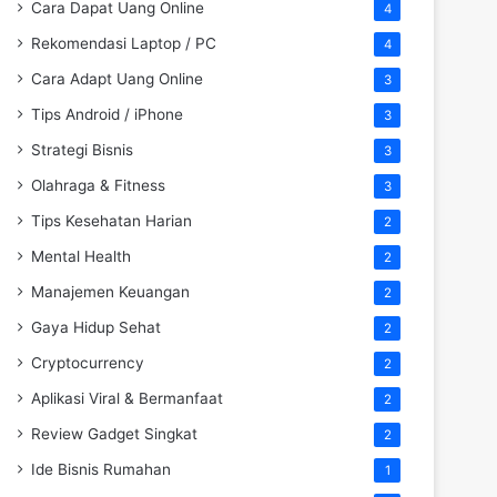
Cara Dapat Uang Online
4
Rekomendasi Laptop / PC
4
Cara Adapt Uang Online
3
Tips Android / iPhone
3
Strategi Bisnis
3
Olahraga & Fitness
3
Tips Kesehatan Harian
2
Mental Health
2
Manajemen Keuangan
2
Gaya Hidup Sehat
2
Cryptocurrency
2
Aplikasi Viral & Bermanfaat
2
Review Gadget Singkat
2
Ide Bisnis Rumahan
1