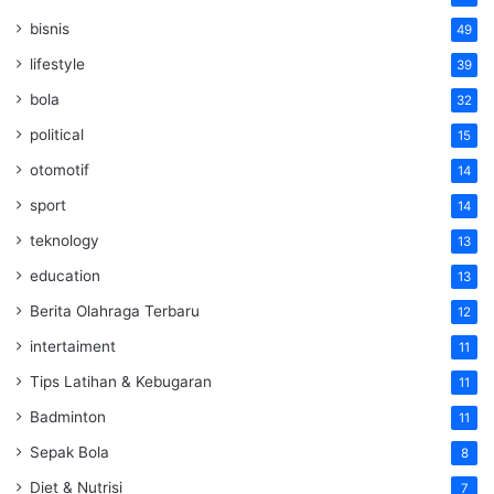
bisnis
49
lifestyle
39
bola
32
political
15
otomotif
14
sport
14
teknology
13
education
13
Berita Olahraga Terbaru
12
intertaiment
11
Tips Latihan & Kebugaran
11
Badminton
11
Sepak Bola
8
Diet & Nutrisi
7