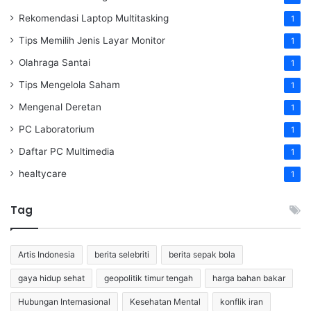
Rekomendasi Laptop Multitasking
1
Tips Memilih Jenis Layar Monitor
1
Olahraga Santai
1
Tips Mengelola Saham
1
Mengenal Deretan
1
PC Laboratorium
1
Daftar PC Multimedia
1
healtycare
1
Tag
Artis Indonesia
berita selebriti
berita sepak bola
gaya hidup sehat
geopolitik timur tengah
harga bahan bakar
Hubungan Internasional
Kesehatan Mental
konflik iran