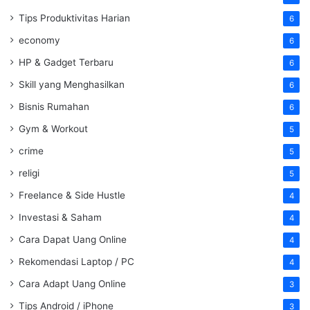
Tips Produktivitas Harian
6
economy
6
HP & Gadget Terbaru
6
Skill yang Menghasilkan
6
Bisnis Rumahan
6
Gym & Workout
5
crime
5
religi
5
Freelance & Side Hustle
4
Investasi & Saham
4
Cara Dapat Uang Online
4
Rekomendasi Laptop / PC
4
Cara Adapt Uang Online
3
Tips Android / iPhone
3