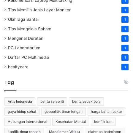
Rekomendasi Laptop Multitasking
1
Tips Memilih Jenis Layar Monitor
1
Olahraga Santai
1
Tips Mengelola Saham
1
Mengenal Deretan
1
PC Laboratorium
1
Daftar PC Multimedia
1
healtycare
1
Tag
Artis Indonesia
berita selebriti
berita sepak bola
gaya hidup sehat
geopolitik timur tengah
harga bahan bakar
Hubungan Internasional
Kesehatan Mental
konflik iran
konflik timur tengah
Manajemen Waktu
olahraga badminton