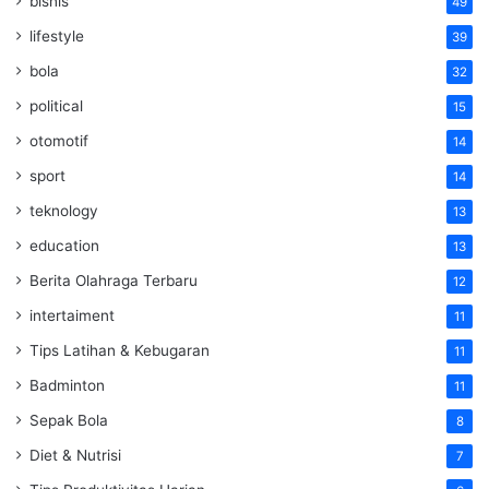
bisnis
49
lifestyle
39
bola
32
political
15
otomotif
14
sport
14
teknology
13
education
13
Berita Olahraga Terbaru
12
intertaiment
11
Tips Latihan & Kebugaran
11
Badminton
11
Sepak Bola
8
Diet & Nutrisi
7