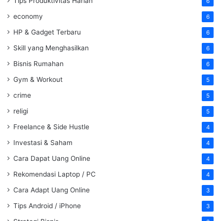
Tips Produktivitas Harian
6
economy
6
HP & Gadget Terbaru
6
Skill yang Menghasilkan
6
Bisnis Rumahan
6
Gym & Workout
5
crime
5
religi
5
Freelance & Side Hustle
4
Investasi & Saham
4
Cara Dapat Uang Online
4
Rekomendasi Laptop / PC
4
Cara Adapt Uang Online
3
Tips Android / iPhone
3