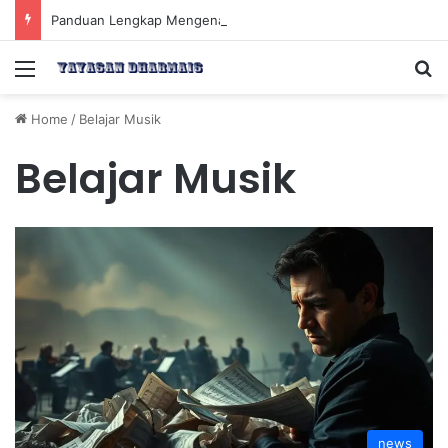
Panduan Lengkap Mengenal Dividen Saham untuk Mendapatkan Pasif Income Setiap Tahun
Menu
Se
Home
/
Belajar Musik
Belajar Musik
news