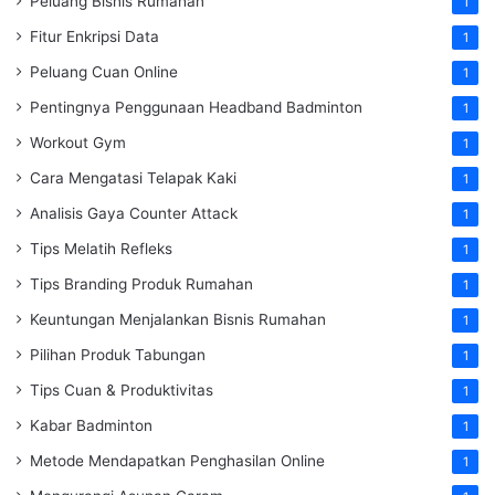
Peluang Bisnis Rumahan
1
Fitur Enkripsi Data
1
Peluang Cuan Online
1
Pentingnya Penggunaan Headband Badminton
1
Workout Gym
1
Cara Mengatasi Telapak Kaki
1
Analisis Gaya Counter Attack
1
Tips Melatih Refleks
1
Tips Branding Produk Rumahan
1
Keuntungan Menjalankan Bisnis Rumahan
1
Pilihan Produk Tabungan
1
Tips Cuan & Produktivitas
1
Kabar Badminton
1
Metode Mendapatkan Penghasilan Online
1