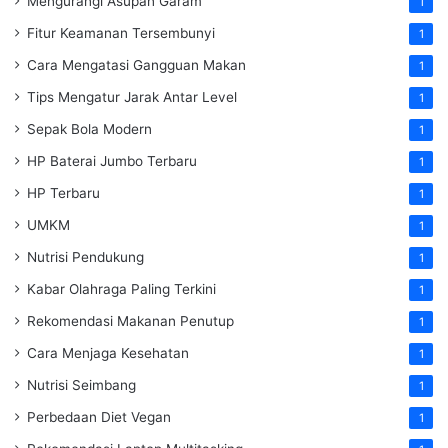
Mengurangi Asupan Garam
1
Fitur Keamanan Tersembunyi
1
Cara Mengatasi Gangguan Makan
1
Tips Mengatur Jarak Antar Level
1
Sepak Bola Modern
1
HP Baterai Jumbo Terbaru
1
HP Terbaru
1
UMKM
1
Nutrisi Pendukung
1
Kabar Olahraga Paling Terkini
1
Rekomendasi Makanan Penutup
1
Cara Menjaga Kesehatan
1
Nutrisi Seimbang
1
Perbedaan Diet Vegan
1