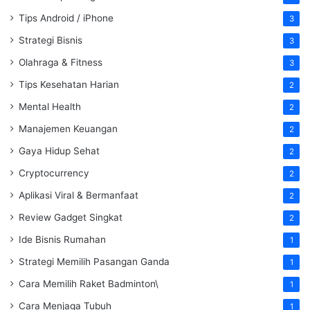
Tips Android / iPhone
3
Strategi Bisnis
3
Olahraga & Fitness
3
Tips Kesehatan Harian
2
Mental Health
2
Manajemen Keuangan
2
Gaya Hidup Sehat
2
Cryptocurrency
2
Aplikasi Viral & Bermanfaat
2
Review Gadget Singkat
2
Ide Bisnis Rumahan
1
Strategi Memilih Pasangan Ganda
1
Cara Memilih Raket Badminton\
1
Cara Menjaga Tubuh
1