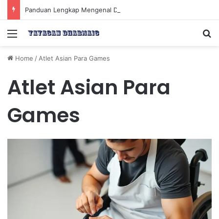
Panduan Lengkap Mengenal Dividen Saham untuk Mendapatkan Pasif Income Setiap Tahun
Menu
Se
Home
/
Atlet Asian Para Games
Atlet Asian Para
Games