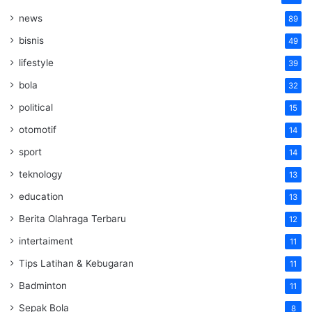
news
89
bisnis
49
lifestyle
39
bola
32
political
15
otomotif
14
sport
14
teknology
13
education
13
Berita Olahraga Terbaru
12
intertaiment
11
Tips Latihan & Kebugaran
11
Badminton
11
Sepak Bola
8