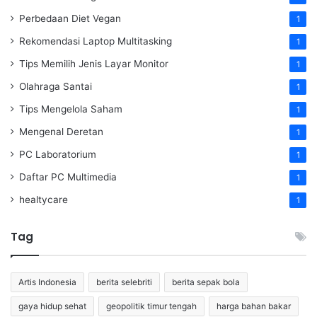
Perbedaan Diet Vegan
1
Rekomendasi Laptop Multitasking
1
Tips Memilih Jenis Layar Monitor
1
Olahraga Santai
1
Tips Mengelola Saham
1
Mengenal Deretan
1
PC Laboratorium
1
Daftar PC Multimedia
1
healtycare
1
Tag
Artis Indonesia
berita selebriti
berita sepak bola
gaya hidup sehat
geopolitik timur tengah
harga bahan bakar