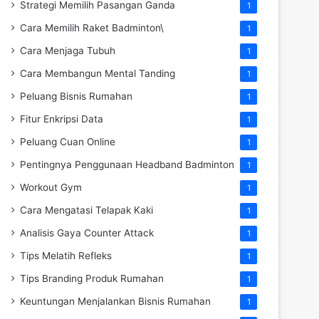
Strategi Memilih Pasangan Ganda
1
Cara Memilih Raket Badminton\
1
Cara Menjaga Tubuh
1
Cara Membangun Mental Tanding
1
Peluang Bisnis Rumahan
1
Fitur Enkripsi Data
1
Peluang Cuan Online
1
Pentingnya Penggunaan Headband Badminton
1
Workout Gym
1
Cara Mengatasi Telapak Kaki
1
Analisis Gaya Counter Attack
1
Tips Melatih Refleks
1
Tips Branding Produk Rumahan
1
Keuntungan Menjalankan Bisnis Rumahan
1