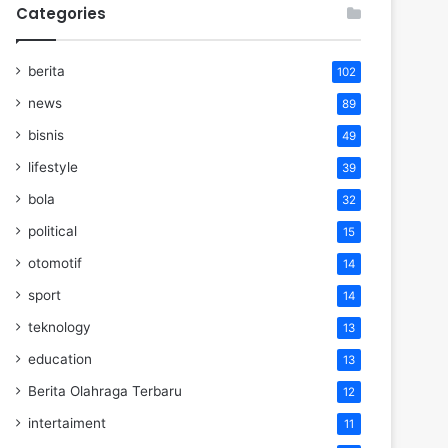
Categories
berita
102
news
89
bisnis
49
lifestyle
39
bola
32
political
15
otomotif
14
sport
14
teknology
13
education
13
Berita Olahraga Terbaru
12
intertaiment
11