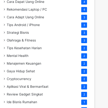
Cara Dapat Uang Online
4
Rekomendasi Laptop / PC
4
Cara Adapt Uang Online
3
Tips Android / iPhone
3
Strategi Bisnis
3
Olahraga & Fitness
3
Tips Kesehatan Harian
2
Mental Health
2
Manajemen Keuangan
2
Gaya Hidup Sehat
2
Cryptocurrency
2
Aplikasi Viral & Bermanfaat
2
Review Gadget Singkat
2
Ide Bisnis Rumahan
1