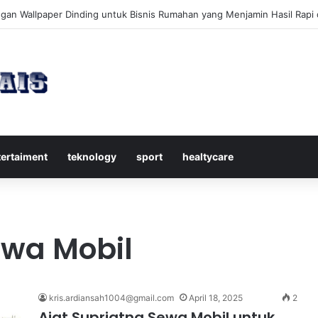
kap Mengenal Dividen Saham untuk Mendapatkan Pasif Income Setiap 
tertaiment
teknology
sport
healtycare
ewa Mobil
kris.ardiansah1004@gmail.com
April 18, 2025
2
Ajat Supriatna Sewa Mobil untuk