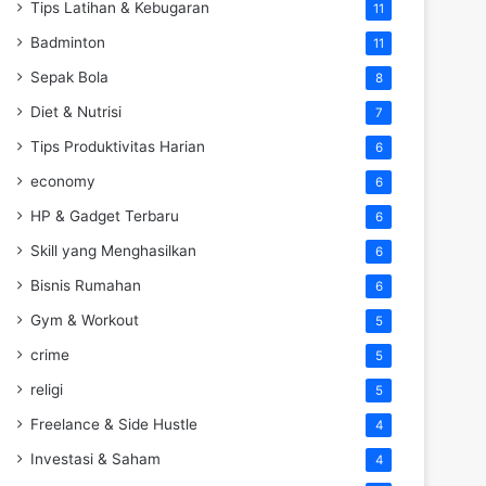
Tips Latihan & Kebugaran
11
Badminton
11
Sepak Bola
8
Diet & Nutrisi
7
Tips Produktivitas Harian
6
economy
6
HP & Gadget Terbaru
6
Skill yang Menghasilkan
6
Bisnis Rumahan
6
Gym & Workout
5
crime
5
religi
5
Freelance & Side Hustle
4
Investasi & Saham
4