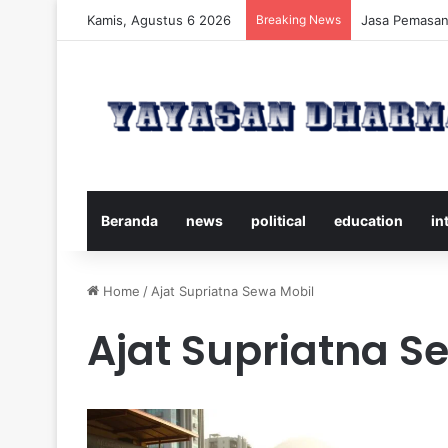
Kamis, Agustus 6 2026
Breaking News
Panduan Leng
Beranda
news
political
education
in
Home
/
Ajat Supriatna Sewa Mobil
Ajat Supriatna S