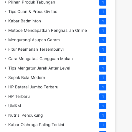
Pilihan Produk Tabungan
1
Tips Cuan & Produktivitas
1
Kabar Badminton
1
Metode Mendapatkan Penghasilan Online
1
Mengurangi Asupan Garam
1
Fitur Keamanan Tersembunyi
1
Cara Mengatasi Gangguan Makan
1
Tips Mengatur Jarak Antar Level
1
Sepak Bola Modern
1
HP Baterai Jumbo Terbaru
1
HP Terbaru
1
UMKM
1
Nutrisi Pendukung
1
Kabar Olahraga Paling Terkini
1